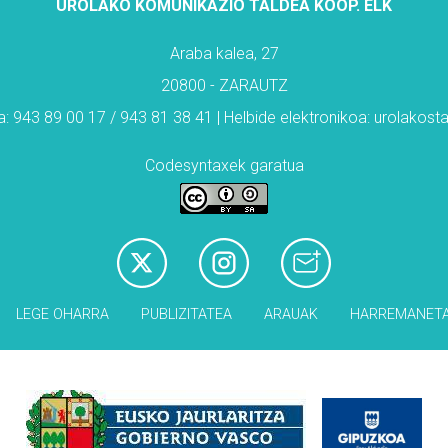
UROLAKO KOMUNIKAZIO TALDEA KOOP. ELK
Araba kalea, 27
20800 - ZARAUTZ
: 943 89 00 17 / 943 81 38 41 | Helbide elektronikoa: urolakos
Codesyntaxek garatua
LEGE OHARRA
PUBLIZITATEA
ARAUAK
HARREMANET
Babesleak