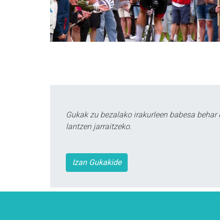
Gukak zu bezalako irakurleen babesa behar 
lantzen jarraitzeko.
Izan Gukakide