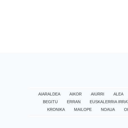
AIARALDEA
AIKOR
AIURRI
ALEA
BEGITU
ERRAN
EUSKALERRIA IRRA
KRONIKA
MAILOPE
NOAUA
O