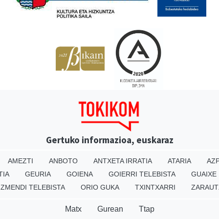
Gertuko informazioa, euskaraz
AMEZTI
ANBOTO
ANTXETA IRRATIA
ATARIA
AZP
TIA
GEURIA
GOIENA
GOIERRI TELEBISTA
GUAIXE
IZMENDI TELEBISTA
ORIO GUKA
TXINTXARRI
ZARAUT
Matx
Gurean
Ttap