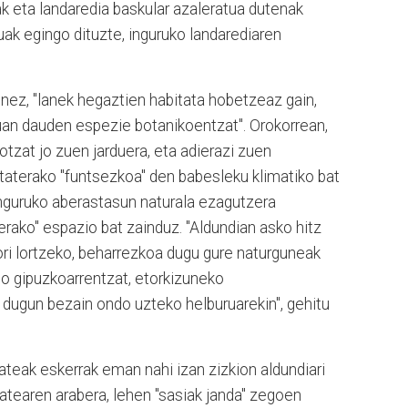
ak eta landaredia baskular azaleratua dutenak
uak egingo dituzte, inguruko landarediaren
enez, "lanek hegaztien habitata hobetzeaz gain,
skuan dauden espezie botanikoentzat". Orokorrean,
tzat jo zuen jarduera, eta adierazi zuen
itaterako "funtsezkoa" den babesleku klimatiko bat
inguruko aberastasun naturala ezagutzera
erako" espazio bat zainduz. "Aldundian asko hitz
hori lortzeko, beharrezkoa dugu gure naturguneak
go gipuzkoarrentzat, etorkizuneko
u dugun bezain ondo uzteko helburuarekin", gehitu
ateak eskerrak eman nahi izan zizkion aldundiari
lkatearen arabera, lehen "sasiak janda" zegoen