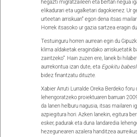
hegazti migratzaileen eta bertan negua i
elikadurari eta ugalketari dagokienez. Ur 
urteetan arriskuan" egon dena itsas maila
Horrek itsasoko ur gazia sartzea eragin du, 
Testuinguru horren aurrean egin du Gipuz
klima aldaketak eragindako arriskuetatik b
zaintzeko". Hain zuzen ere, lanek bi hilab
aurrekontua izan dute, eta
Egokitu babesl
bidez finantzatu dituzte.
Xabier Arruti Lurralde Oreka Berdeko foru 
lehengoratzeko proiektuaren barruan 2009a
da lanen helburu nagusia, itsas mailaren i
azpiegitura hori. Azken lanekin, egitura ber
esker, padurak eta duna landaredia lehengo
hezegunearen azalera handitzea aurreiku