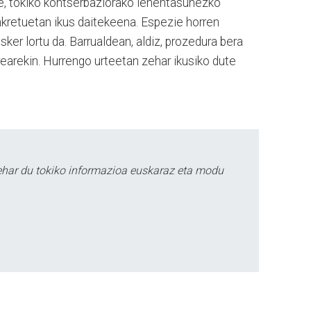
, tokiko kontserbaziorako lehentasunezko
kretuetan ikus daitekeena. Espezie horren
ker lortu da. Barrualdean, aldiz, prozedura bera
arearekin. Hurrengo urteetan zehar ikusiko dute
ehar du tokiko informazioa euskaraz eta modu