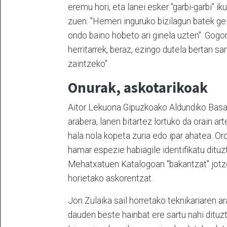
eremu hori, eta lanei esker "garbi-garbi" i
zuen: "Hemen inguruko bizilagun batek gel
ondo baino hobeto ari ginela uzten". Gogo
herritarrek, beraz, ezingo dutela bertan sa
zaintzeko".
Onurak, askotarikoak
Aitor Lekuona Gipuzkoako Aldundiko Basa
arabera, lanen bitartez lortuko da orain a
hala nola kopeta zuria edo ipar ahatea. O
hamar espezie habiagile identifikatu dituzt
Mehatxatuen Katalogoan "bakantzat" jotzen
horietako askorentzat.
Jon Zulaika sail horretako teknikariaren 
dauden beste hainbat ere sartu nahi dituz