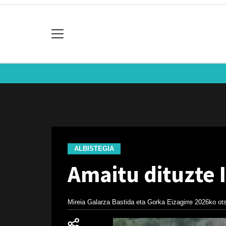
ALBISTEGIA
Amaitu dituzte 
Mireia Galarza Bastida eta Gorka Eizagirre
2026ko ots