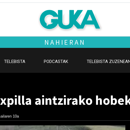
NAHIERAN
TELEBISTA
PODCASTAK
TELEBISTA ZUZENEA
Ixpilla aintzirako hobe
ailaren 10a