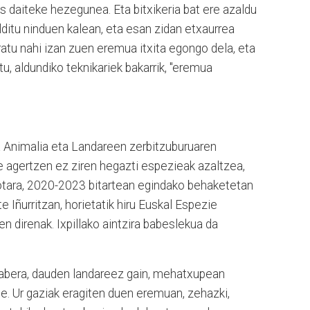
kus daiteke hezegunea. Eta bitxikeria bat ere azaldu
ditu ninduen kalean, eta esan zidan etxaurrea
ratu nahi izan zuen eremua itxita egongo dela, eta
rtu, aldundiko teknikariek bakarrik, "eremua
 Animalia eta Landareen zerbitzuburuaren
rte agertzen ez ziren hegazti espezieak azaltzea,
rotara, 2020-2023 bitartean egindako behaketetan
e Iñurritzan, horietatik hiru Euskal Espezie
 direnak. Ixpillako aintzira babeslekua da
arabera, dauden landareez gain, mehatxupean
te. Ur gaziak eragiten duen eremuan, zehazki,