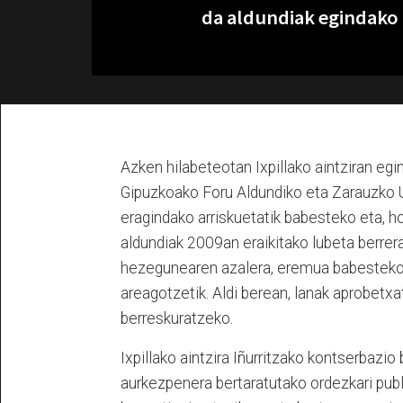
da aldundiak egindako 
Azken hilabeteotan Ixpillako aintziran eg
Gipuzkoako Foru Aldundiko eta Zarauzko U
eragindako arriskuetatik babesteko eta, hor
aldundiak 2009an eraikitako lubeta berrerai
hezegunearen azalera, eremua babesteko 
areagotzetik. Aldi berean, lanak aprobetx
berreskuratzeko.
Ixpillako aintzira Iñurritzako kontserbazi
aurkezpenera bertaratutako ordezkari publi