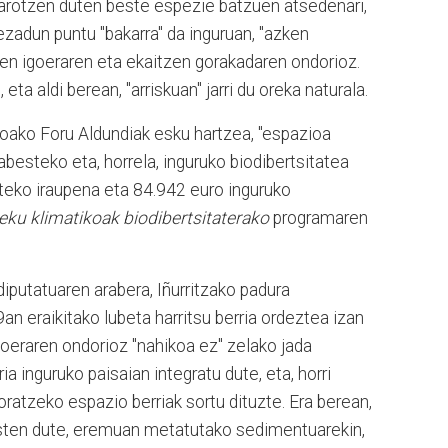
garotzen duten beste espezie batzuen atsedenari,
gezadun puntu "bakarra" da inguruan, "azken
ren igoeraren eta ekaitzen gorakadaren ondorioz.
eta aldi berean, "arriskuan" jarri du oreka naturala.
koako Foru Aldundiak esku hartzea, "espazioa
abesteko eta, horrela, inguruko biodibertsitatea
eteko iraupena eta 84.942 euro inguruko
eku klimatikoak biodibertsitaterako
programaren
diputatuaren arabera, Iñurritzako padura
n eraikitako lubeta harritsu berria ordeztea izan
goeraren ondorioz "nahikoa ez" zelako jada
ria inguruko paisaian integratu dute, eta, horri
ratzeko espazio berriak sortu dituzte. Era berean,
sten dute, eremuan metatutako sedimentuarekin,