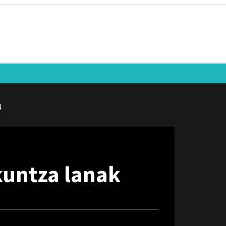
N
kuntza lanak