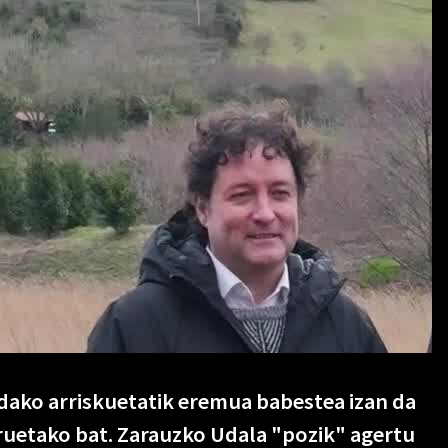
dako arriskuetatik eremua babestea izan da
uetako bat. Zarauzko Udala "pozik" agertu