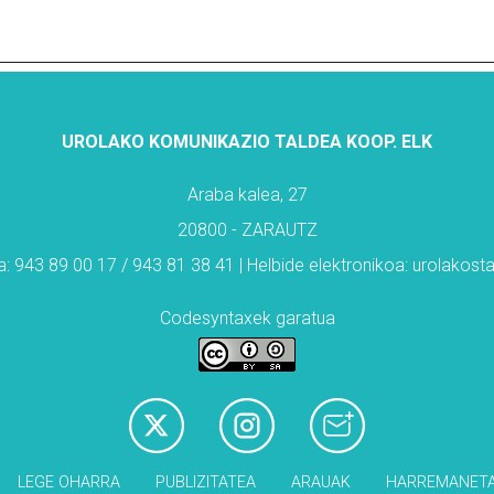
UROLAKO KOMUNIKAZIO TALDEA KOOP. ELK
Araba kalea, 27
20800 - ZARAUTZ
: 943 89 00 17 / 943 81 38 41 | Helbide elektronikoa: urolakos
Codesyntaxek garatua
LEGE OHARRA
PUBLIZITATEA
ARAUAK
HARREMANET