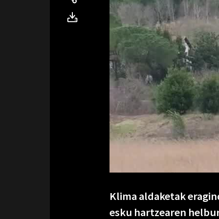
Klima aldaketak eragin
esku hartzearen helbur