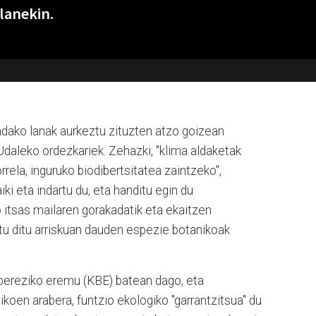
lanekin.
indako lanak aurkeztu zituzten atzo goizean
daleko ordezkariek. Zehazki, "klima aldaketak
rela, inguruko biodibertsitatea zaintzeko",
ki eta indartu du, eta handitu egin du
itsas mailaren gorakadatik eta ekaitzen
atu ditu arriskuan dauden espezie botanikoak
o bereziko eremu (KBE) batean dago, eta
koen arabera, funtzio ekologiko "garrantzitsua" du