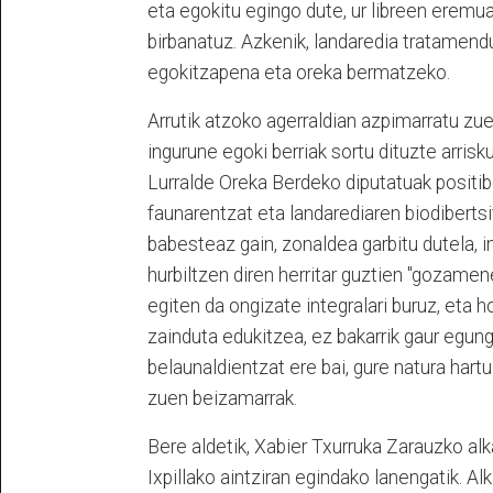
eta egokitu egingo dute, ur libreen eremu
birbanatuz. Azkenik, landaredia tratamend
egokitzapena eta oreka bermatzeko.
Arrutik atzoko agerraldian azpimarratu zu
ingurune egoki berriak sortu dituzte arri
Lurralde Oreka Berdeko diputatuak positibo
faunarentzat eta landarediaren biodiberts
babesteaz gain, zonaldea garbitu dutela, 
hurbiltzen diren herritar guztien "gozamen
egiten da ongizate integralari buruz, eta 
zainduta edukitzea, ez bakarrik gaur egun
belaunaldientzat ere bai, gure natura hart
zuen beizamarrak.
Bere aldetik, Xabier Txurruka Zarauzko alk
Ixpillako aintziran egindako lanengatik. A