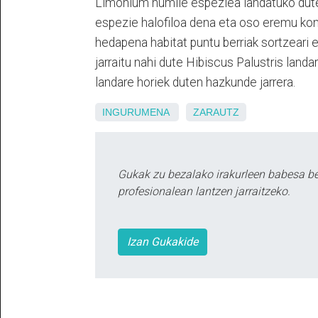
Limonium humile espeziea landatuko dute
espezie halofiloa dena eta oso eremu kon
hedapena habitat puntu berriak sortzeari es
jarraitu nahi dute Hibiscus Palustris land
landare horiek duten hazkunde jarrera.
INGURUMENA
ZARAUTZ
Gukak zu bezalako irakurleen babesa b
profesionalean lantzen jarraitzeko.
Izan Gukakide