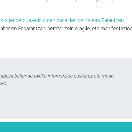
ta jendetsua egin zuten pasa den ostiralean Zarautzen.
aharren Enparantzan, herritar zein eragile, eta manifestazio
babesa behar du tokiko informazioa euskaraz eta modu
eko.