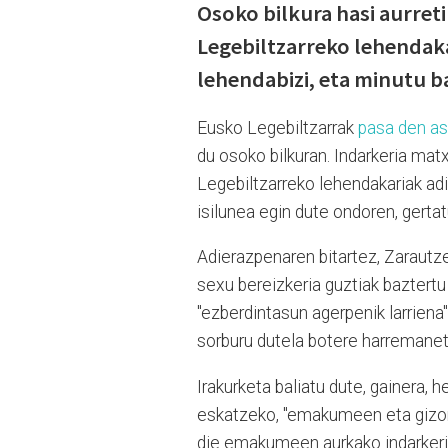
Osoko bilkura hasi aurreti
Legebiltzarreko lehendaka
lehendabizi, eta minutu b
Eusko Legebiltzarrak
pasa den as
du osoko bilkuran. Indarkeria matx
Legebiltzarreko lehendakariak adi
isilunea egin dute ondoren, gerta
Adierazpenaren bitartez, Zarautz
sexu bereizkeria guztiak baztert
"ezberdintasun agerpenik larriena
sorburu dutela botere harreman
Irakurketa baliatu dute, gainera, 
eskatzeko, "emakumeen eta gizonen
die emakumeen aurkako indarkeria 