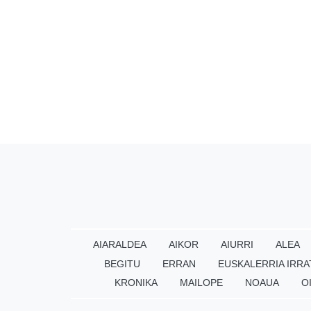
AIARALDEA
AIKOR
AIURRI
ALEA
BEGITU
ERRAN
EUSKALERRIA IRRA
KRONIKA
MAILOPE
NOAUA
O