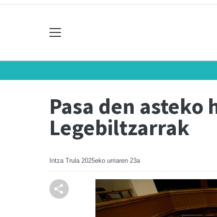
Pasa den asteko h
Legebiltzarrak
Intza Trula
2025eko urriaren 23a