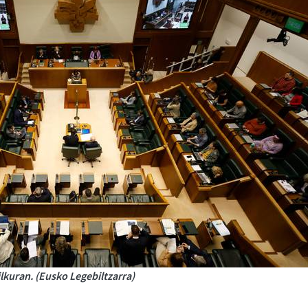
lkuran. (Eusko Legebiltzarra)