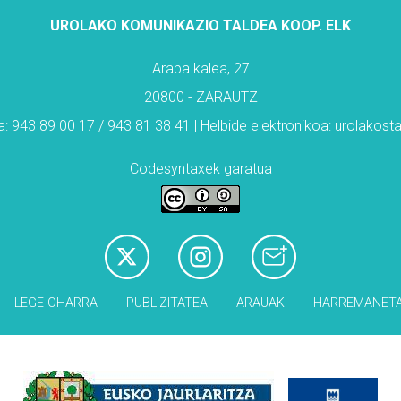
UROLAKO KOMUNIKAZIO TALDEA KOOP. ELK
Araba kalea, 27
20800 - ZARAUTZ
: 943 89 00 17 / 943 81 38 41 | Helbide elektronikoa: urolakos
Codesyntaxek garatua
LEGE OHARRA
PUBLIZITATEA
ARAUAK
HARREMANET
Babesleak