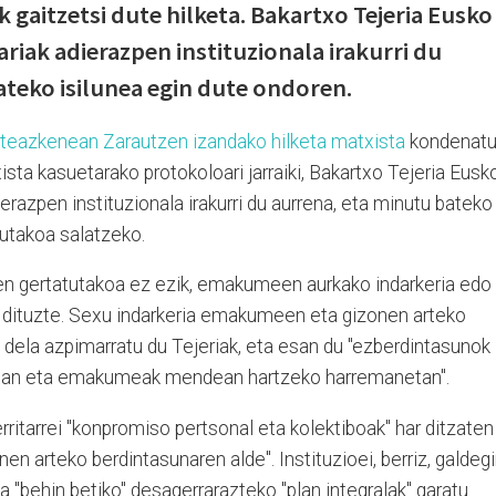
k gaitzetsi dute hilketa. Bakartxo Tejeria Eusko
riak adierazpen instituzionala irakurri du
ateko isilunea egin dute ondoren.
teazkenean Zarautzen izandako hilketa matxista
kondenat
ista kasuetarako protokoloari jarraiki, Bakartxo Tejeria Eusk
erazpen instituzionala irakurri du aurrena, eta minutu bateko
tutakoa salatzeko.
en gertatutakoa ez ezik, emakumeen aurkako indarkeria edo
u dituzte. Sexu indarkeria emakumeen eta gizonen arteko
" dela azpimarratu du Tejeriak, eta esan du "ezberdintasunok
etan eta emakumeak mendean hartzeko harremanetan".
herritarrei "konpromiso pertsonal eta kolektiboak" har ditzaten
 arteko berdintasunaren alde". Instituzioei, berriz, galdeg
"behin betiko" desagerrarazteko "plan integralak" garatu