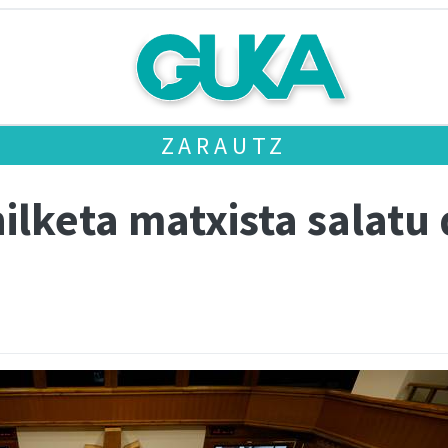
ZARAUTZ
ilketa matxista salatu