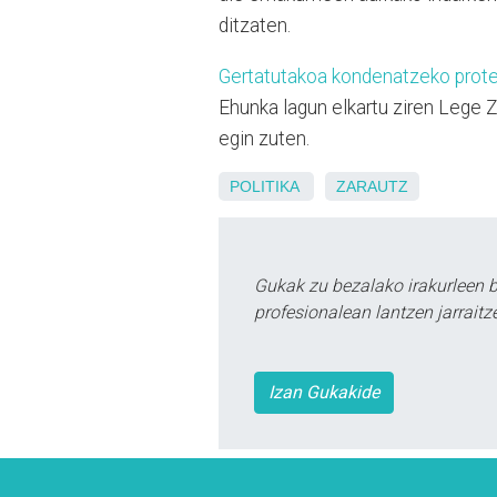
ditzaten.
Gertatutakoa kondenatzeko protes
Ehunka lagun elkartu ziren Lege Z
egin zuten.
POLITIKA
ZARAUTZ
Gukak zu bezalako irakurleen 
profesionalean lantzen jarraitz
Izan Gukakide