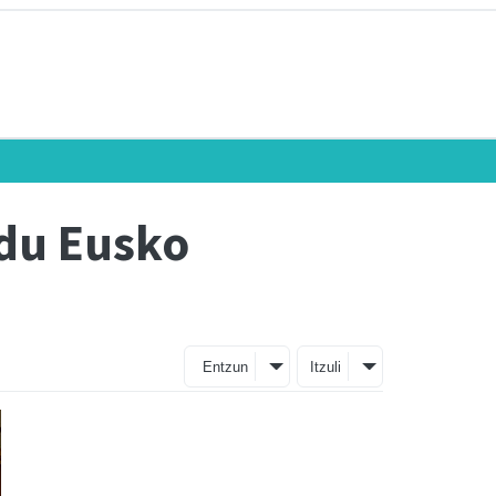
 du Eusko
Entzun
Itzuli