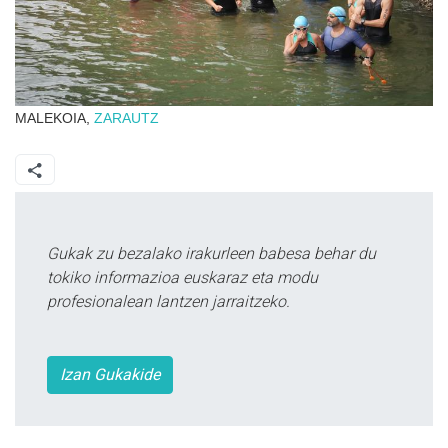
MALEKOIA,
ZARAUTZ
Gukak zu bezalako irakurleen babesa behar du
tokiko informazioa euskaraz eta modu
profesionalean lantzen jarraitzeko.
Izan Gukakide