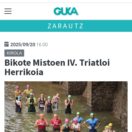
ZARAUTZ
2025/09/20
16:00
KIROLA
Bikote Mistoen IV. Triatloi
Herrikoia