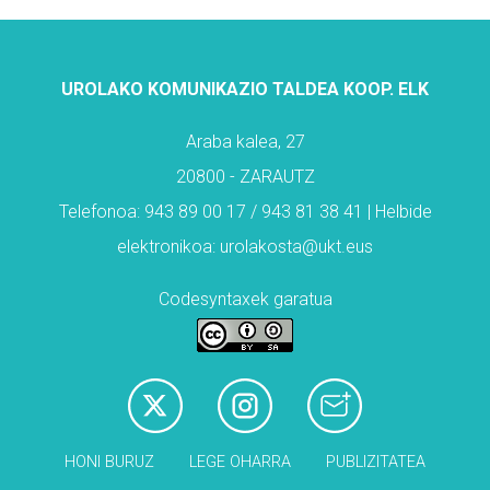
UROLAKO KOMUNIKAZIO TALDEA KOOP. ELK
Araba kalea, 27
20800 - ZARAUTZ
Telefonoa: 943 89 00 17 / 943 81 38 41 | Helbide
elektronikoa: urolakosta@ukt.eus
Codesyntaxek garatua
HONI BURUZ
LEGE OHARRA
PUBLIZITATEA