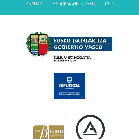
ARAUAK
HARREMANETARAKO
RSS
Babesleak