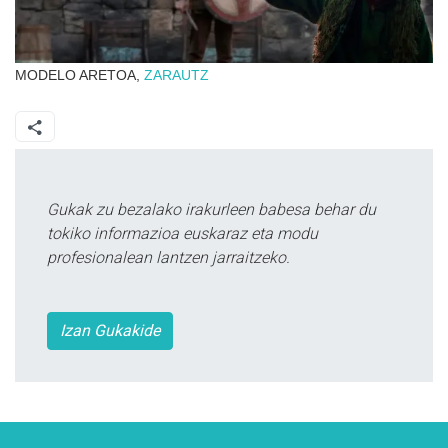
MODELO ARETOA,
ZARAUTZ
Gukak zu bezalako irakurleen babesa behar du
tokiko informazioa euskaraz eta modu
profesionalean lantzen jarraitzeko.
Izan Gukakide