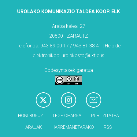
UROLAKO KOMUNIKAZIO TALDEA KOOP. ELK
Araba kalea, 27
20800 - ZARAUTZ
Telefonoa: 943 89 00 17 / 943 81 38 41 | Helbide
elektronikoa: urolakosta@ukt.eus
Codesyntaxek garatua
HONI BURUZ
LEGE OHARRA
PUBLIZITATEA
ARAUAK
HARREMANETARAKO
RSS