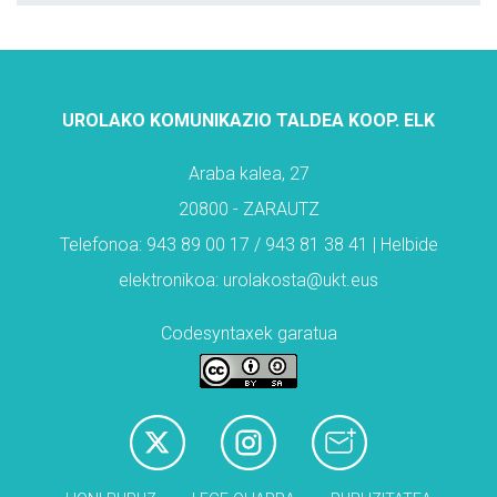
UROLAKO KOMUNIKAZIO TALDEA KOOP. ELK
Araba kalea, 27
20800 - ZARAUTZ
Telefonoa: 943 89 00 17 / 943 81 38 41 | Helbide
elektronikoa: urolakosta@ukt.eus
Codesyntaxek garatua