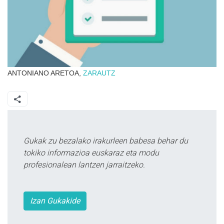
ANTONIANO ARETOA,
ZARAUTZ
Gukak zu bezalako irakurleen babesa behar du
tokiko informazioa euskaraz eta modu
profesionalean lantzen jarraitzeko.
Izan Gukakide