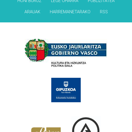
HONI BURUZ
LEGE OHARRA
PUBLIZITATEA
ARAUAK
HARREMANETARAKO
RSS
Babesleak