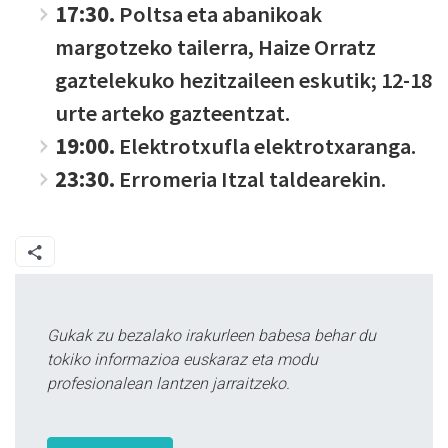
17:30.
Poltsa eta abanikoak
margotzeko tailerra, Haize Orratz
gaztelekuko hezitzaileen eskutik; 12-18
urte arteko gazteentzat.
19:00.
Elektrotxufla elektrotxaranga.
23:30.
Erromeria Itzal taldearekin.
Gukak zu bezalako irakurleen babesa behar du
tokiko informazioa euskaraz eta modu
profesionalean lantzen jarraitzeko.