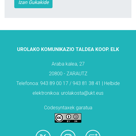
Izan Gukakide
UROLAKO KOMUNIKAZIO TALDEA KOOP. ELK
Araba kalea, 27
20800 - ZARAUTZ
Telefonoa: 943 89 00 17 / 943 81 38 41 | Helbide
elektronikoa: urolakosta@ukt.eus
Codesyntaxek garatua