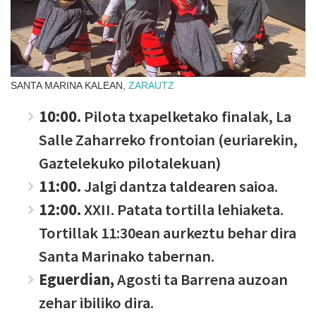
SANTA MARINA KALEAN,
ZARAUTZ
10:00.
Pilota txapelketako finalak, La
Salle Zaharreko frontoian (euriarekin,
Gaztelekuko pilotalekuan)
11:00.
Jalgi dantza taldearen saioa.
12:00.
XXII. Patata tortilla lehiaketa.
Tortillak 11:30ean aurkeztu behar dira
Santa Marinako tabernan.
Eguerdian,
Agosti ta Barrena auzoan
zehar ibiliko dira.