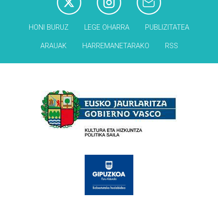
HONI BURUZ
LEGE OHARRA
PUBLIZITATEA
ARAUAK
HARREMANETARAKO
RSS
Babesleak