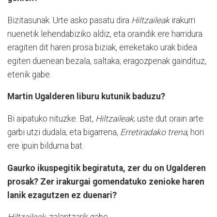
Bizitasunak. Urte asko pasatu dira
Hiltzaileak
irakurri
nuenetik lehendabiziko aldiz, eta oraindik ere harridura
eragiten dit haren prosa biziak, erreketako urak bidea
egiten duenean bezala, saltaka, eragozpenak gaindituz,
etenik gabe.
Martin Ugalderen liburu kutunik baduzu?
Bi aipatuko nituzke. Bat,
Hiltzaileak
; uste dut orain arte
garbi utzi dudala; eta bigarrena,
Erretiradako trena
, hori
ere ipuin bilduma bat.
Gaurko ikuspegitik begiratuta, zer du on Ugalderen
prosak? Zer irakurgai gomendatuko zenioke haren
lanik ezagutzen ez duenari?