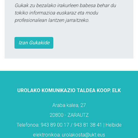
Gukak zu bezalako irakurleen babesa behar du
tokiko informazioa euskaraz eta modu
profesionalean lantzen jarraitzeko.
Izan Gukakide
UROLAKO KOMUNIKAZIO TALDEA KOOP. ELK
Araba kalea, 27
20800 - ZARAUTZ
Telefonoa: 943 89 00 17 / 943 81 38 41 | Helbide
elektronikoa: urolakosta@ukt.eus