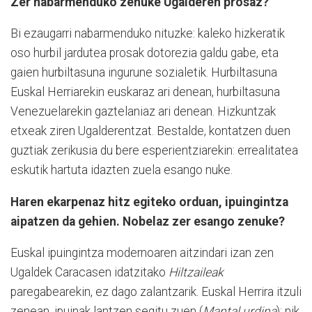
Zer nabarmenduko zenuke Ugalderen prosaz?
Bi ezaugarri nabarmenduko nituzke: kaleko hizkeratik
oso hurbil jardutea prosak dotorezia galdu gabe, eta
gaien hurbiltasuna ingurune sozialetik. Hurbiltasuna
Euskal Herriarekin euskaraz ari denean, hurbiltasuna
Venezuelarekin gaztelaniaz ari denean. Hizkuntzak
etxeak ziren Ugalderentzat. Bestalde, kontatzen duen
guztiak zerikusia du bere esperientziarekin: errealitatea
eskutik hartuta idazten zuela esango nuke.
Haren ekarpenaz hitz egiteko orduan, ipuingintza
aipatzen da gehien. Nobelaz zer esango zenuke?
Euskal ipuingintza modernoaren aitzindari izan zen
Ugaldek Caracasen idatzitako
Hiltzaileak
paregabearekin, ez dago zalantzarik. Euskal Herrira itzuli
zenean, ipuinak lantzen segitu zuen (
Mantal urdina
); nik