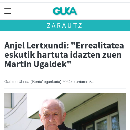
ZARAUTZ
Anjel Lertxundi: "Errealitatea
eskutik hartuta idazten zuen
Martin Ugaldek"
Garbine Ubeda ('Berria' egunkaria)
2024ko urriaren 5a