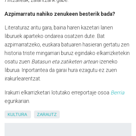
Hiltzaileak
, zalantzarik gabe.
Azpimarratu nahiko zenukeen besterik bada?
Literaturaz aritu gara, baina haren kazetari lanen
liburuek aparteko ondarea osatzen dute. Bat
azpimarratzeko, euskara batuaren hasieran gertatu zen
historia triste mingarriari buruz egindako elkarrizketekin
osatu zuen
Batasun eta zatiketen artean
izeneko
liburua. Inportantea da garai hura ezagutu ez zuen
irakurlearentzat.
Irakurri elkarrizketari lotutako erreportaje osoa
Berria
egunkarian.
KULTURA
ZARAUTZ