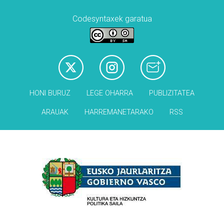
Codesyntaxek garatua
HONI BURUZ
LEGE OHARRA
PUBLIZITATEA
ARAUAK
HARREMANETARAKO
RSS
Babesleak