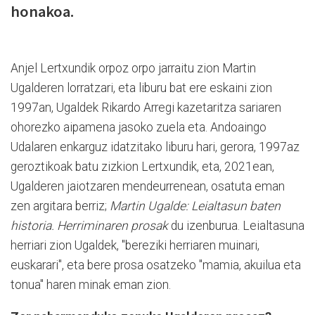
honakoa.
Anjel Lertxundik orpoz orpo jarraitu zion Martin
Ugalderen lorratzari, eta liburu bat ere eskaini zion
1997an, Ugaldek Rikardo Arregi kazetaritza sariaren
ohorezko aipamena jasoko zuela eta. Andoaingo
Udalaren enkarguz idatzitako liburu hari, gerora, 1997az
geroztikoak batu zizkion Lertxundik, eta, 2021ean,
Ugalderen jaiotzaren mendeurrenean, osatuta eman
zen argitara berriz;
Martin Ugalde: Leialtasun baten
historia. Herriminaren prosak
du izenburua. Leialtasuna
herriari zion Ugaldek, "bereziki herriaren muinari,
euskarari", eta bere prosa osatzeko "mamia, akuilua eta
tonua" haren minak eman zion.