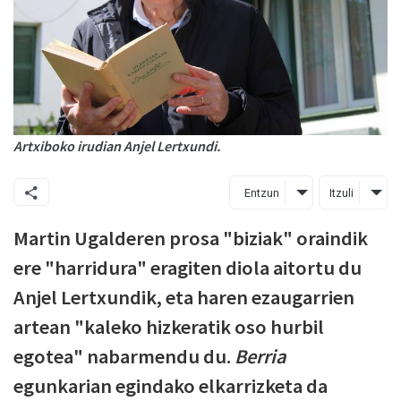
Artxiboko irudian Anjel Lertxundi.
Entzun
Itzuli
Martin Ugalderen prosa "biziak" oraindik
ere "harridura" eragiten diola aitortu du
Anjel Lertxundik, eta haren ezaugarrien
artean "kaleko hizkeratik oso hurbil
egotea" nabarmendu du.
Berria
egunkarian egindako elkarrizketa da