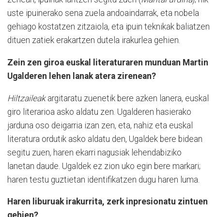
uste ipuinerako sena zuela andoaindarrak, eta nobela
gehiago kostatzen zitzaiola, eta ipuin teknikak baliatzen
dituen zatiek erakartzen dutela irakurlea gehien.
Zein zen giroa euskal literaturaren munduan Martin
Ugalderen lehen lanak atera zirenean?
Hiltzaileak
argitaratu zuenetik bere azken lanera, euskal
giro literarioa asko aldatu zen. Ugalderen hasierako
jarduna oso deigarria izan zen, eta, nahiz eta euskal
literatura ordutik asko aldatu den, Ugaldek bere bidean
segitu zuen, haren ekarri nagusiak lehendabiziko
lanetan daude. Ugaldek ez zion uko egin bere markari;
haren testu guztietan identifikatzen dugu haren luma.
Haren liburuak irakurrita, zerk inpresionatu zintuen
gehien?