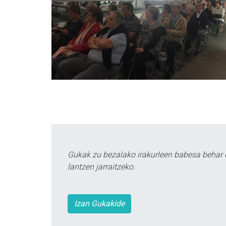
Gukak zu bezalako irakurleen babesa behar 
lantzen jarraitzeko.
Izan Gukakide