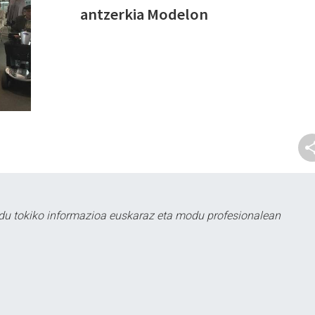
antzerkia Modelon
du tokiko informazioa euskaraz eta modu profesionalean