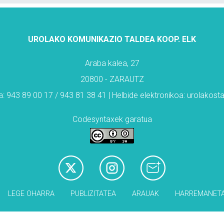
UROLAKO KOMUNIKAZIO TALDEA KOOP. ELK
Araba kalea, 27
20800 - ZARAUTZ
: 943 89 00 17 / 943 81 38 41 | Helbide elektronikoa: urolakos
Codesyntaxek garatua
LEGE OHARRA
PUBLIZITATEA
ARAUAK
HARREMANET