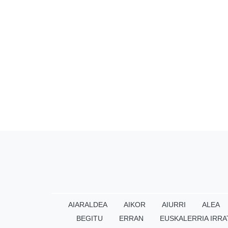
AIARALDEA
AIKOR
AIURRI
ALEA
BEGITU
ERRAN
EUSKALERRIA IRRA