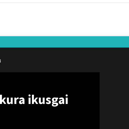
N
kura ikusgai