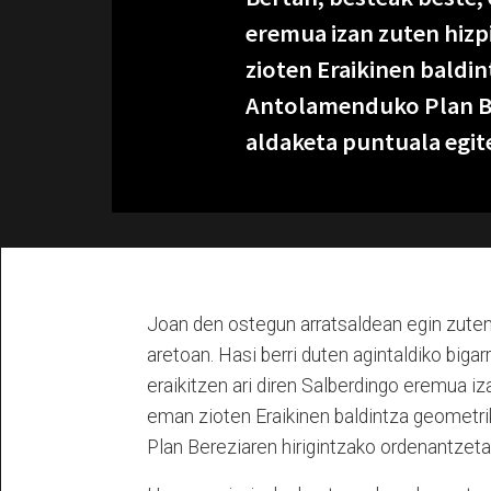
eremua izan zuten hizp
zioten Eraikinen baldin
Antolamenduko Plan Be
aldaketa puntuala egite
Joan den ostegun arratsaldean egin zuten
aretoan. Hasi berri duten agintaldiko bigar
eraikitzen ari diren Salberdingo eremua i
eman zioten Eraikinen baldintza geometri
Plan Bereziaren hirigintzako ordenantzetan