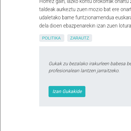
Horrez gain, iazko kontu orokorrak onartu 
taldeak aurkeztu zuen mozio bat ere onart
udaletako barne funtzionamendua euskara
dela dioen ebazpenarekin izan zuen lotur
POLITIKA
ZARAUTZ
Gukak zu bezalako irakurleen babesa b
profesionalean lantzen jarraitzeko.
Izan Gukakide