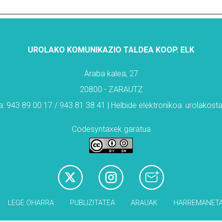
UROLAKO KOMUNIKAZIO TALDEA KOOP. ELK
Araba kalea, 27
20800 - ZARAUTZ
: 943 89 00 17 / 943 81 38 41 | Helbide elektronikoa: urolakos
Codesyntaxek garatua
LEGE OHARRA
PUBLIZITATEA
ARAUAK
HARREMANET