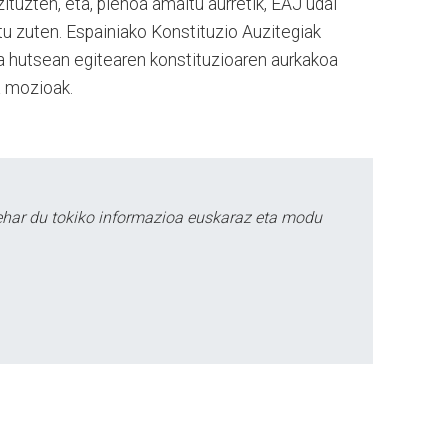
zituzten, eta, plenoa amaitu aurretik, EAJ udal
u zuten. Espainiako Konstituzio Auzitegiak
 hutsean egitearen konstituzioaren aurkakoa
a mozioak.
ehar du tokiko informazioa euskaraz eta modu