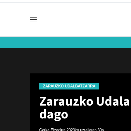
ZARAUZKO UDALBATZARRA
Zarauzko Udalar
dago
Gorka Eizagirre
2023ko uztailaren 30a