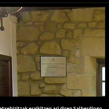
etxebizitzak eraikitzen ari diren Salberdingo