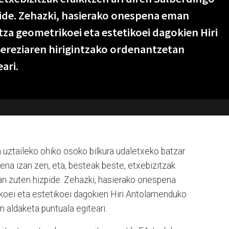
ide. Zehazki, hasierako onespena eman
tza geometrikoei eta estetikoei dagokien Hiri
reziaren hirigintzako ordenantzetan
ari.
 uztaileko ohiko osoko bilkura udaletxeko batzar
rena izan zen, eta, besteak beste, etxebizitzak
zan zuten hizpide. Zehazki, hasierako onespena
koei eta estetikoei dagokien Hiri Antolamenduko
 aldaketa puntuala egiteari.