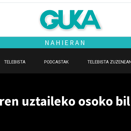
NAHIERAN
TELEBISTA
PODCASTAK
TELEBISTA ZUZENEA
en uztaileko osoko bil