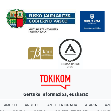
Babesleak
Gertuko informazioa, euskaraz
AMEZTI
ANBOTO
ANTXETA IRRATIA
ATARIA
AZP