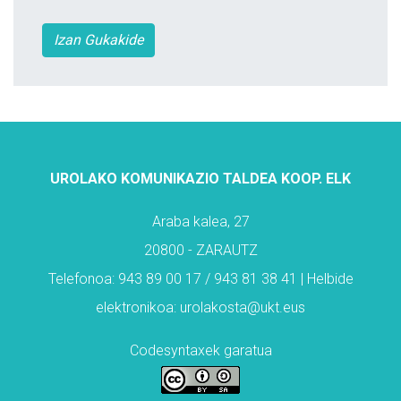
Izan Gukakide
UROLAKO KOMUNIKAZIO TALDEA KOOP. ELK
Araba kalea, 27
20800 - ZARAUTZ
Telefonoa: 943 89 00 17 / 943 81 38 41 | Helbide
elektronikoa: urolakosta@ukt.eus
Codesyntaxek garatua