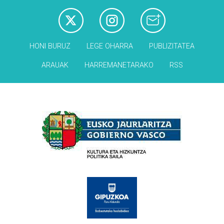
HONI BURUZ
LEGE OHARRA
PUBLIZITATEA
ARAUAK
HARREMANETARAKO
RSS
Babesleak