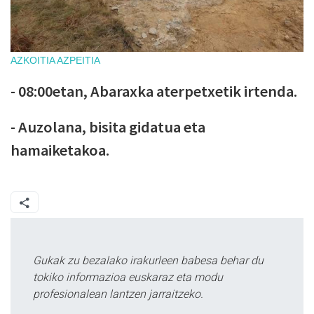
AZKOITIA
AZPEITIA
- 08:00etan, Abaraxka aterpetxetik irtenda.
- Auzolana, bisita gidatua eta
hamaiketakoa.
Gukak zu bezalako irakurleen babesa behar du
tokiko informazioa euskaraz eta modu
profesionalean lantzen jarraitzeko.