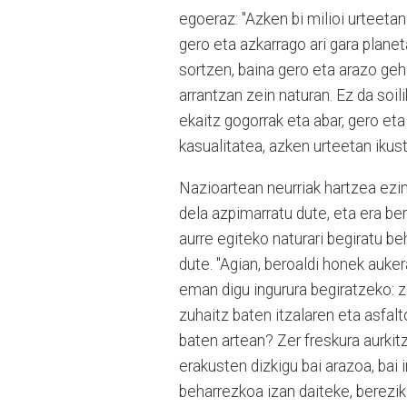
egoeraz: "Azken bi milioi urteeta
gero eta azkarrago ari gara planet
sortzen, baina gero eta arazo geh
arrantzan zein naturan. Ez da soil
ekaitz gogorrak eta abar, gero et
kasualitatea, azken urteetan ikust
Nazioartean neurriak hartzea ez
dela azpimarratu dute, eta era ber
aurre egiteko naturari begiratu be
dute. "Agian, beroaldi honek auker
eman digu ingurura begiratzeko: z
zuhaitz baten itzalaren eta asfal
baten artean? Zer freskura aurki
erakusten dizkigu bai arazoa, bai 
beharrezkoa izan daiteke, berezik