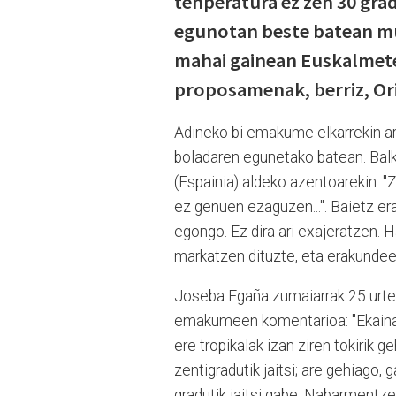
tenperatura ez zen 30 grad
egunotan beste batean mur
mahai gainean Euskalmete
proposamenak, berriz, Or
Adineko bi emakume elkarrekin ar
boladaren egunetako batean. Balko
(Espainia) aldeko azentoarekin: 
ez genuen ezaguzen...". Baietz er
egongo. Ez dira ari exajeratzen.
markatzen dituzte, eta erakundeek 
Joseba Egaña zumaiarrak 25 urte
emakumeen komentarioa: "Ekainar
ere tropikalak izan ziren tokirik 
zentigradutik jaitsi; are gehiago,
gradutik jaitsi gabe. Nabarmentz