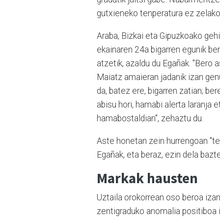
gutxieneko tenperatura ez zelako 3
Araba, Bizkai eta Gipuzkoako geh
ekainaren 24a bigarren egunik be
atzetik, azaldu du Egañak. "Bero a
Maiatz amaieran jadanik izan genu
da, batez ere, bigarren zatian; be
abisu hori, hamabi alerta laranja 
hamabostaldian", zehaztu du.
Aste honetan zein hurrengoan "ten
Egañak, eta beraz, ezin dela bazt
Markak hausten
Uztaila orokorrean oso beroa izan
zentigraduko anomalia positiboa i