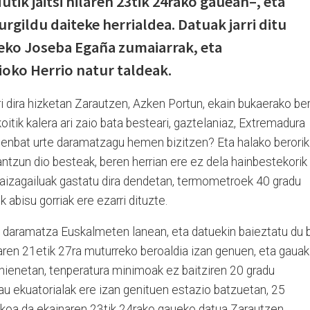
utik jaitsi hilaren 23tik 24rako gauean–, eta
gildu daiteke herrialdea. Datuak jarri ditu
ko Joseba Egaña zumaiarrak, eta
ioko Herrio natur taldeak.
i dira hizketan Zarautzen, Azken Portun, ekain bukaerako be
itik kalera ari zaio bata besteari, gaztelaniaz, Extremadura
"Zenbat urte daramatzagu hemen bizitzen? Eta halako berorik
antzun dio besteak, beren herrian ere ez dela hainbestekorik
 Haizagailuak gastatu dira dendetan, termometroek 40 gradu
abisu gorriak ere ezarri dituzte.
 daramatza Euskalmeten lanean, eta datuekin baieztatu du b
en 21etik 27ra muturreko beroaldia izan genuen, eta gauak
gehienetan, tenperatura minimoak ez baitziren 20 gradu
 gau ekuatorialak ere izan genituen estazio batzuetan, 25
ekoa da ekainaren 23tik 24rako gaueko datua Zarautzen,