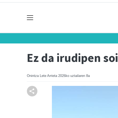
Ez da irudipen soi
Onintza Lete Arrieta
2026ko uztailaren 8a