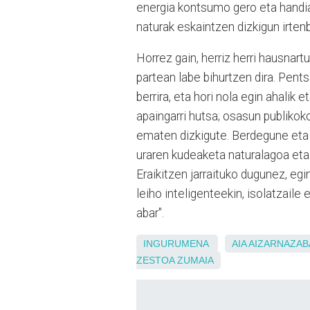
energia kontsumo gero eta handia
naturak eskaintzen dizkigun irtenb
Horrez gain, herriz herri hausnartu
partean labe bihurtzen dira. Pent
berrira, eta hori nola egin ahalik 
apaingarri hutsa; osasun publikok
ematen dizkigute. Berdegune eta 
uraren kudeaketa naturalagoa eta
Eraikitzen jarraituko dugunez, eg
leiho inteligenteekin, isolatzaile
abar".
INGURUMENA
AIA
AIZARNAZAB
ZESTOA
ZUMAIA