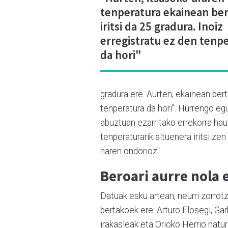
tenperatura ekainean be
iritsi da 25 gradura. Inoiz
erregistratu ez den tenp
da hori"
gradura ere. Aurten, ekainean bert
tenperatura da hori". Hurrengo eg
abuztuan ezarritako errekorra hau
tenperaturarik altuenera iritsi ze
haren ondorioz".
Beroari aurre nola 
Datuak esku artean, neurri zorrot
bertakoek ere. Arturo Elosegi, Ga
irakasleak eta Orioko Herrio natur