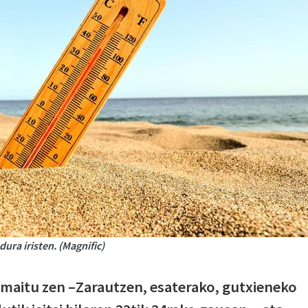
ra iristen. (Magnific)
amaitu zen –Zarautzen, esaterako, gutxieneko