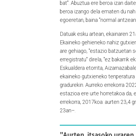
bat". Abuztua ere beroa izan daite
beroa izango dela ematen du nahik
egoeretan, baina "normal antzean
Datuak esku artean, ekainaren 21a
Ekaineko gehieneko nahiz gutxien
are gehiago, "estazio batzuetan 
erregistratu" direla, "ez bakarrik 
Eskualdera etorrita, Aizarnazabale
ekaineko gutxieneko tenperatura 
gradurekin. Aurreko errekorra 202
estazioa ere urte horretakoa da, 
errekorra, 2017koa: aurten 23,4 
23an–.
"Aurten, itsasoko uraren