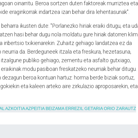
goan oinarritu. Beroa sortzen duten faktoreak murriztea eta
ide eraginkorrak indartzea izan behar dira lehentasunak".
 beharra ikusten dute: "Porlanezko hiriak eraiki ditugu, eta ud
satzen hasi behar dugu nola moldatu gure hiriak datorren kli
eta inbertsio txikienarekin. Zuhaitz gehiago landatzea ez da
o neurria da. Berdeguneek itzala eta freskura, hezetasuna,
itzalgune publiko gehiago, zementu eta asfalto gutxiago,
 eraikinak modu pasiboan freskatzeko neurriak behar ditugu.
in dezagun beroa kontuan hartuz: horma berde biziak sortuz,
 egokiekin eta kaleen arteko aire zirkulazio aproposarekin, eta
AL
AZKOITIA
AZPEITIA
BEIZAMA
ERREZIL
GETARIA
ORIO
ZARAUTZ