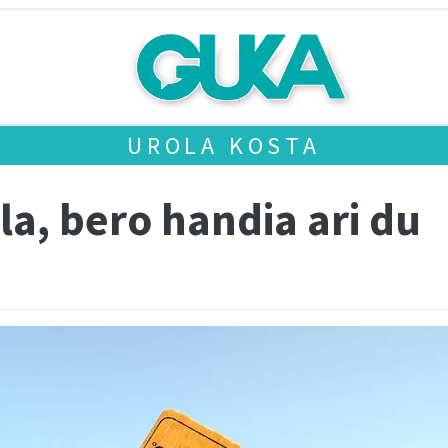
UROLA KOSTA
la, bero handia ari du