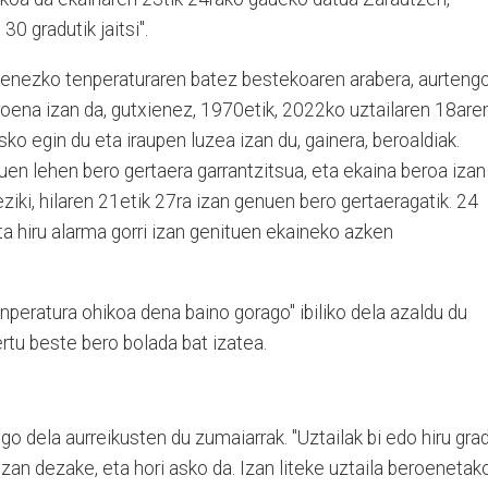
0 gradutik jaitsi".
ienezko tenperaturaren batez bestekoaren arabera, aurteng
roena izan da, gutxienez, 1970etik, 2022ko uztailaren 18are
sko egin du eta iraupen luzea izan du, gainera, beroaldiak.
en lehen bero gertaera garrantzitsua, eta ekaina beroa izan
reziki, hilaren 21etik 27ra izan genuen bero gertaeragatik. 24
eta hiru alarma gorri izan genituen ekaineko azken
peratura ohikoa dena baino gorago" ibiliko dela azaldu du
ertu beste bero bolada bat izatea.
go dela aurreikusten du zumaiarrak. "Uztailak bi edo hiru gra
zan dezake, eta hori asko da. Izan liteke uztaila beroenetak