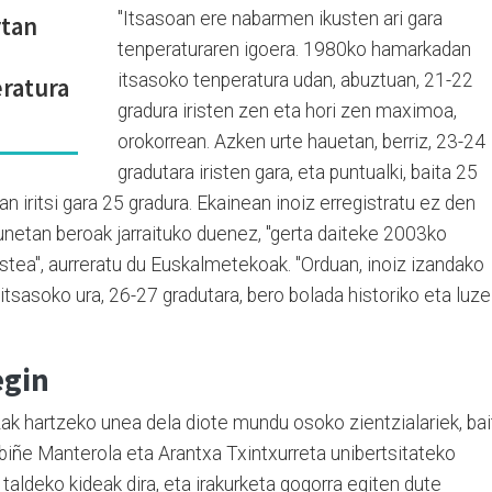
"Itsasoan ere nabarmen ikusten ari gara
rtan
tenperaturaren igoera. 1980ko hamarkadan
itsasoko tenperatura udan, abuztuan, 21-22
eratura
gradura iristen zen eta hori zen maximoa,
orokorrean. Azken urte hauetan, berriz, 23-24
gradutara iristen gara, eta puntualki, baita 25
an iritsi gara 25 gradura. Ekainean inoiz erregistratu ez den
unetan beroak jarraituko duenez, "gerta daiteke 2003ko
stea", aurreratu du Euskalmetekoak. "Orduan, inoiz izandako
n itsasoko ura, 26-27 gradutara, bero bolada historiko eta luze
egin
zak hartzeko unea dela diote mundu osoko zientzialariek, bai
rbiñe Manterola eta Arantxa Txintxurreta unibertsitateko
 taldeko kideak dira, eta irakurketa gogorra egiten dute