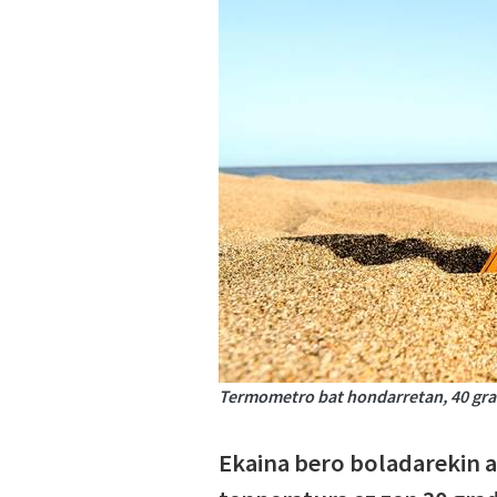
Termometro bat hondarretan, 40 gradu
Ekaina bero boladarekin 