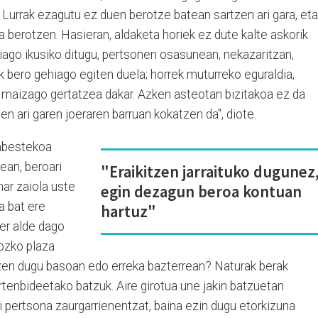
n Lurrak ezagutu ez duen berotze batean sartzen ari gara, eta
a berotzen. Hasieran, aldaketa horiek ez dute kalte askorik
iago ikusiko ditugu, pertsonen osasunean, nekazaritzan,
ik bero gehiago egiten duela; horrek muturreko eguraldia,
a maizago gertatzea dakar. Azken asteotan bizitakoa ez da
en ari garen joeraren barruan kokatzen da", diote.
inbestekoa
ean, beroari
"Eraikitzen jarraituko dugunez
har zaiola uste
egin dezagun beroa kontuan
a bat ere
hartuz"
er alde dago
tozko plaza
tzen dugu basoan edo erreka bazterrean? Naturak berak
irtenbideetako batzuk. Aire girotua une jakin batzuetan
i pertsona zaurgarrienentzat, baina ezin dugu etorkizuna