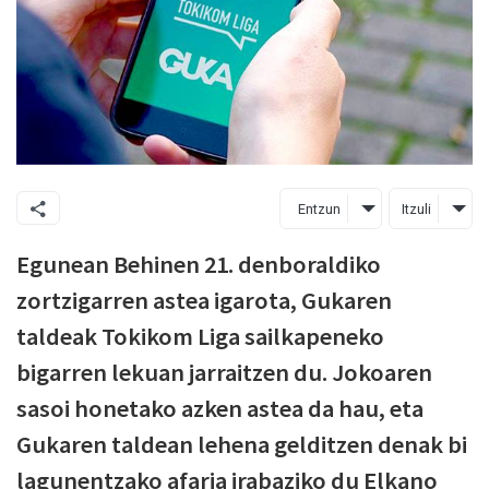
Entzun
Itzuli
Egunean Behinen 21. denboraldiko
zortzigarren astea igarota, Gukaren
taldeak Tokikom Liga sailkapeneko
bigarren lekuan jarraitzen du. Jokoaren
sasoi honetako azken astea da hau, eta
Gukaren taldean lehena gelditzen denak bi
lagunentzako afaria irabaziko du Elkano