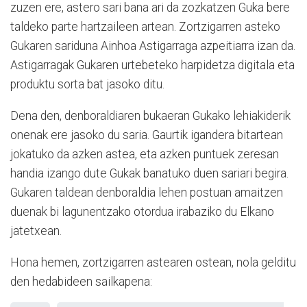
zuzen ere, astero sari bana ari da zozkatzen Guka bere
taldeko parte hartzaileen artean. Zortzigarren asteko
Gukaren sariduna Ainhoa Astigarraga azpeitiarra izan da.
Astigarragak Gukaren urtebeteko harpidetza digitala eta
produktu sorta bat jasoko ditu.
Dena den, denboraldiaren bukaeran Gukako lehiakiderik
onenak ere jasoko du saria. Gaurtik igandera bitartean
jokatuko da azken astea, eta azken puntuek zeresan
handia izango dute Gukak banatuko duen sariari begira.
Gukaren taldean denboraldia lehen postuan amaitzen
duenak bi lagunentzako otordua irabaziko du Elkano
jatetxean.
Hona hemen, zortzigarren astearen ostean, nola gelditu
den hedabideen sailkapena: