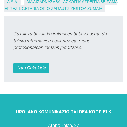
AISIA
AIA
AIZARNAZABAL
AZKOITIA
AZPEITIA
BEIZAMA
ERREZIL
GETARIA
ORIO
ZARAUTZ
ZESTOA
ZUMAIA
Gukak zu bezalako irakurleen babesa behar du
tokiko informazioa euskaraz eta modu
profesionalean lantzen jarraitzeko.
Izan Gukakide
UROLAKO KOMUNIKAZIO TALDEA KOOP. ELK
Araba kalea, 27