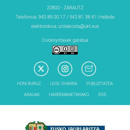
20800 - ZARAUTZ
Telefonoa: 943 89 00 17 / 943 81 38 41 | Helbide
elektronikoa: urolakosta@ukt.eus
Codesyntaxek garatua
HONI BURUZ
LEGE OHARRA
PUBLIZITATEA
ARAUAK
HARREMANETARAKO
RSS
Babesleak