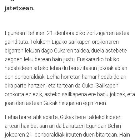
jatetxean.
Egunean Behinen 21. denboraldiko zortzigarren astea
gaindituta, Tokikom Ligako sailkapen orokorraren
bigarren lekuan dago Gukaren taldea, duela astebete
zegoen leku berean hain justu. Euskarazko tokiko
hedabideen arteko lehia du berezitasun jokoak abian
den denboraldiak. Lehia horretan hamar hedabide ari
dira parte hartzen, eta tartean da Guka. Sailkapen
orokorra ez ezik, asteko sailkapena ere badu jokoak, eta
joan den astean Gukak hirugarren egin zuen.
Lehia horretatik aparte, Gukak bere taldeko kideen
artean hainbat sari ari da banatzen Egunean Behin
jokoaren 21. denboraldiak irauten duen bitartean. Hain