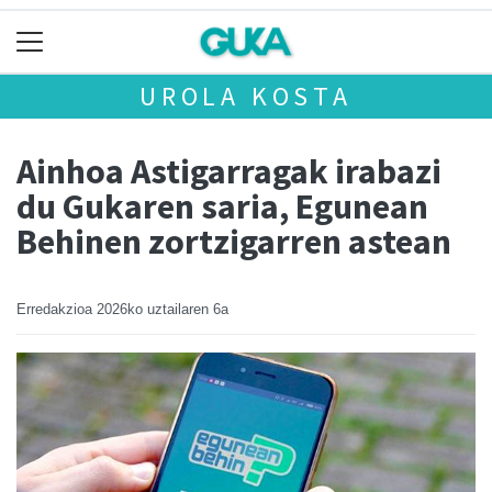
UROLA KOSTA
Ainhoa Astigarragak irabazi
du Gukaren saria, Egunean
Behinen zortzigarren astean
Erredakzioa
2026ko uztailaren 6a