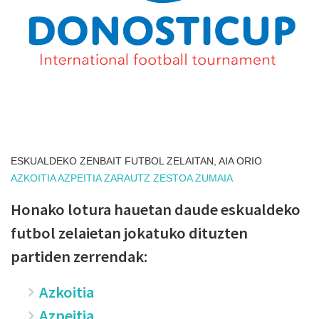
ESKUALDEKO ZENBAIT FUTBOL ZELAITAN, AIA ORIO
AZKOITIA
AZPEITIA
ZARAUTZ
ZESTOA
ZUMAIA
Honako lotura hauetan daude eskualdeko
futbol zelaietan jokatuko dituzten
partiden zerrendak:
Azkoitia
Azpeitia