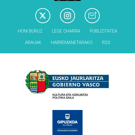
HONI BURUZ
LEGE OHARRA
PUBLIZITATEA
ARAUAK
HARREMANETARAKO
RSS
Babesleak