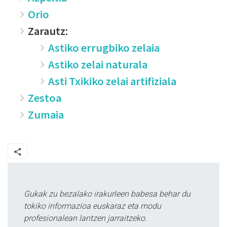
Orio
Zarautz:
Astiko errugbiko zelaia
Astiko zelai naturala
Asti Txikiko zelai artifiziala
Zestoa
Zumaia
Gukak zu bezalako irakurleen babesa behar du
tokiko informazioa euskaraz eta modu
profesionalean lantzen jarraitzeko.