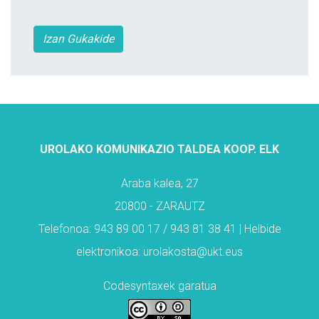
Izan Gukakide
UROLAKO KOMUNIKAZIO TALDEA KOOP. ELK
Araba kalea, 27
20800 - ZARAUTZ
Telefonoa: 943 89 00 17 / 943 81 38 41 | Helbide
elektronikoa: urolakosta@ukt.eus
Codesyntaxek garatua