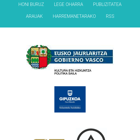
HONI BURUZ
LEGE OHARRA
PUBLIZITATEA
ARAUAK
HARREMANETARAKO
RSS
Babesleak