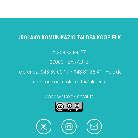
UROLAKO KOMUNIKAZIO TALDEA KOOP. ELK
Araba kalea, 27
20800 - ZARAUTZ
Telefonoa: 943 89 00 17 / 943 81 38 41 | Helbide
elektronikoa: urolakosta@ukt.eus
Codesyntaxek garatua