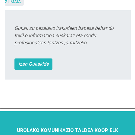
ZUMAIA
Gukak zu bezalako irakurleen babesa behar du
tokiko informazioa euskaraz eta modu
profesionalean lantzen jarraitzeko.
Izan Gukakide
UROLAKO KOMUNIKAZIO TALDEA KOOP. ELK