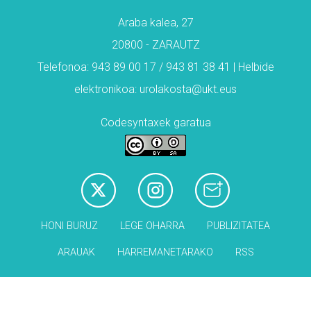
Araba kalea, 27
20800 - ZARAUTZ
Telefonoa: 943 89 00 17 / 943 81 38 41 | Helbide
elektronikoa: urolakosta@ukt.eus
Codesyntaxek garatua
HONI BURUZ
LEGE OHARRA
PUBLIZITATEA
ARAUAK
HARREMANETARAKO
RSS
Babesleak