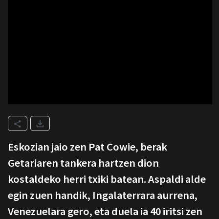
Eskozian jaio zen Pat Cowie, berak
Getariaren tankera hartzen dion
kostaldeko herri txiki batean. Aspaldi alde
egin zuen handik, Ingalaterrara aurrena,
Venezuelara gero, eta duela ia 40 iritsi zen