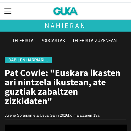
NAHIERAN
TELEBISTA
PODCASTAK
TELEBISTA ZUZENEAN
DABILEN HARRIARI...
Pat Cowie: "Euskara ikasten
ari nintzela ikustean, ate
guztiak zabaltzen
zizkidaten"
Julene Sorarrain eta Usua Garin
2026ko maiatzaren 19a