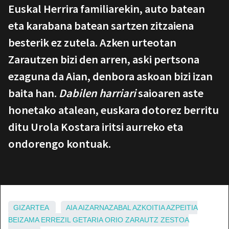
Euskal Herrira familiarekin, auto batean
eta karabana batean sartzen zitzaiena
besterik ez zutela. Azken urteotan
Zarautzen bizi den arren, aski pertsona
ezaguna da Aian, denbora askoan bizi izan
baita han.
Dabilen harriari
saioaren aste
honetako atalean, euskara dotorez berritu
ditu Urola Kostara iritsi aurreko eta
ondorengo kontuak.
GIZARTEA
AIA
AIZARNAZABAL
AZKOITIA
AZPEITIA
BEIZAMA
ERREZIL
GETARIA
ORIO
ZARAUTZ
ZESTOA