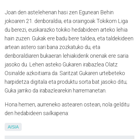
Joan den astelehenan hasi zen Egunean Behin
jokoaren 21. denboraldia, eta oraingoak Tokikom Liga
du berezi, euskarazko tokiko hedabideen arteko lehia
hain zuzen. Gukak ere badu bere taldea, eta taldekideen
artean astero sari bana zozkatuko du, eta
denboraldiaren bukaeran lehiakiderik onenak ere saria
jasoko du. Lehen asteko Gukaren irabazlea Olatz
Osinalde azkoitiarra da. Saritzat Gukaren urtebeteko
harpidetza digitala eta produktu sorta bat jasoko ditu;
Guka jarriko da irabazlearekin harremanetan.
Hona hemen, aurreneko astearen ostean, nola gelditu
den hedabideen sailkapena:
AISIA