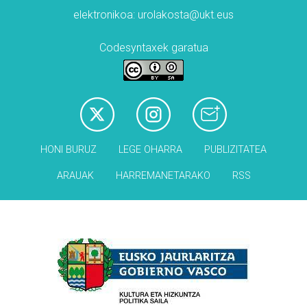
elektronikoa: urolakosta@ukt.eus
Codesyntaxek garatua
HONI BURUZ
LEGE OHARRA
PUBLIZITATEA
ARAUAK
HARREMANETARAKO
RSS
Babesleak