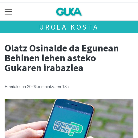
UROLA KOSTA
Olatz Osinalde da Egunean
Behinen lehen asteko
Gukaren irabazlea
Erredakzioa
2026ko maiatzaren 18a