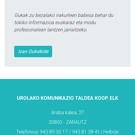
Gukak zu bezalako irakurleen babesa behar du
tokiko informazioa euskaraz eta modu
profesionalean lantzen jarraitzeko.
Izan Gukakide
UROLAKO KOMUNIKAZIO TALDEA KOOP. ELK
Araba kalea, 27
20800 - ZARAUTZ
Telefonoa: 943 89 00 17 / 943 81 38 41 | Helbide