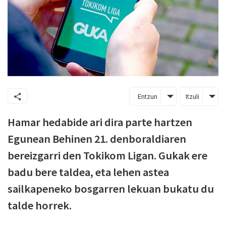
Entzun
Itzuli
Hamar hedabide ari dira parte hartzen
Egunean Behinen 21. denboraldiaren
bereizgarri den Tokikom Ligan. Gukak ere
badu bere taldea, eta lehen astea
sailkapeneko bosgarren lekuan bukatu du
talde horrek.