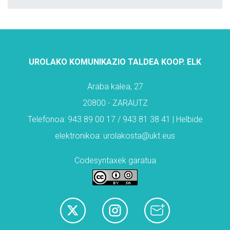
UROLAKO KOMUNIKAZIO TALDEA KOOP. ELK
Araba kalea, 27
20800 - ZARAUTZ
Telefonoa: 943 89 00 17 / 943 81 38 41 | Helbide
elektronikoa: urolakosta@ukt.eus
Codesyntaxek garatua