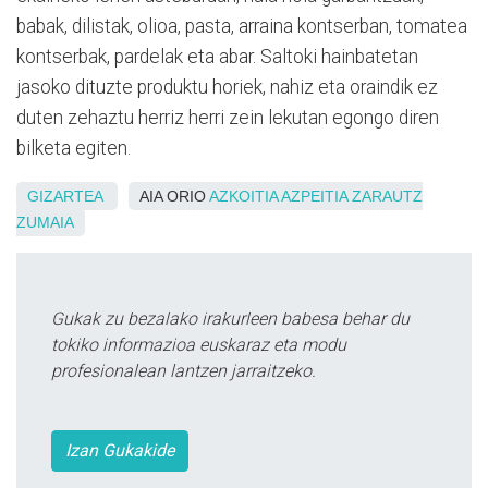
babak, dilistak, olioa, pasta, arraina kontserban, tomatea
kontserbak, pardelak eta abar. Saltoki hainbatetan
jasoko dituzte produktu horiek, nahiz eta oraindik ez
duten zehaztu herriz herri zein lekutan egongo diren
bilketa egiten.
GIZARTEA
AIA ORIO
AZKOITIA
AZPEITIA
ZARAUTZ
ZUMAIA
Gukak zu bezalako irakurleen babesa behar du
tokiko informazioa euskaraz eta modu
profesionalean lantzen jarraitzeko.
Izan Gukakide