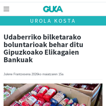
UROLA KOSTA
Udaberriko bilketarako
boluntarioak behar ditu
Gipuzkoako Elikagaien
Bankuak
Julene Frantzesena
2026ko maiatzaren 15a