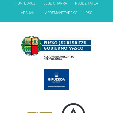
HONI BURUZ
LEGE OHARRA
PUBLIZITATEA
ARAUAK
HARREMANETARAKO
RSS
Babesleak