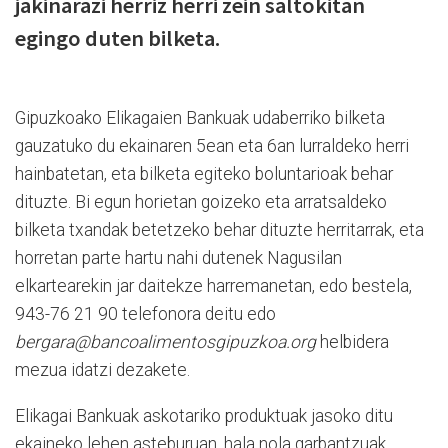
jakinarazi herriz herri zein saltokitan
egingo duten bilketa.
Gipuzkoako Elikagaien Bankuak udaberriko bilketa
gauzatuko du ekainaren 5ean eta 6an lurraldeko herri
hainbatetan, eta bilketa egiteko boluntarioak behar
dituzte. Bi egun horietan goizeko eta arratsaldeko
bilketa txandak betetzeko behar dituzte herritarrak, eta
horretan parte hartu nahi dutenek Nagusilan
elkartearekin jar daitekze harremanetan, edo bestela,
943-76 21 90 telefonora deitu edo
bergara@bancoalimentosgipuzkoa.org
helbidera
mezua idatzi dezakete.
Elikagai Bankuak askotariko produktuak jasoko ditu
ekaineko lehen asteburuan, hala nola garbantzuak,