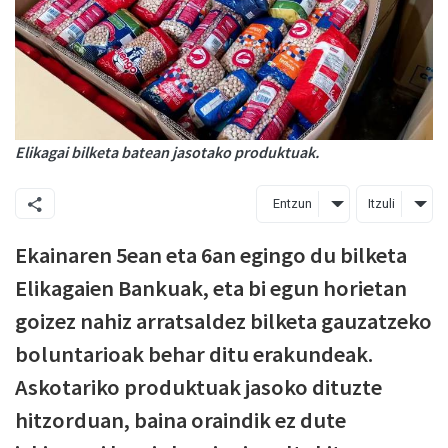
Elikagai bilketa batean jasotako produktuak.
Entzun
Itzuli
Ekainaren 5ean eta 6an egingo du bilketa
Elikagaien Bankuak, eta bi egun horietan
goizez nahiz arratsaldez bilketa gauzatzeko
boluntarioak behar ditu erakundeak.
Askotariko produktuak jasoko dituzte
hitzorduan, baina oraindik ez dute