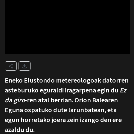
Eneko Elustondo metereologoak datorren
asteburuko eguraldi iragarpena egin du
Ez
da giro
-ren atal berrian. Orion Balearen
Eguna ospatuko dute larunbatean, eta
egun horretako joera zein izango den ere
azaldu du.