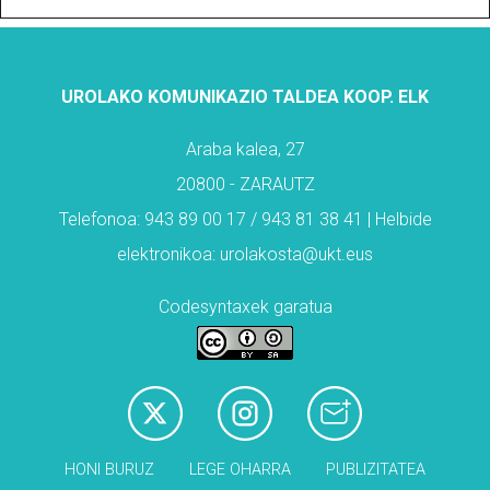
UROLAKO KOMUNIKAZIO TALDEA KOOP. ELK
Araba kalea, 27
20800 - ZARAUTZ
Telefonoa: 943 89 00 17 / 943 81 38 41 | Helbide
elektronikoa: urolakosta@ukt.eus
Codesyntaxek garatua
HONI BURUZ
LEGE OHARRA
PUBLIZITATEA