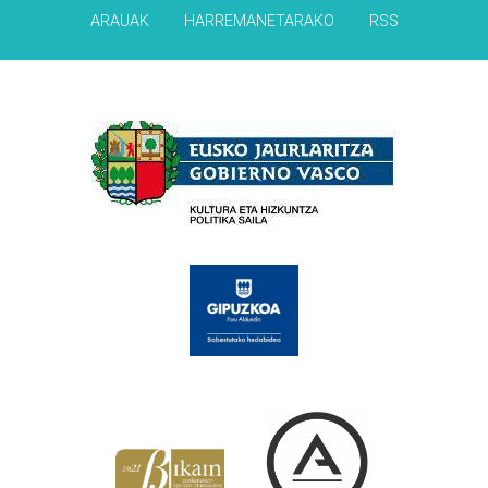
ARAUAK
HARREMANETARAKO
RSS
Babesleak