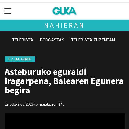
NAHIERAN
TELEBISTA
PODCASTAK
TELEBISTA ZUZENEAN
EZ DA GIRO!
Asteburuko eguraldi
iragarpena, Balearen Egunera
begira
Erredakzioa
2026ko maiatzaren 14a