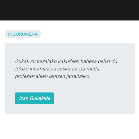
INGURUMENA
Gukak zu bezalako irakurleen babesa behar du
tokiko informazioa euskaraz eta modu
profesionalean lantzen jarraitzeko.
Izan Gukakide