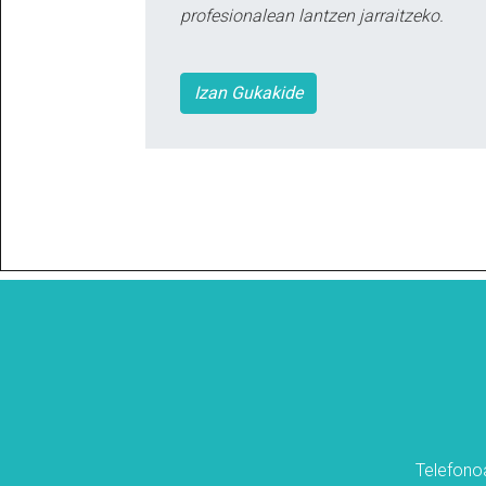
profesionalean lantzen jarraitzeko.
Izan Gukakide
Telefonoa