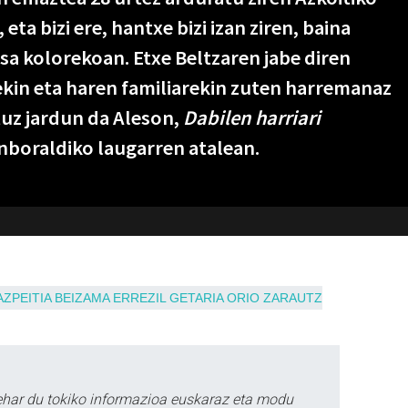
eta bizi ere, hantxe bizi izan ziren, baina
sa kolorekoan. Etxe Beltzaren jabe diren
kin eta haren familiarekin zuten harremanaz
uz jardun da Aleson,
Dabilen harriari
nboraldiko laugarren atalean.
AZPEITIA
BEIZAMA
ERREZIL
GETARIA
ORIO
ZARAUTZ
ehar du tokiko informazioa euskaraz eta modu