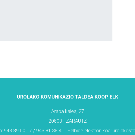
UROLAKO KOMUNIKAZIO TALDEA KOOP. ELK
Araba kalea, 27
20800 - ZARAUTZ
: 943 89 00 17 / 943 81 38 41 | Helbide elektronikoa: urolakos