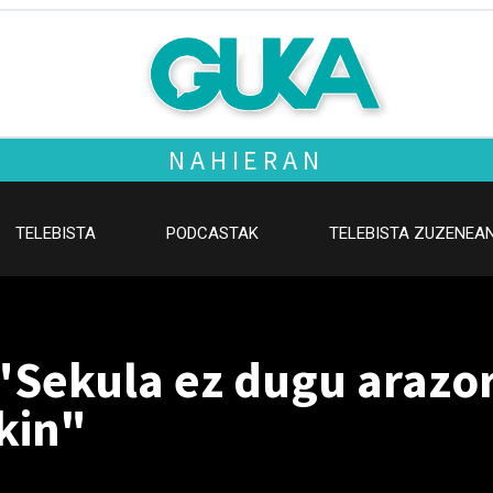
NAHIERAN
TELEBISTA
PODCASTAK
TELEBISTA ZUZENEA
"Sekula ez dugu arazor
kin"