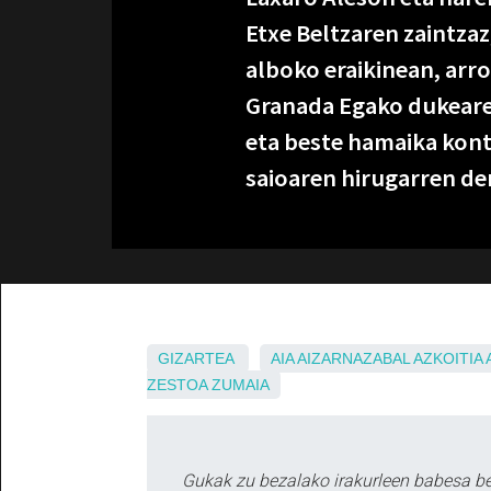
Etxe Beltzaren zaintzaz, 
alboko eraikinean, arro
Granada Egako dukeare
eta beste hamaika kont
saioaren hirugarren de
GIZARTEA
AIA
AIZARNAZABAL
AZKOITIA
ZESTOA
ZUMAIA
Gukak zu bezalako irakurleen babesa b