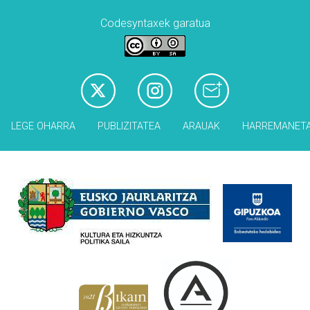
Codesyntaxek garatua
LEGE OHARRA
PUBLIZITATEA
ARAUAK
HARREMANET
Babesleak