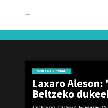
DABILEN HARRIARI...
Laxaro Aleson: 
Beltzeko dukee
Ane Olaizola eta Urtzi Oteiza
2026ko maiatzaren 12a