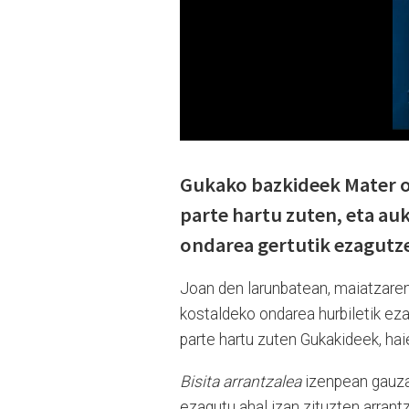
Gukako bazkideek Mater o
parte hartu zuten, eta au
ondarea gertutik ezagutz
Joan den larunbatean, maiatzare
kostaldeko ondarea hurbiletik ez
parte hartu zuten Gukakideek, ha
Bisita arrantzalea
izenpean gauza
ezagutu ahal izan zituzten arrant