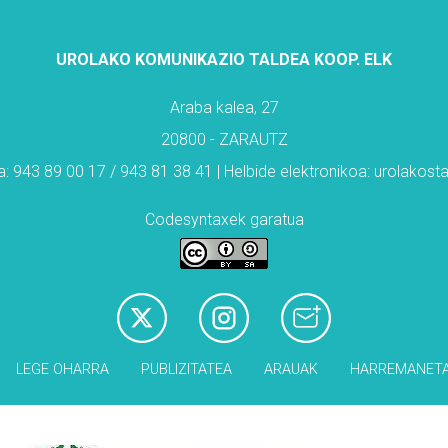
UROLAKO KOMUNIKAZIO TALDEA KOOP. ELK
Araba kalea, 27
20800 - ZARAUTZ
: 943 89 00 17 / 943 81 38 41 | Helbide elektronikoa: urolakos
Codesyntaxek garatua
LEGE OHARRA
PUBLIZITATEA
ARAUAK
HARREMANET
Babesleak