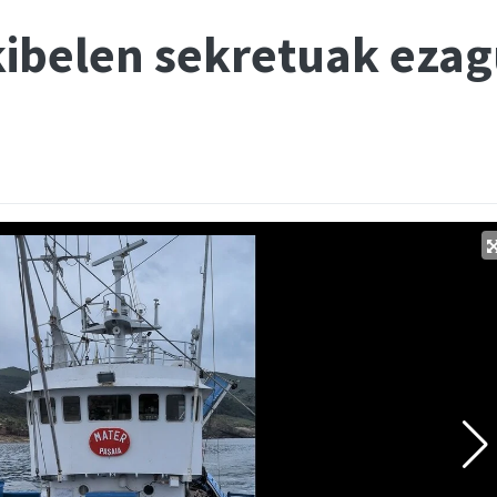
ibelen sekretuak ezag