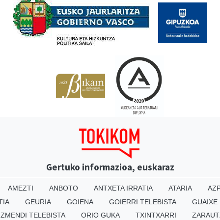
Gertuko informazioa, euskaraz
AMEZTI
ANBOTO
ANTXETA IRRATIA
ATARIA
AZP
TIA
GEURIA
GOIENA
GOIERRI TELEBISTA
GUAIXE
IZMENDI TELEBISTA
ORIO GUKA
TXINTXARRI
ZARAUT