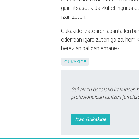
gain, itsasotik Jaizkibel ingurua 
izan zuten.
Gukakide izatearen abantailen bar
ederrean igaro zuten goiza, herri
berezian balioan emanez.
GUKAKIDE
Gukak zu bezalako irakurleen 
profesionalean lantzen jarraitz
Izan Gukakide