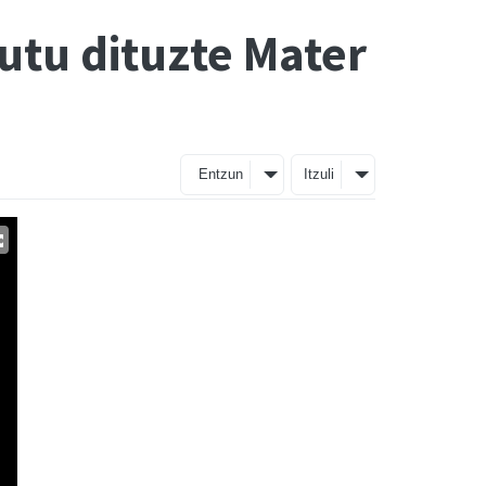
utu dituzte Mater
Entzun
Itzuli