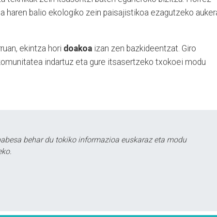
eta haren balio ekologiko zein paisajistikoa ezagutzeko auker
ruan, ekintza hori
doakoa
izan zen bazkideentzat. Giro
 komunitatea indartuz eta gure itsasertzeko txokoei modu
babesa behar du tokiko informazioa euskaraz eta modu
eko.