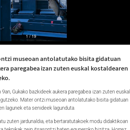
ntzi museoan antolatutako bisita gidatuan
kera paregabea izan zuten euskal kostaldearen
eko.
n 9an, Gukako bazkideek aukera paregabea izan zuten euska
agutzeko. Mater ontzi.museoan antolatutako bisita gidatuan
ien lagunek eta senideek lagunduta.
tu zuten jardunaldia, eta bertaratutakoek modu didaktikoan
za teknikak zein itsasontzi baten eguneroko bizitza. Horrez