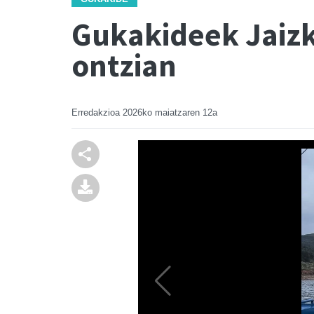
Gukakideek Jaizk
ontzian
Erredakzioa
2026ko maiatzaren 12a