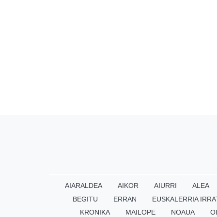
AIARALDEA
AIKOR
AIURRI
ALEA
BEGITU
ERRAN
EUSKALERRIA IRRA
KRONIKA
MAILOPE
NOAUA
O