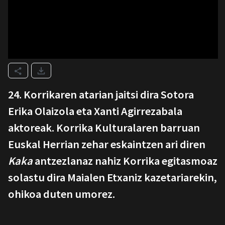
24. Korrikaren atarian jaitsi dira Sotora
Erika Olaizola eta Xanti Agirrezabala
aktoreak. Korrika Kulturalaren barruan
Euskal Herrian zehar eskaintzen ari diren
Kaka
antzezlanaz nahiz Korrika egitasmoaz
solastu dira Maialen Etxaniz kazetariarekin,
ohikoa duten umorez.