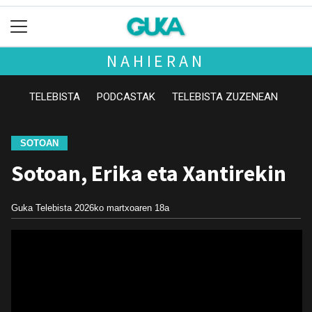
NAHIERAN
TELEBISTA
PODCASTAK
TELEBISTA ZUZENEAN
SOTOAN
Sotoan, Erika eta Xantirekin
Guka Telebista
2026ko martxoaren 18a