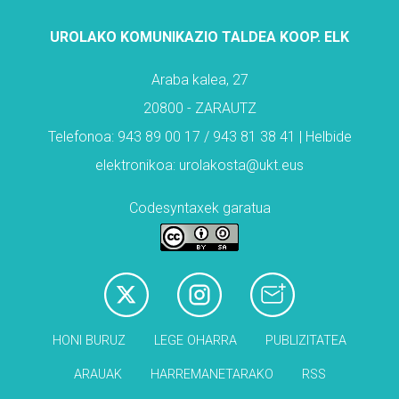
UROLAKO KOMUNIKAZIO TALDEA KOOP. ELK
Araba kalea, 27
20800 - ZARAUTZ
Telefonoa: 943 89 00 17 / 943 81 38 41 | Helbide
elektronikoa: urolakosta@ukt.eus
Codesyntaxek garatua
HONI BURUZ
LEGE OHARRA
PUBLIZITATEA
ARAUAK
HARREMANETARAKO
RSS