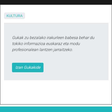
KULTURA
Gukak zu bezalako irakurleen babesa behar du
tokiko informazioa euskaraz eta modu
profesionalean lantzen jarraitzeko.
Izan Gukakide