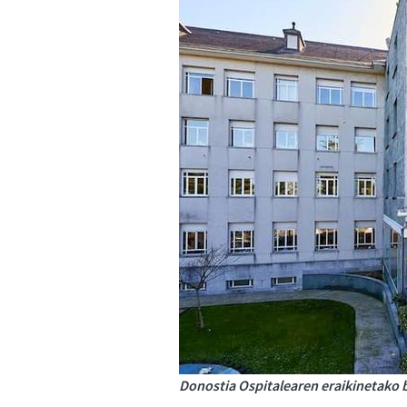
Donostia Ospitalearen eraikinetako b