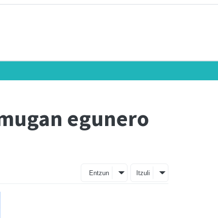
-mugan egunero
Entzun
Itzuli