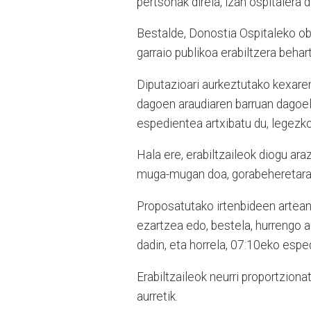
pertsonak direla, izan ospitalera
Bestalde, Donostia Ospitaleko obr
garraio publikoa erabiltzera behart
Diputazioari aurkeztutako kexaren
dagoen araudiaren barruan dagoel
espedientea artxibatu du, legezko 
Hala ere, erabiltzaileok diogu ara
muga-mugan doa, gorabeheretarako
Proposatutako irtenbideen artean 
ezartzea edo, bestela, hurrengo a
dadin, eta horrela, 07:10eko espe
Erabiltzaileok neurri proportziona
aurretik.