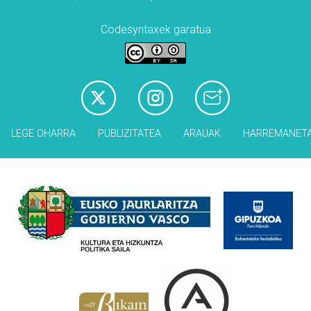
Codesyntaxek garatua
LEGE OHARRA
PUBLIZITATEA
ARAUAK
HARREMANET
Babesleak