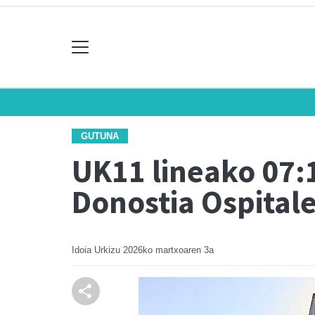
GUTUNA
UK11 lineako 07
Donostia Ospital
Idoia Urkizu
2026ko martxoaren 3a