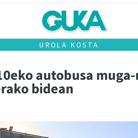
UROLA KOSTA
:10eko autobusa muga
erako bidean