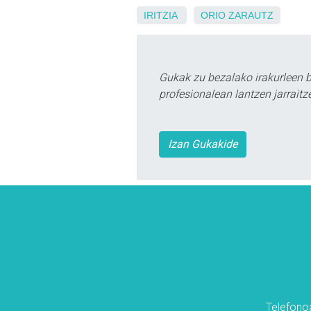
IRITZIA
ORIO
ZARAUTZ
Gukak zu bezalako irakurleen 
profesionalean lantzen jarraitz
Izan Gukakide
Telefonoa