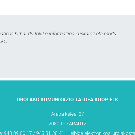
babesa behar du tokiko informazioa euskaraz eta modu
eko.
UROLAKO KOMUNIKAZIO TALDEA KOOP. ELK
Araba kalea, 27
20800 - ZARAUTZ
: 943 89 00 17 / 943 81 38 41 | Helbide elektronikoa: urolakos