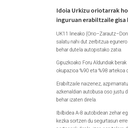
Idoia Urkizu oriotarrak h
inguruan erabiltzaile gis
UK11 lineako (Orio–Zarautz–Donos
salatu nahi dut zerbitzua egunero 
behar dutela autopistako zatia.
Gipuzkoako Foru Aldundiak berak
okupazioa %90 eta %98 artekoa da,
Erabiltzaile naizenez, azpimarratu 
azkenaldian autobusa oso justu do
behar izaten direla.
Ibilbidea A-8 autobidean zehar eg
kezka sortzen du segurtasun errea