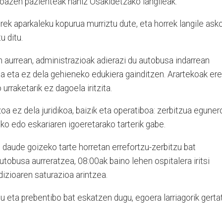
 doazen pazienteak nahiz Osakidetzako langileak.
ek aparkaleku kopurua murriztu dute, eta horrek langile ask
u ditu.
 aurrean, administrazioak adierazi du autobusa indarrean
a eta ez dela gehieneko edukiera gainditzen. Arartekoak ere
urraketarik ez dagoela iritzita.
zoa ez dela juridikoa, baizik eta operatiboa: zerbitzua eguner
 edo eskariaren igoeretarako tarterik gabe.
daude goizeko tarte horretan errefortzu-zerbitzu bat
utobusa aurreratzea, 08:00ak baino lehen ospitalera iritsi
dizioaren saturazioa arintzea.
tu eta prebentibo bat eskatzen dugu, egoera larriagorik gerta