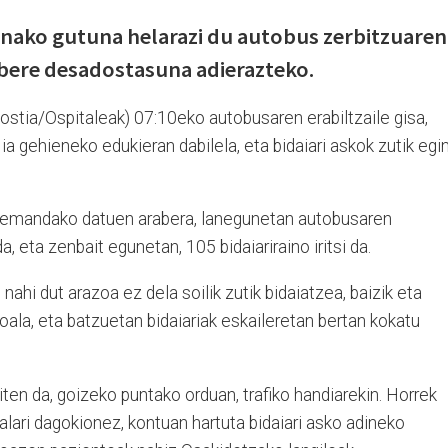
onako gutuna helarazi du autobus zerbitzuaren
a bere desadostasuna adierazteko.
tia/Ospitaleak) 07:10eko autobusaren erabiltzaile gisa,
ia gehieneko edukieran dabilela, eta bidaiari askok zutik egi
 emandako datuen arabera, lanegunetan autobusaren
 eta zenbait egunetan, 105 bidaiariraino iritsi da.
nahi dut arazoa ez dela soilik zutik bidaiatzea, baizik eta
ala, eta batzuetan bidaiariak eskaileretan bertan kokatu
iten da, goizeko puntako orduan, trafiko handiarekin. Horrek
lari dagokionez, kontuan hartuta bidaiari asko adineko