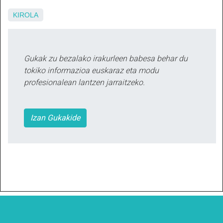
KIROLA
Gukak zu bezalako irakurleen babesa behar du
tokiko informazioa euskaraz eta modu
profesionalean lantzen jarraitzeko.
Izan Gukakide