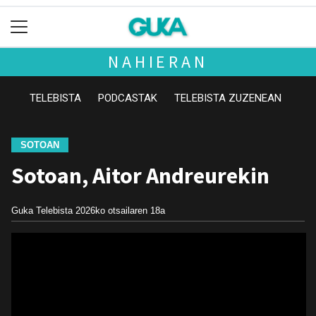
NAHIERAN
TELEBISTA
PODCASTAK
TELEBISTA ZUZENEAN
SOTOAN
Sotoan, Aitor Andreurekin
Guka Telebista
2026ko otsailaren 18a