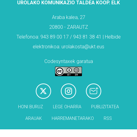
UROLAKO KOMUNIKAZIO TALDEA KOOP. ELK
Araba kalea, 27
20800 - ZARAUTZ
Telefonoa: 943 89 00 17 / 943 81 38 41 | Helbide
elektronikoa: urolakosta@ukt.eus
Codesyntaxek garatua
HONI BURUZ
LEGE OHARRA
PUBLIZITATEA
ARAUAK
HARREMANETARAKO
RSS