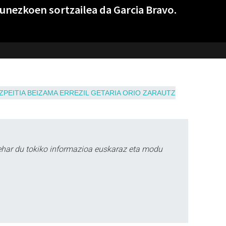
unezkoen sortzailea da Garcia Bravo.
ZPEITIA
BEIZAMA
ERREZIL
GETARIA
ORIO
ZARAUTZ
ehar du tokiko informazioa euskaraz eta modu