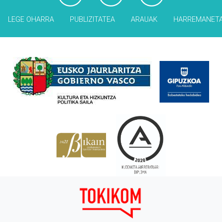
LEGE OHARRA
PUBLIZITATEA
ARAUAK
HARREMANET
Babesleak