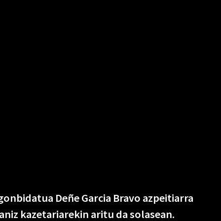
 gonbidatua Deñe Garcia Bravo azpeitiarra
aniz kazetariarekin aritu da solasean.