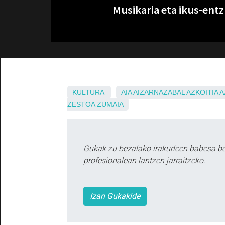
Musikaria eta ikus-entz
KULTURA
AIA
AIZARNAZABAL
AZKOITIA
A
ZESTOA
ZUMAIA
Gukak zu bezalako irakurleen babesa b
profesionalean lantzen jarraitzeko.
Izan Gukakide