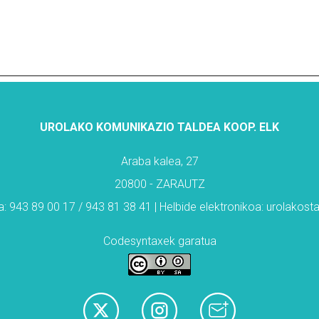
UROLAKO KOMUNIKAZIO TALDEA KOOP. ELK
Araba kalea, 27
20800 - ZARAUTZ
: 943 89 00 17 / 943 81 38 41 | Helbide elektronikoa: urolakos
Codesyntaxek garatua