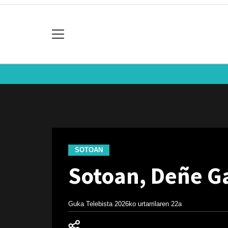
SOTOAN
Sotoan, Deñe Ga
Guka Telebista
2026ko urtarrilaren 22a