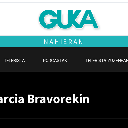
NAHIERAN
TELEBISTA
PODCASTAK
TELEBISTA ZUZENEA
rcia Bravorekin