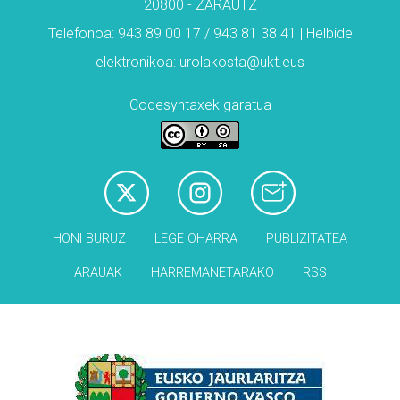
20800 - ZARAUTZ
Telefonoa: 943 89 00 17 / 943 81 38 41 | Helbide
elektronikoa: urolakosta@ukt.eus
Codesyntaxek garatua
HONI BURUZ
LEGE OHARRA
PUBLIZITATEA
ARAUAK
HARREMANETARAKO
RSS
Babesleak