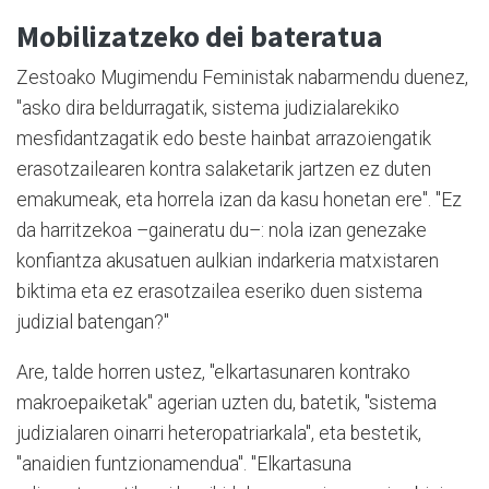
Mobilizatzeko dei bateratua
Zestoako Mugimendu Feministak nabarmendu duenez,
"asko dira beldurragatik, sistema judizialarekiko
mesfidantzagatik edo beste hainbat arrazoiengatik
erasotzailearen kontra salaketarik jartzen ez duten
emakumeak, eta horrela izan da kasu honetan ere". "Ez
da harritzekoa –gaineratu du–: nola izan genezake
konfiantza akusatuen aulkian indarkeria matxistaren
biktima eta ez erasotzailea eseriko duen sistema
judizial batengan?"
Are, talde horren ustez, "elkartasunaren kontrako
makroepaiketak" agerian uzten du, batetik, "sistema
judizialaren oinarri heteropatriarkala", eta bestetik,
"anaidien funtzionamendua". "Elkartasuna