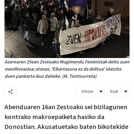
Azaroaren 25ean Zestoako Mugimendu Feministak deitu zuen
manifestazioa; atzean, 'Elkartasuna ez da delitua' idatzita
duen pankarta ikus daiteke. (M. Txintxurreta)
Entzun
Itzuli
Abenduaren 16an Zestoako sei bizilagunen
kontrako makroepaiketa hasiko da
Donostian. Akusatuetako baten bikotekide