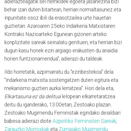
adierazteagatik sei herrikidek egoera jasanezina bizi
behar izan duten bitartean, herrian normaltasunez eta
inpunitate osoz ibili da erasotzailea urte hauetan
guztietan. Azaroaren 25eko Indarkeria Matxistaren
Kontrako Nazioarteko Egunean gizonen arteko
konplizitate sareak seinalatu genituen, eta herrian bizi
dugun kasu honek ezin argiago erakusten du anaidia
horien funtzionamendua", adierazi du taldeak.
Ildo horretatik, azpimarratu du "ezinbestekoa" dela
"indarkeria matxista sostengatzen duten egitura eta
mekanismo guztien aurka lerratzea". Hori dela eta,
Elkartasuna ez da delitua
lelopean elkarretaratzea
deitu du iganderako, 13:00etan, Zestoako plazan.
Zestoako Mugimendu Feministak egindako deialdiari
babesa adierazi diote
Azpeitiko Feministen Sareak
,
Zarauzko Morroxkak
eta
Zumaiako Mugimendu