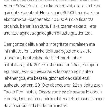
Arregi
Ertxin
Zestoako alkatearentzat, eta lau urtekoa
gainontzekoentzat. Horrez gain, 30.000 euroko zigor
ekonomikoa –dagoeneko 40.000 euroko fidantza
ordaindu behar izan dute, Fiskaltzaren eskariz– eta
urruntze aginduak galdegiten dituzte guztientzat.
Derrigortze delitua nahiz integritate moralaren eta
intimitatearen aurkako delituak egozten dizkiete
akusatuei, besteak beste, bi elkarretaratze
antolatzeagatik. 2017ko abenduaren 26an, Zoroperi
egunean,
Erasotzaileak Stop
lelopean egin zuten
lehenengoa, eta bestea, gizonezkoak salaketak
aurkeztu ostean, 2018ko abenduaren 22an, deitu zuen
Txoko Feministak,
Elkartasuna ez da delitua
lelopean.
Horrela, Donostian epaituko dutena elkartasuna izango
dela ohartarazi du talde feministak.