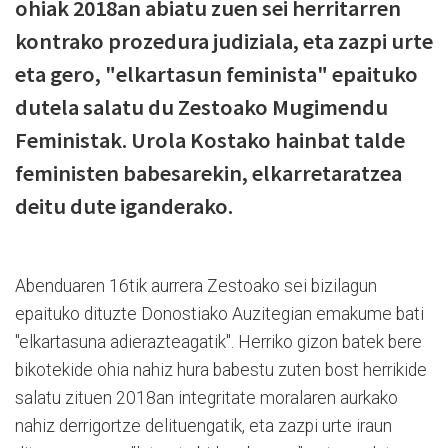
ohiak 2018an abiatu zuen sei herritarren
kontrako prozedura judiziala, eta zazpi urte
eta gero, "elkartasun feminista" epaituko
dutela salatu du Zestoako Mugimendu
Feministak. Urola Kostako hainbat talde
feministen babesarekin, elkarretaratzea
deitu dute iganderako.
Abenduaren 16tik aurrera Zestoako sei bizilagun
epaituko dituzte Donostiako Auzitegian emakume bati
"elkartasuna adierazteagatik". Herriko gizon batek bere
bikotekide ohia nahiz hura babestu zuten bost herrikide
salatu zituen 2018an integritate moralaren aurkako
nahiz derrigortze delituengatik, eta zazpi urte iraun