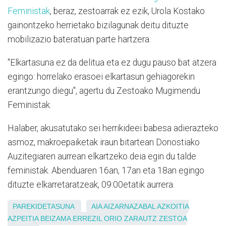
Feministak
, beraz, zestoarrak ez ezik, Urola Kostako
gainontzeko herrietako bizilagunak deitu dituzte
mobilizazio bateratuan parte hartzera.
"Elkartasuna ez da delitua eta ez dugu pauso bat atzera
egingo: horrelako erasoei elkartasun gehiagorekin
erantzungo diegu", agertu du Zestoako Mugimendu
Feministak.
Halaber, akusatutako sei herrikideei babesa adierazteko
asmoz, makroepaiketak iraun bitartean Donostiako
Auzitegiaren aurrean elkartzeko deia egin du talde
feministak. Abenduaren 16an, 17an eta 18an egingo
dituzte elkarretaratzeak, 09:00etatik aurrera.
PAREKIDETASUNA
AIA
AIZARNAZABAL
AZKOITIA
AZPEITIA
BEIZAMA
ERREZIL
ORIO
ZARAUTZ
ZESTOA