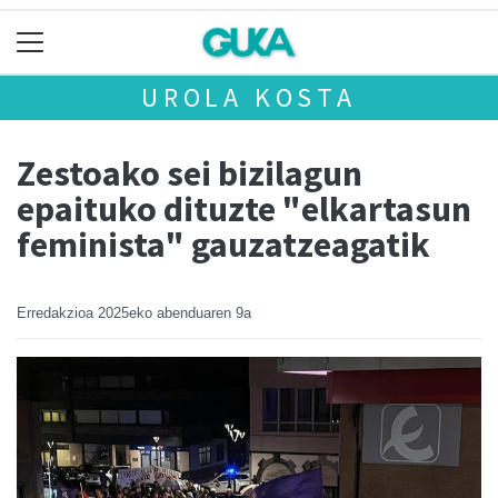
UROLA KOSTA
Zestoako sei bizilagun
epaituko dituzte "elkartasun
feminista" gauzatzeagatik
Erredakzioa
2025eko abenduaren 9a