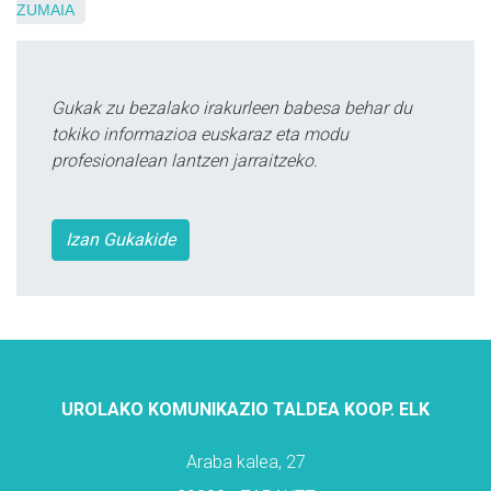
ZUMAIA
Gukak zu bezalako irakurleen babesa behar du
tokiko informazioa euskaraz eta modu
profesionalean lantzen jarraitzeko.
Izan Gukakide
UROLAKO KOMUNIKAZIO TALDEA KOOP. ELK
Araba kalea, 27