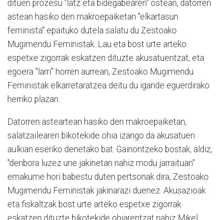
dituen prozesu "latz eta bidegabearen" ostean, datorren
astean hasiko den makroepaiketan "elkartasun
feminista" epaituko dutela salatu du Zestoako
Mugimendu Feministak. Lau eta bost urte arteko
espetxe zigorrak eskatzen dituzte akusatuentzat, eta
egoera "larri" horren aurrean, Zestoako Mugimendu
Feministak elkarretaratzea deitu du igande eguerdirako
herriko plazan.
Datorren asteartean hasiko den makroepaiketan,
salatzailearen bikotekide ohia izango da akusatuen
aulkian eseriko denetako bat. Gainontzeko bostak, aldiz,
"denbora luzez une jakinetan nahiz modu jarraituan"
emakume hori babestu duten pertsonak dira, Zestoako
Mugimendu Feministak jakinarazi duenez. Akusazioak
eta fiskaltzak bost urte arteko espetxe zigorrak
eskatzen dituzte bikotekide ohiarentzat nahiz Mikel