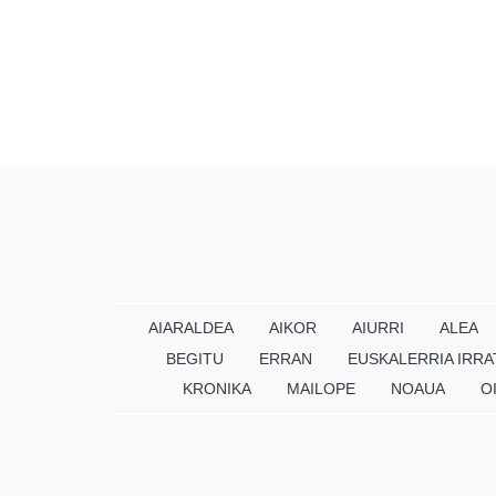
AIARALDEA
AIKOR
AIURRI
ALEA
BEGITU
ERRAN
EUSKALERRIA IRRA
KRONIKA
MAILOPE
NOAUA
O