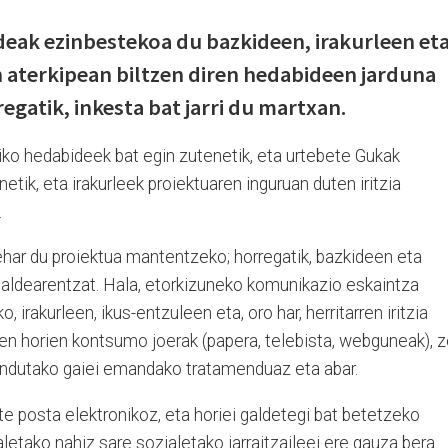
eak ezinbestekoa du bazkideen, irakurleen et
en aterkipean biltzen diren hedabideen jarduna
egatik, inkesta bat jarri du martxan.
kiko hedabideek bat egin zutenetik, eta urtebete Gukak
tik, eta irakurleek proiektuaren inguruan duten iritzia
.
ehar du proiektua mantentzeko; horregatik, bazkideen eta
a taldearentzat. Hala, etorkizuneko komunikazio eskaintza
 irakurleen, ikus-entzuleen eta, oro har, herritarren iritzia
iren horien kontsumo joerak (papera, telebista, webguneak), z
n landutako gaiei emandako tratamenduaz eta abar.
 posta elektronikoz, eta horiei galdetegi bat betetzeko
taletako nahiz sare sozialetako jarraitzaileei ere gauza bera