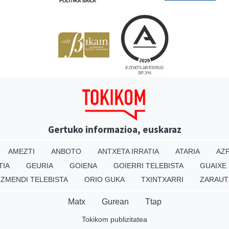
Gertuko informazioa, euskaraz
AMEZTI
ANBOTO
ANTXETA IRRATIA
ATARIA
AZP
TIA
GEURIA
GOIENA
GOIERRI TELEBISTA
GUAIXE
IZMENDI TELEBISTA
ORIO GUKA
TXINTXARRI
ZARAUT
Matx
Gurean
Ttap
Tokikom publizitatea