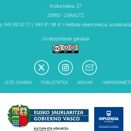
Araba kalea, 27
20800 - ZARAUTZ
: 943 89 00 17 / 943 81 38 41 | Helbide elektronikoa: urolakos
Codesyntaxek garatua
LEGE OHARRA
PUBLIZITATEA
ARAUAK
HARREMANET
Babesleak