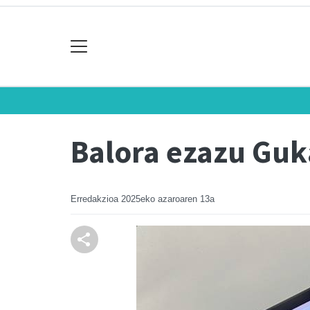
Balora ezazu Guk
Erredakzioa
2025eko azaroaren 13a