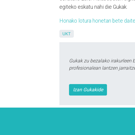
egiteko eskatu nahi die Gukak.
Honako lotura honetan bete daite
UKT
Gukak zu bezalako irakurleen 
profesionalean lantzen jarraitz
Izan Gukakide