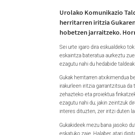
Urolako Komunikazio Tald
herritarren iritzia Gukar
hobetzen jarraitzeko. Horr
Sei urte igaro dira eskualdeko to
eskaintza bateratua aurkeztu zuene
ezagutu nahi du hedabide taldeak
Gukak herritarren atxikimendua b
irakurleen iritzia garrantzitsua d
zehazteko eta proiektua finkatzeko,
ezagutu nahi du; jakin zeintzuk d
interes dituzten, zer iritzi dute
Gukakideek mezu bana jasoko dute
eskatuko zaie. Halaber, atari digi