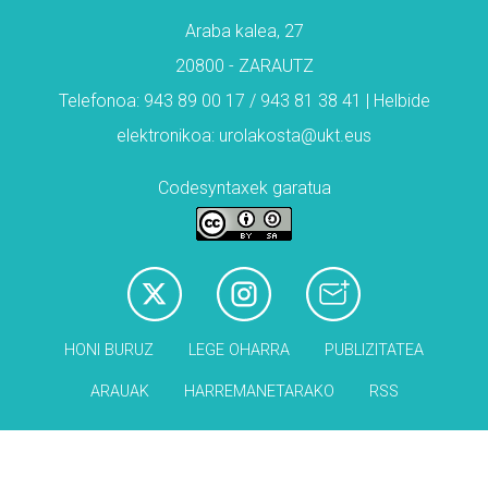
Araba kalea, 27
20800 - ZARAUTZ
Telefonoa: 943 89 00 17 / 943 81 38 41 | Helbide
elektronikoa: urolakosta@ukt.eus
Codesyntaxek garatua
HONI BURUZ
LEGE OHARRA
PUBLIZITATEA
ARAUAK
HARREMANETARAKO
RSS
Babesleak