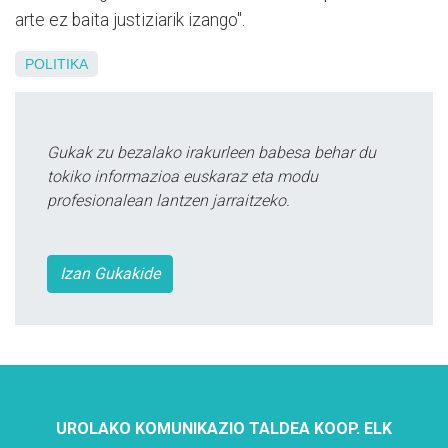
arte ez baita justiziarik izango".
POLITIKA
Gukak zu bezalako irakurleen babesa behar du
tokiko informazioa euskaraz eta modu
profesionalean lantzen jarraitzeko.
Izan Gukakide
UROLAKO KOMUNIKAZIO TALDEA KOOP. ELK