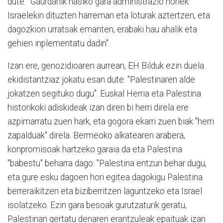
dute. "Gaurdanik hasiko gara administrazio horiek
Israelekin dituzten harreman eta loturak aztertzen, eta
dagozkion urratsak emanten, erabaki hau ahalik eta
gehien inplementatu dadin".
Izan ere, genozidioaren aurrean, EH Bilduk ezin duela
ekidistantziaz jokatu esan dute: "Palestinaren alde
jokatzen segituko dugu". Euskal Herria eta Palestina
historikoki adiskideak izan diren bi herri direla ere
azpimarratu zuen hark, eta gogora ekarri zuen biak "herri
zapalduak" direla. Bermeoko alkatearen arabera,
konpromisoak hartzeko garaia da eta Palestina
"babestu" beharra dago: "Palestina entzun behar dugu,
eta gure esku dagoen hori egitea dagokigu Palestina
berreraikitzen eta biziberritzen laguntzeko eta Israel
isolatzeko. Ezin gara besoak gurutzaturik geratu,
Palestinan gertatu denaren erantzuleak epaituak izan