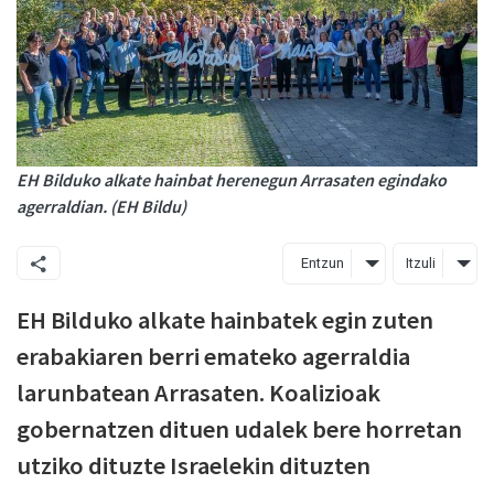
EH Bilduko alkate hainbat herenegun Arrasaten egindako
agerraldian. (EH Bildu)
Entzun
Itzuli
EH Bilduko alkate hainbatek egin zuten
erabakiaren berri emateko agerraldia
larunbatean Arrasaten. Koalizioak
gobernatzen dituen udalek bere horretan
utziko dituzte Israelekin dituzten