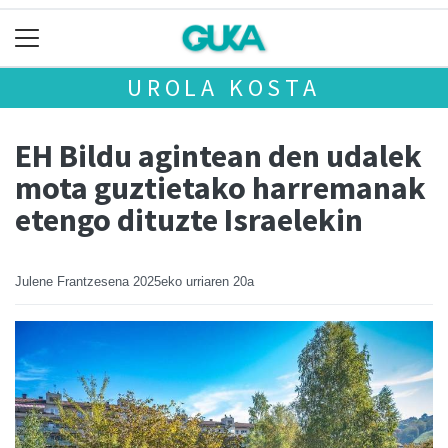
UROLA KOSTA
EH Bildu agintean den udalek
mota guztietako harremanak
etengo dituzte Israelekin
Julene Frantzesena
2025eko urriaren 20a