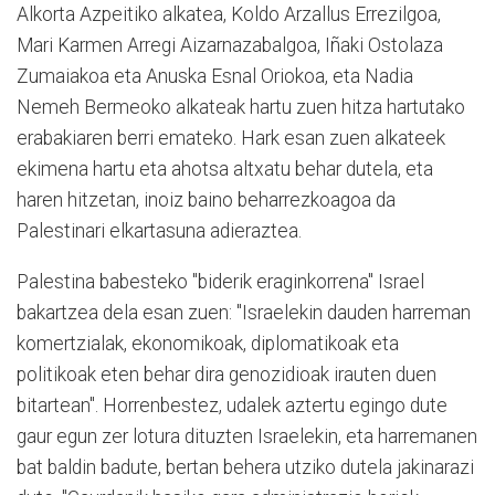
Alkorta Azpeitiko alkatea, Koldo Arzallus Errezilgoa,
Mari Karmen Arregi Aizarnazabalgoa, Iñaki Ostolaza
Zumaiakoa eta Anuska Esnal Oriokoa, eta Nadia
Nemeh Bermeoko alkateak hartu zuen hitza hartutako
erabakiaren berri emateko. Hark esan zuen alkateek
ekimena hartu eta ahotsa altxatu behar dutela, eta
haren hitzetan, inoiz baino beharrezkoagoa da
Palestinari elkartasuna adieraztea.
Palestina babesteko "biderik eraginkorrena" Israel
bakartzea dela esan zuen: "Israelekin dauden harreman
komertzialak, ekonomikoak, diplomatikoak eta
politikoak eten behar dira genozidioak irauten duen
bitartean". Horrenbestez, udalek aztertu egingo dute
gaur egun zer lotura dituzten Israelekin, eta harremanen
bat baldin badute, bertan behera utziko dutela jakinarazi