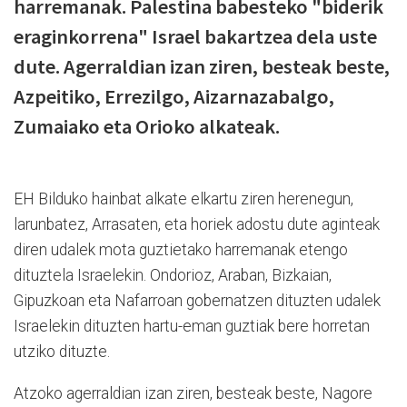
harremanak. Palestina babesteko "biderik
eraginkorrena" Israel bakartzea dela uste
dute. Agerraldian izan ziren, besteak beste,
Azpeitiko, Errezilgo, Aizarnazabalgo,
Zumaiako eta Orioko alkateak.
EH Bilduko hainbat alkate elkartu ziren herenegun,
larunbatez, Arrasaten, eta horiek adostu dute aginteak
diren udalek mota guztietako harremanak etengo
dituztela Israelekin. Ondorioz, Araban, Bizkaian,
Gipuzkoan eta Nafarroan gobernatzen dituzten udalek
Israelekin dituzten hartu-eman guztiak bere horretan
utziko dituzte.
Atzoko agerraldian izan ziren, besteak beste, Nagore