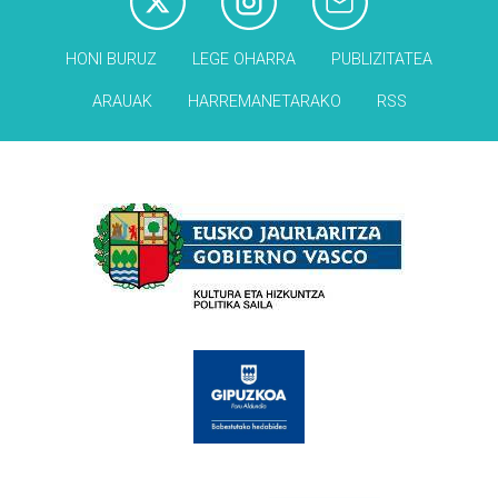
HONI BURUZ
LEGE OHARRA
PUBLIZITATEA
ARAUAK
HARREMANETARAKO
RSS
Babesleak