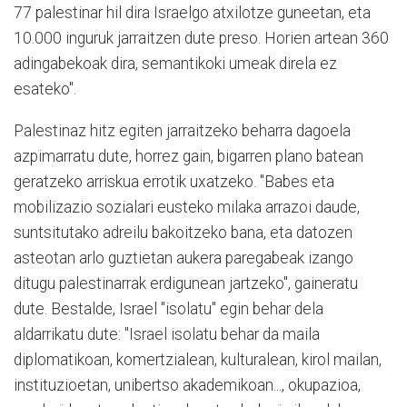
77 palestinar hil dira Israelgo atxilotze guneetan, eta
10.000 inguruk jarraitzen dute preso. Horien artean 360
adingabekoak dira, semantikoki umeak direla ez
esateko".
Palestinaz hitz egiten jarraitzeko beharra dagoela
azpimarratu dute, horrez gain, bigarren plano batean
geratzeko arriskua errotik uxatzeko. "Babes eta
mobilizazio sozialari eusteko milaka arrazoi daude,
suntsitutako adreilu bakoitzeko bana, eta datozen
asteotan arlo guztietan aukera paregabeak izango
ditugu palestinarrak erdigunean jartzeko", gaineratu
dute. Bestalde, Israel "isolatu" egin behar dela
aldarrikatu dute: "Israel isolatu behar da maila
diplomatikoan, komertzialean, kulturalean, kirol mailan,
instituzioetan, unibertso akademikoan..., okupazioa,