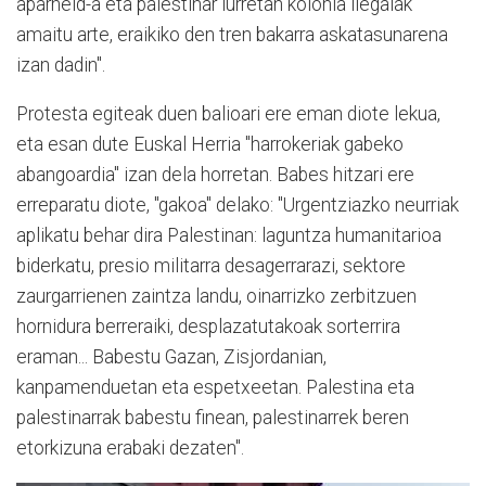
aparheid-a eta palestinar lurretan kolonia ilegalak
amaitu arte, eraikiko den tren bakarra askatasunarena
izan dadin".
Protesta egiteak duen balioari ere eman diote lekua,
eta esan dute Euskal Herria "harrokeriak gabeko
abangoardia" izan dela horretan. Babes hitzari ere
erreparatu diote, "gakoa" delako: "Urgentziazko neurriak
aplikatu behar dira Palestinan: laguntza humanitarioa
biderkatu, presio militarra desagerrarazi, sektore
zaurgarrienen zaintza landu, oinarrizko zerbitzuen
hornidura berreraiki, desplazatutakoak sorterrira
eraman... Babestu Gazan, Zisjordanian,
kanpamenduetan eta espetxeetan. Palestina eta
palestinarrak babestu finean, palestinarrek beren
etorkizuna erabaki dezaten".