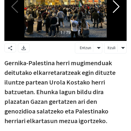
Entzun
Itzuli
Gernika-Palestina herri mugimenduak
deitutako elkarretaratzeak egin dituzte
iluntze partean Urola Kostako herri
batzuetan. Ehunka lagun bildu dira
plazatan Gazan gertatzen ari den
genozidioa salatzeko eta Palestinako
herriari elkartasun mezua igortzeko.