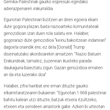
Gernika-Palestinak gaurko espresuki egindako
adierazpenaren irakurraldia.
Egunotan Palestinan bizitzen ari diren egoera ekarri
dute gogora plazan, baita nazioarteko komunitateak
genozidioan izan duen rola salatu ere. Halaber,
gogorarazi dute genozidioa "keinu bakoitzean indarrean"
dagoela oraindik ere, ez dela [Donald] Trump
diseinatutako akordioarekin amaitzen. "Nazio Batuen
Erakundeak, tamalez, zuzenean ikusteko parada
daukaguna baieztatu zigun: Gazan genozidioa ematen
ari da eta luzerako doa".
Halaber, zifra hainbat ere eman dituzte gaurko
elkarretaratzearen bukaeran. "Egunotan 1.968 palestinar
bahitu kalean utzi dituzte, batzuk etxera itzultzeko,
etxeen eta senideen arrastorik gabe. Azken bi urteotan