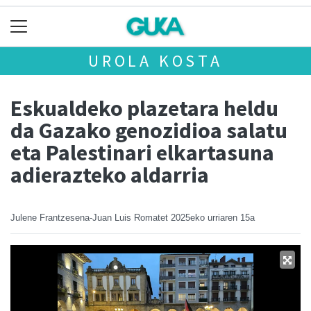
UROLA KOSTA
Eskualdeko plazetara heldu
da Gazako genozidioa salatu
eta Palestinari elkartasuna
adierazteko aldarria
Julene Frantzesena-Juan Luis Romatet
2025eko urriaren 15a