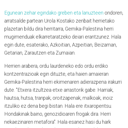
Egunean zehar egindako greben eta lanuzteen
ondoren,
arratsalde partean Urola Kostako zenbait herrietako
plazetan bildu dira herritarra, Gernika-Palestina herri
mugimenduak elkarretaratzeko deiari erantzunez. Hala
egin dute, esaterako, Azkoitian, Azpeitian, Beizaman,
Getarian, Zarautzen eta Zumaian.
Herrien arabera, ordu laurdeneko edo ordu erdiko
kontzentrazioak egin dituzte, eta haien amaieran
Gernika-Palestina herri ekimenaren adierazpena irakurri
dute. "Etxera itzultzea etxe arrastorik gabe. Harriak,
hautsa, hutsa, tranpak, oroitzapenak, malkoak, inoiz
itzuliko ez dena begi bistan. Hala ere itxaropentsu.
Hondakinak baino, genozidioaren frogak dira. Herri
nekaezinaren metafora". Hala esanez hasi du hark