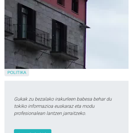
POLITIKA
Gukak zu bezalako irakurleen babesa behar du
tokiko informazioa euskaraz eta modu
profesionalean lantzen jarraitzeko.