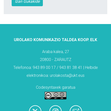
Izan Gukakide
UROLAKO KOMUNIKAZIO TALDEA KOOP. ELK
Araba kalea, 27
20800 - ZARAUTZ
Telefonoa: 943 89 00 17 / 943 81 38 41 | Helbide
elektronikoa: urolakosta@ukt.eus
Codesyntaxek garatua