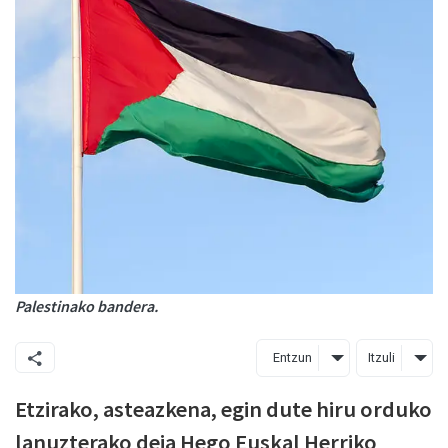
Palestinako bandera.
Entzun
Itzuli
Etzirako, asteazkena, egin dute hiru orduko
lanuzterako deia Hego Euskal Herriko