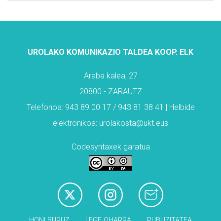
UROLAKO KOMUNIKAZIO TALDEA KOOP. ELK
Araba kalea, 27
20800 - ZARAUTZ
Telefonoa: 943 89 00 17 / 943 81 38 41 | Helbide
elektronikoa: urolakosta@ukt.eus
Codesyntaxek garatua
HONI BURUZ
LEGE OHARRA
PUBLIZITATEA