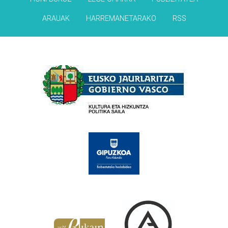
ARAUAK
HARREMANETARAKO
RSS
Babesleak