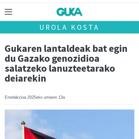
UROLA KOSTA
Gukaren lantaldeak bat egin
du Gazako genozidioa
salatzeko lanuzteetarako
deiarekin
Erredakzioa
2025eko urriaren 13a