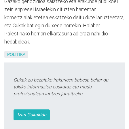
Gazako genozidioa salatzeko eta erakunde publikoei
zein enpresei Israelekin dituzten harreman
komertzialak etetea eskatzeko deitu dute lanuzteetara,
eta Gukak bat egin du xede horrekin. Halaber,
Palestinako herriari elkartasuna adierazi nahi dio
hedabideak.
POLITIKA
Gukak zu bezalako irakurleen babesa behar du
tokiko informazioa euskaraz eta modu
profesionalean lantzen jarraitzeko.
Izan Gukakide