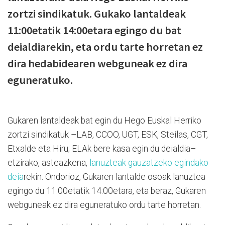
zortzi sindikatuk. Gukako lantaldeak
11:00etatik 14:00etara egingo du bat
deialdiarekin, eta ordu tarte horretan ez
dira hedabidearen webguneak ez dira
eguneratuko.
Gukaren lantaldeak bat egin du Hego Euskal Herriko
zortzi sindikatuk –LAB, CCOO, UGT, ESK, Steilas, CGT,
Etxalde eta Hiru; ELAk bere kasa egin du deialdia–
etzirako, asteazkena,
lanuzteak gauzatzeko egindako
deia
rekin. Ondorioz, Gukaren lantalde osoak lanuztea
egingo du 11:00etatik 14:00etara, eta beraz, Gukaren
webguneak ez dira eguneratuko ordu tarte horretan.