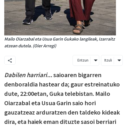
Mailo Oiarzabal eta Usua Garin Gukako langileak, Izarraitz
atzean dutela. (Oier Arregi)
Entzun
Itzuli
Dabilen harriari...
saioaren bigarren
denboraldia hastear da; gaur estreinatuko
dute, 22:00etan, Guka telebistan. Mailo
Oiarzabal eta Usua Garin saio hori
gauzatzeaz arduratzen den taldeko kideak
dira, eta haiek eman dituzte sasoi berriari