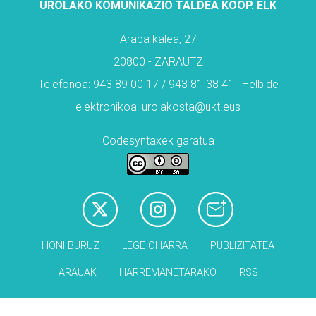
UROLAKO KOMUNIKAZIO TALDEA KOOP. ELK
Araba kalea, 27
20800 - ZARAUTZ
Telefonoa: 943 89 00 17 / 943 81 38 41 | Helbide
elektronikoa: urolakosta@ukt.eus
Codesyntaxek garatua
HONI BURUZ
LEGE OHARRA
PUBLIZITATEA
ARAUAK
HARREMANETARAKO
RSS