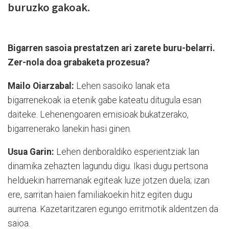
buruzko gakoak.
Bigarren sasoia prestatzen ari zarete buru-belarri.
Zer-nola doa grabaketa prozesua?
Mailo Oiarzabal:
Lehen sasoiko lanak eta
bigarrenekoak ia etenik gabe kateatu ditugula esan
daiteke. Lehenengoaren emisioak bukatzerako,
bigarrenerako lanekin hasi ginen.
Usua Garin:
Lehen denboraldiko esperientziak lan
dinamika zehazten lagundu digu. Ikasi dugu pertsona
helduekin harremanak egiteak luze jotzen duela; izan
ere, sarritan haien familiakoekin hitz egiten dugu
aurrena. Kazetaritzaren egungo erritmotik aldentzen da
saioa.