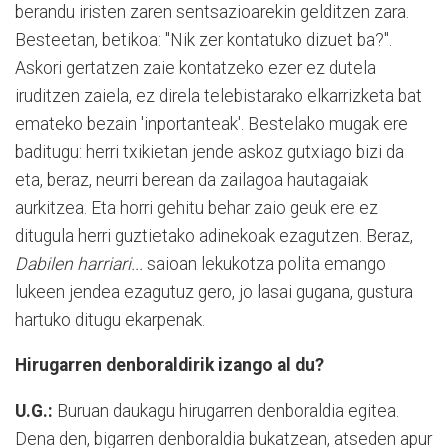
berandu iristen zaren sentsazioarekin gelditzen zara.
Besteetan, betikoa: "Nik zer kontatuko dizuet ba?".
Askori gertatzen zaie kontatzeko ezer ez dutela
iruditzen zaiela, ez direla telebistarako elkarrizketa bat
emateko bezain 'inportanteak'. Bestelako mugak ere
baditugu: herri txikietan jende askoz gutxiago bizi da
eta, beraz, neurri berean da zailagoa hautagaiak
aurkitzea. Eta horri gehitu behar zaio geuk ere ez
ditugula herri guztietako adinekoak ezagutzen. Beraz,
Dabilen harriari...
saioan lekukotza polita emango
lukeen jendea ezagutuz gero, jo lasai gugana, gustura
hartuko ditugu ekarpenak.
Hirugarren denboraldirik izango al du?
U.G.:
Buruan daukagu hirugarren denboraldia egitea.
Dena den, bigarren denboraldia bukatzean, atseden apur