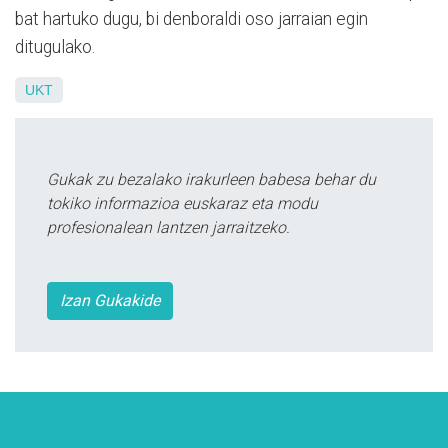
bat hartuko dugu, bi denboraldi oso jarraian egin
ditugulako.
UKT
Gukak zu bezalako irakurleen babesa behar du
tokiko informazioa euskaraz eta modu
profesionalean lantzen jarraitzeko.
Izan Gukakide