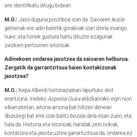
ere identifikatu ditugu bidean.
M.O.:
Jaso duguna positiboa izan da. Saioaren ikusle
gehienak ere adin batetik gorakoak izan direla esango
nuke, eta horiek gustura hartu dituzte ezagunak
zaizkien pertsonen istorioak.
Adinekoen ondarea jasotzea da saioaren helburua.
Zergatik da garrantzitsua haien kontakizunak
jasotzea?
M.O.:
Kepa Alberdi historiazaleari lapurtuko diot
erantzuna. Iraileko
Azpeitia Guka
aldizkarirako egin nion
elkarrizketan, aitona-amona bat hiltzen denean
liburutegi bat erre izan balitz bezala dela esan zuen, eta
hala da. Historia eta istorioak, handiak zein txikiak,
kontatzea eta jasota uztea garrantzitsua da, ondarea ez