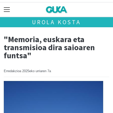
UROLA KOSTA
"Memoria, euskara eta
transmisioa dira saioaren
funtsa"
Erredakzioa
2025eko urriaren 7a