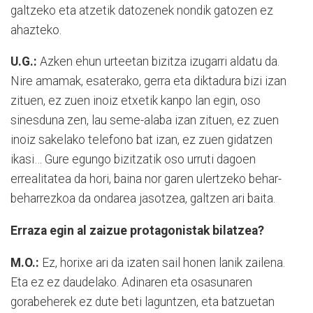
galtzeko eta atzetik datozenek nondik gatozen ez
ahazteko.
U.G.:
Azken ehun urteetan bizitza izugarri aldatu da.
Nire amamak, esaterako, gerra eta diktadura bizi izan
zituen, ez zuen inoiz etxetik kanpo lan egin, oso
sinesduna zen, lau seme-alaba izan zituen, ez zuen
inoiz sakelako telefono bat izan, ez zuen gidatzen
ikasi… Gure egungo bizitzatik oso urruti dagoen
errealitatea da hori, baina nor garen ulertzeko behar-
beharrezkoa da ondarea jasotzea, galtzen ari baita.
Erraza egin al zaizue protagonistak bilatzea?
M.O.:
Ez, horixe ari da izaten sail honen lanik zailena.
Eta ez ez daudelako. Adinaren eta osasunaren
gorabeherek ez dute beti laguntzen, eta batzuetan