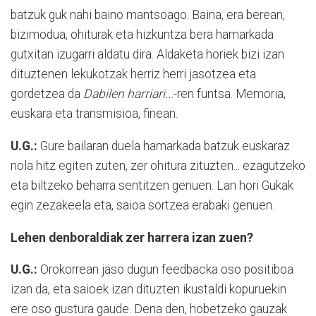
batzuk guk nahi baino mantsoago. Baina, era berean,
bizimodua, ohiturak eta hizkuntza bera hamarkada
gutxitan izugarri aldatu dira. Aldaketa horiek bizi izan
dituztenen lekukotzak herriz herri jasotzea eta
gordetzea da
Dabilen harriari...
-ren funtsa. Memoria,
euskara eta transmisioa, finean.
U.G.:
Gure bailaran duela hamarkada batzuk euskaraz
nola hitz egiten zuten, zer ohitura zituzten... ezagutzeko
eta biltzeko beharra sentitzen genuen. Lan hori Gukak
egin zezakeela eta, saioa sortzea erabaki genuen.
Lehen denboraldiak zer harrera izan zuen?
U.G.:
Orokorrean jaso dugun feedbacka oso positiboa
izan da, eta saioek izan dituzten ikustaldi kopuruekin
ere oso gustura gaude. Dena den, hobetzeko gauzak