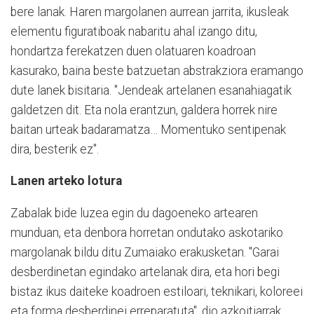
bere lanak. Haren margolanen aurrean jarrita, ikusleak
elementu figuratiboak nabaritu ahal izango ditu,
hondartza ferekatzen duen olatuaren koadroan
kasurako, baina beste batzuetan abstrakziora eramango
dute lanek bisitaria. "Jendeak artelanen esanahiagatik
galdetzen dit. Eta nola erantzun, galdera horrek nire
baitan urteak badaramatza… Momentuko sentipenak
dira, besterik ez".
Lanen arteko lotura
Zabalak bide luzea egin du dagoeneko artearen
munduan, eta denbora horretan ondutako askotariko
margolanak bildu ditu Zumaiako erakusketan. "Garai
desberdinetan egindako artelanak dira, eta hori begi
bistaz ikus daiteke koadroen estiloari, teknikari, koloreei
eta forma desberdinei erreparatuta", dio azkoitiarrak.