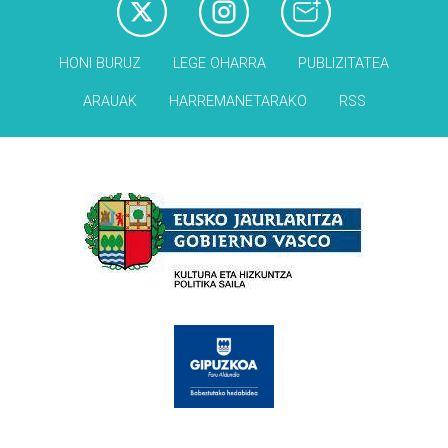
HONI BURUZ
LEGE OHARRA
PUBLIZITATEA
ARAUAK
HARREMANETARAKO
RSS
Babesleak