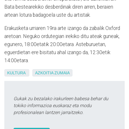
Bata bestearekiko desberdinak diren arren, beraien
artean lotura badagoela uste du artistak.
Erakusketa urriaren 19ra arte izango da zabalik Oxford
aretoan. Neguko ordutegian irekiko ditu ateak guneak,
egunero, 18:00etatik 20:00etara. Asteburuetan,
eguerdietan ere bisitatu ahal izango da, 12:30etik
14:00etara.
KULTURA
AZKOITIA
ZUMAIA
Gukak zu bezalako irakurleen babesa behar du
tokiko informazioa euskaraz eta modu
profesionalean lantzen jarraitzeko.