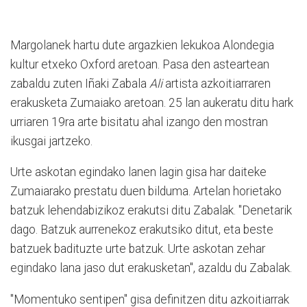
M
argolanek hartu dute argazkien lekukoa Alondegia
kultur etxeko Oxford aretoan. Pasa den asteartean
zabaldu zuten Iñaki Zabala
Ali
artista azkoitiarraren
erakusketa Zumaiako aretoan. 25 lan aukeratu ditu hark
urriaren 19ra arte bisitatu ahal izango den mostran
ikusgai jartzeko.
Urte askotan egindako lanen lagin gisa har daiteke
Zumaiarako prestatu duen bilduma. Artelan horietako
batzuk lehendabizikoz erakutsi ditu Zabalak. "Denetarik
dago. Batzuk aurrenekoz erakutsiko ditut, eta beste
batzuek badituzte urte batzuk. Urte askotan zehar
egindako lana jaso dut erakusketan", azaldu du Zabalak.
"Momentuko sentipen" gisa definitzen ditu azkoitiarrak