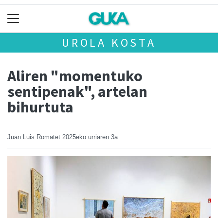
UROLA KOSTA
Aliren "momentuko
sentipenak", artelan
bihurtuta
Juan Luis Romatet
2025eko urriaren 3a