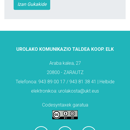
Izan Gukakide
UROLAKO KOMUNIKAZIO TALDEA KOOP. ELK
Araba kalea, 27
20800 - ZARAUTZ
Telefonoa: 943 89 00 17 / 943 81 38 41 | Helbide
elektronikoa: urolakosta@ukt.eus
Codesyntaxek garatua