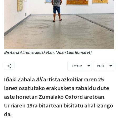
Bisitaria Aliren erakusketan. (Juan Luis Romatet)
Entzun
Itzuli
Iñaki Zabala
Ali
artista azkoitiarraren 25
lanez osatutako erakusketa zabaldu dute
aste honetan Zumaiako Oxford aretoan.
Urriaren 19ra bitartean bisitatu ahal izango
da.