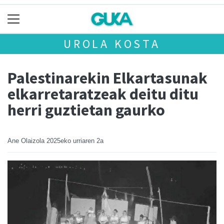
UROLA KOSTA
Palestinarekin Elkartasunak
elkarretaratzeak deitu ditu
herri guztietan gaurko
Ane Olaizola
2025eko urriaren 2a