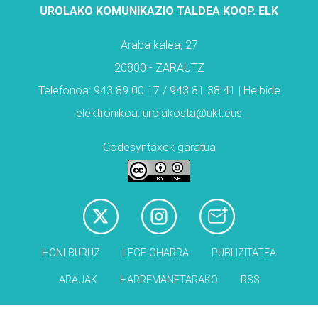
UROLAKO KOMUNIKAZIO TALDEA KOOP. ELK
Araba kalea, 27
20800 - ZARAUTZ
Telefonoa: 943 89 00 17 / 943 81 38 41 | Helbide
elektronikoa: urolakosta@ukt.eus
Codesyntaxek garatua
HONI BURUZ
LEGE OHARRA
PUBLIZITATEA
ARAUAK
HARREMANETARAKO
RSS