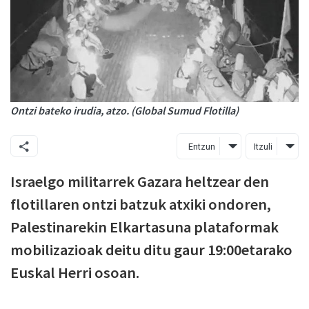
Ontzi bateko irudia, atzo. (Global Sumud Flotilla)
Entzun
Itzuli
Israelgo militarrek Gazara heltzear den
flotillaren ontzi batzuk atxiki ondoren,
Palestinarekin Elkartasuna plataformak
mobilizazioak deitu ditu gaur 19:00etarako
Euskal Herri osoan.