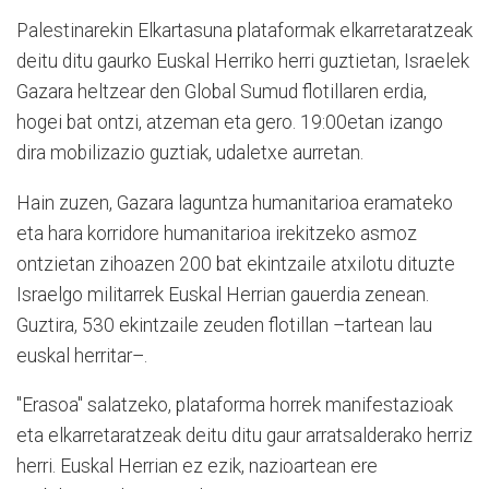
Palestinarekin Elkartasuna plataformak elkarretaratzeak
deitu ditu gaurko Euskal Herriko herri guztietan, Israelek
Gazara heltzear den Global Sumud flotillaren erdia,
hogei bat ontzi, atzeman eta gero. 19:00etan izango
dira mobilizazio guztiak, udaletxe aurretan.
Hain zuzen, Gazara laguntza humanitarioa eramateko
eta hara korridore humanitarioa irekitzeko asmoz
ontzietan zihoazen 200 bat ekintzaile atxilotu dituzte
Israelgo militarrek Euskal Herrian gauerdia zenean.
Guztira, 530 ekintzaile zeuden flotillan –tartean lau
euskal herritar–.
"Erasoa" salatzeko, plataforma horrek manifestazioak
eta elkarretaratzeak deitu ditu gaur arratsalderako herriz
herri. Euskal Herrian ez ezik, nazioartean ere