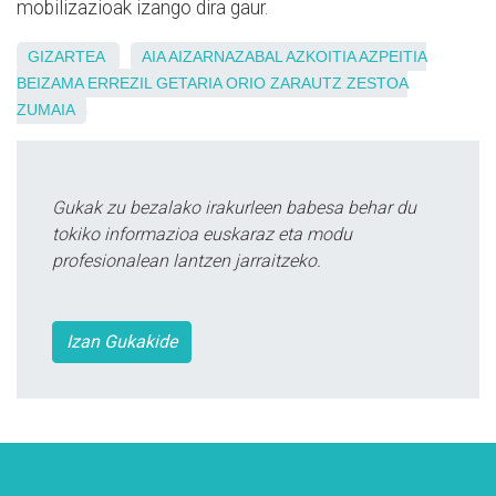
mobilizazioak izango dira gaur.
GIZARTEA
AIA
AIZARNAZABAL
AZKOITIA
AZPEITIA
BEIZAMA
ERREZIL
GETARIA
ORIO
ZARAUTZ
ZESTOA
ZUMAIA
Gukak zu bezalako irakurleen babesa behar du
tokiko informazioa euskaraz eta modu
profesionalean lantzen jarraitzeko.
Izan Gukakide