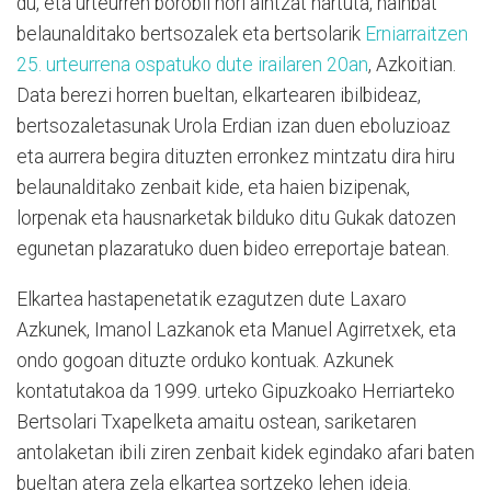
du, eta urteurren borobil hori aintzat hartuta, hainbat
belaunalditako bertsozalek eta bertsolarik
Erniarraitzen
25. urteurrena ospatuko dute irailaren 20an
, Azkoitian.
Data berezi horren bueltan, elkartearen ibilbideaz,
bertsozaletasunak Urola Erdian izan duen eboluzioaz
eta aurrera begira dituzten erronkez mintzatu dira hiru
belaunalditako zenbait kide, eta haien bizipenak,
lorpenak eta hausnarketak bilduko ditu Gukak datozen
egunetan plazaratuko duen bideo erreportaje batean.
Elkartea hastapenetatik ezagutzen dute Laxaro
Azkunek, Imanol Lazkanok eta Manuel Agirretxek, eta
ondo gogoan dituzte orduko kontuak. Azkunek
kontatutakoa da 1999. urteko Gipuzkoako Herriarteko
Bertsolari Txapelketa amaitu ostean, sariketaren
antolaketan ibili ziren zenbait kidek egindako afari baten
bueltan atera zela elkartea sortzeko lehen ideia.