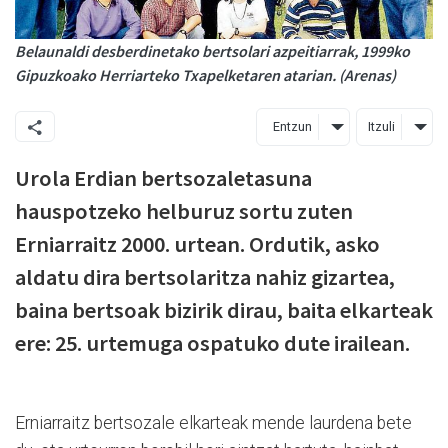
Belaunaldi desberdinetako bertsolari azpeitiarrak, 1999ko
Gipuzkoako Herriarteko Txapelketaren atarian. (Arenas)
Entzun
Itzuli
Urola Erdian bertsozaletasuna
hauspotzeko helburuz sortu zuten
Erniarraitz 2000. urtean. Ordutik, asko
aldatu dira bertsolaritza nahiz gizartea,
baina bertsoak bizirik dirau, baita elkarteak
ere: 25. urtemuga ospatuko dute irailean.
Erniarraitz bertsozale elkarteak mende laurdena bete