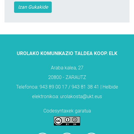
Izan Gukakide
UROLAKO KOMUNIKAZIO TALDEA KOOP. ELK
Araba kalea, 27
20800 - ZARAUTZ
Telefonoa: 943 89 00 17 / 943 81 38 41 | Helbide
elektronikoa: urolakosta@ukt.eus
Codesyntaxek garatua