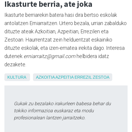
Ikasturte berria, ate joka
Ikasturte berriarekin batera hasi dira bertso eskolak
antolatzen Erniarraitzen. Urtero bezala, urrian zabalduko
dituzte ateak Azkoitian, Azpeitian, Errezilen eta
Zestoan. Haurrentzat zein helduentzat eskainiko
dituzte eskolak, eta izen-ematea irekita dago. Interesa
dutenek
erniarraitz@gmail.com
helbidera idatz
dezakete.
KULTURA
AZKOITIA
AZPEITIA
ERREZIL
ZESTOA
Gukak zu bezalako irakurleen babesa behar du
tokiko informazioa euskaraz eta modu
profesionalean lantzen jarraitzeko.