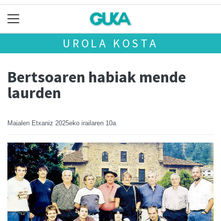
UROLA KOSTA
Bertsoaren habiak mende
laurden
Maialen Etxaniz
2025eko irailaren 10a