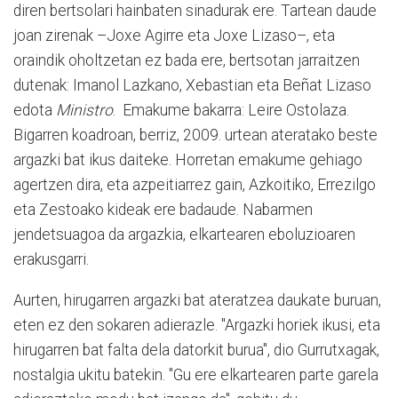
diren bertsolari hainbaten sinadurak ere. Tartean daude
joan zirenak –Joxe Agirre eta Joxe Lizaso–, eta
oraindik oholtzetan ez bada ere, bertsotan jarraitzen
dutenak: Imanol Lazkano, Xebastian eta Beñat Lizaso
edota
Ministro
. Emakume bakarra: Leire Ostolaza.
Bigarren koadroan, berriz, 2009. urtean ateratako beste
argazki bat ikus daiteke. Horretan emakume gehiago
agertzen dira, eta azpeitiarrez gain, Azkoitiko, Errezilgo
eta Zestoako kideak ere badaude. Nabarmen
jendetsuagoa da argazkia, elkartearen eboluzioaren
erakusgarri.
Aurten, hirugarren argazki bat ateratzea daukate buruan,
eten ez den sokaren adierazle. "Argazki horiek ikusi, eta
hirugarren bat falta dela datorkit burua", dio Gurrutxagak,
nostalgia ukitu batekin. "Gu ere elkartearen parte garela