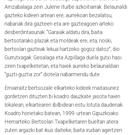
Arrizabalaga zein Julene Iturbe azkoitiarrak. Belaunaldi
gazteko kideen artean ere, aurrekoan bezalatsu,
nabariak dira gazteen eta are gazteagoen arteko
desberdintasunak. "Garaiak aldatu dira, baita
bertsotarako plazak eta moldeak ere, eta, noski,
bertsolari gazteak lekua hartzeko gogoz datoz", dio
Gurrutxagak. Gesalaga eta Azpillaga duela gutxi hasi
ziren txapelketetan, eta haiek aurreko belaunaldiari
"guzti-guztia zor" diotela nabarmendu dute.
Erniarraitz bertsozale elkarteko kideek maitasunez
gordetzen dituzten bi koadro dauzkate jasota haien
lokalean, elkartearen ibilbideari estu lotuta daudenak.
Koadro horietako batean, 1999. urtean Gipuzkoako
Herriarteko Bertsolari Txapelketaren bueltan atera
zuten argazki bat ikus daiteke, baita irudian agertzen