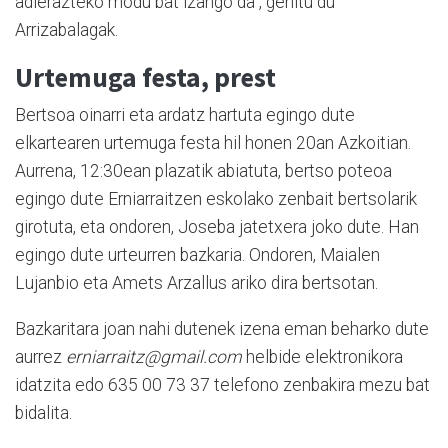
adierazteko modu bat izango da", gehitu du
Arrizabalagak.
Urtemuga festa, prest
Bertsoa oinarri eta ardatz hartuta egingo dute
elkartearen urtemuga festa hil honen 20an Azkoitian.
Aurrena, 12:30ean plazatik abiatuta, bertso poteoa
egingo dute Erniarraitzen eskolako zenbait bertsolarik
girotuta, eta ondoren, Joseba jatetxera joko dute. Han
egingo dute urteurren bazkaria. Ondoren, Maialen
Lujanbio eta Amets Arzallus ariko dira bertsotan.
Bazkaritara joan nahi dutenek izena eman beharko dute
aurrez
erniarraitz@gmail.com
helbide elektronikora
idatzita edo 635 00 73 37 telefono zenbakira mezu bat
bidalita.