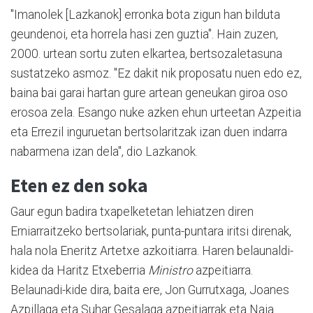
"Imanolek [Lazkanok] erronka bota zigun han bilduta
geundenoi, eta horrela hasi zen guztia". Hain zuzen,
2000. urtean sortu zuten elkartea, bertsozaletasuna
sustatzeko asmoz. "Ez dakit nik proposatu nuen edo ez,
baina bai garai hartan gure artean geneukan giroa oso
erosoa zela. Esango nuke azken ehun urteetan Azpeitia
eta Errezil inguruetan bertsolaritzak izan duen indarra
nabarmena izan dela", dio Lazkanok.
Eten ez den soka
Gaur egun badira txapelketetan lehiatzen diren
Erniarraitzeko bertsolariak, punta-puntara iritsi direnak,
hala nola Eneritz Artetxe azkoitiarra. Haren belaunaldi-
kidea da Haritz Etxeberria
Ministro
azpeitiarra.
Belaunadi-kide dira, baita ere, Jon Gurrutxaga, Joanes
Azpillaga eta Suhar Gesalaga azpeitiarrak eta Naia