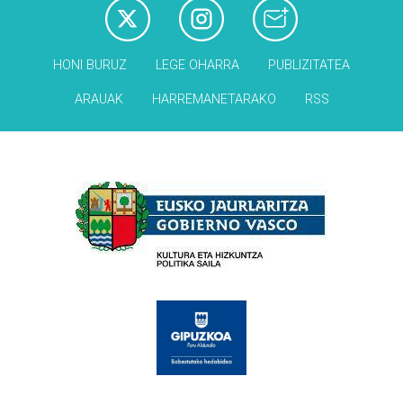
HONI BURUZ
LEGE OHARRA
PUBLIZITATEA
ARAUAK
HARREMANETARAKO
RSS
Babesleak