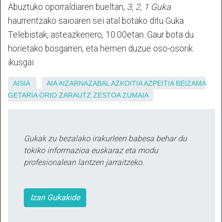
Abuztuko oporraldiaren bueltan,
3, 2, 1 Guka
haurrentzako saioaren sei atal botako ditu Guka
Telebistak, asteazkenero, 10:00etan. Gaur bota du
horietako bosgarren, eta hemen duzue oso-osorik
ikusgai.
AISIA
AIA
AIZARNAZABAL
AZKOITIA
AZPEITIA
BEIZAMA
GETARIA
ORIO
ZARAUTZ
ZESTOA
ZUMAIA
Gukak zu bezalako irakurleen babesa behar du
tokiko informazioa euskaraz eta modu
profesionalean lantzen jarraitzeko.
Izan Gukakide