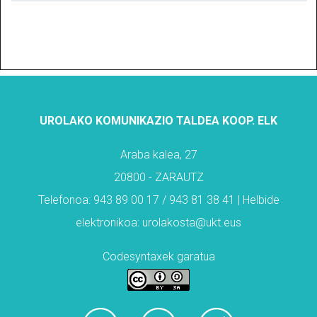
UROLAKO KOMUNIKAZIO TALDEA KOOP. ELK
Araba kalea, 27
20800 - ZARAUTZ
Telefonoa: 943 89 00 17 / 943 81 38 41 | Helbide
elektronikoa: urolakosta@ukt.eus
Codesyntaxek garatua