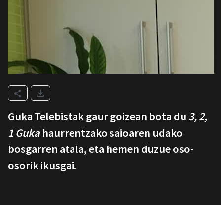
Guka Telebistak gaur goizean bota du
3, 2,
1 Guka
haurrentzako saioaren udako
bosgarren atala, eta hemen duzue oso-
osorik ikusgai.