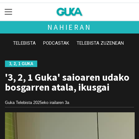
NAHIERAN
TELEBISTA
PODCASTAK
TELEBISTA ZUZENEAN
3, 2, 1 GUKA
'3, 2, 1 Guka' saioaren udako
bosgarren atala, ikusgai
Guka Telebista
2025eko irailaren 3a