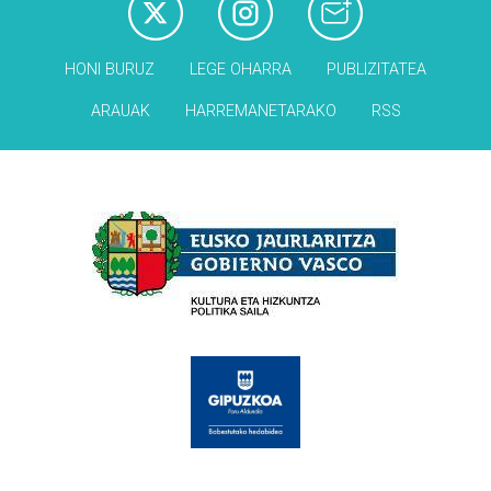
HONI BURUZ
LEGE OHARRA
PUBLIZITATEA
ARAUAK
HARREMANETARAKO
RSS
Babesleak