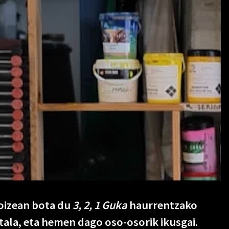
oizean bota du
3, 2, 1 Guka
haurrentzako
tala, eta hemen dago oso-osorik ikusgai.