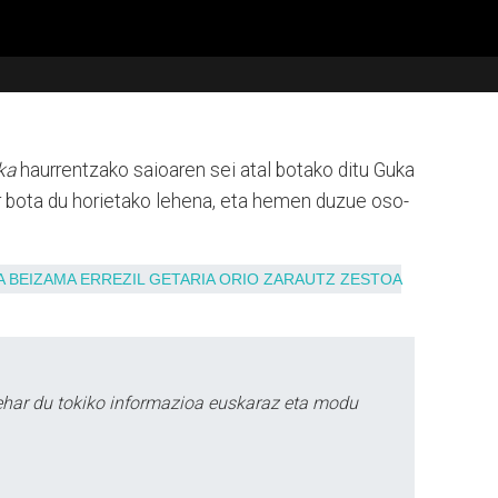
uka
haurrentzako saioaren sei atal botako ditu Guka
r bota du horietako lehena, eta hemen duzue oso-
A
BEIZAMA
ERREZIL
GETARIA
ORIO
ZARAUTZ
ZESTOA
ehar du tokiko informazioa euskaraz eta modu