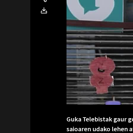
Guka Telebistak gaur g
saioaren udako lehen a