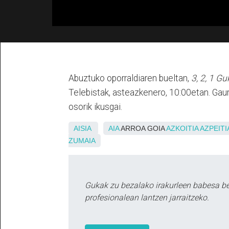
Abuztuko oporraldiaren bueltan,
3, 2, 1 G
Telebistak, asteazkenero, 10:00etan. Gau
osorik ikusgai.
AISIA
AIA
ARROA GOIA
AZKOITIA
AZPEITI
ZUMAIA
Gukak zu bezalako irakurleen babesa b
profesionalean lantzen jarraitzeko.