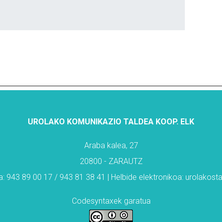
UROLAKO KOMUNIKAZIO TALDEA KOOP. ELK
Araba kalea, 27
20800 - ZARAUTZ
: 943 89 00 17 / 943 81 38 41 | Helbide elektronikoa: urolakos
Codesyntaxek garatua