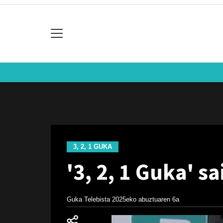
3, 2, 1 GUKA
'3, 2, 1 Guka' s
Guka Telebista
2025eko abuztuaren 6a