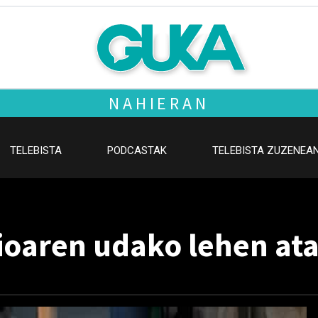
NAHIERAN
TELEBISTA
PODCASTAK
TELEBISTA ZUZENEA
aioaren udako lehen ata