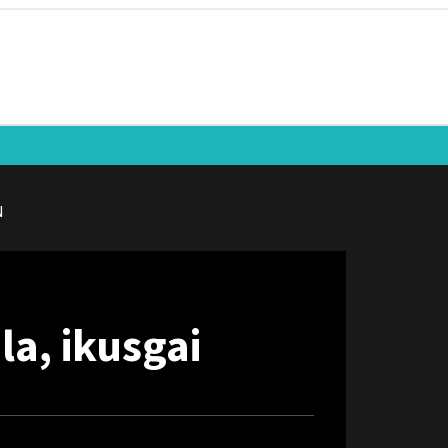
N
la, ikusgai