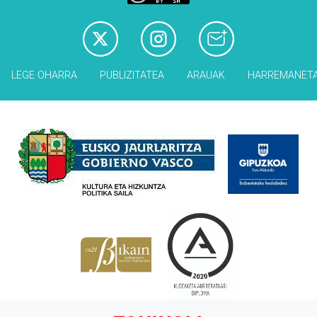
LEGE OHARRA
PUBLIZITATEA
ARAUAK
HARREMANET
Babesleak