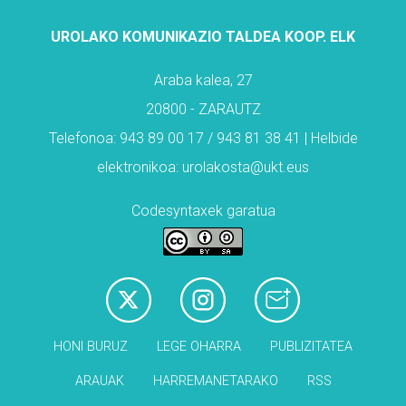
UROLAKO KOMUNIKAZIO TALDEA KOOP. ELK
Araba kalea, 27
20800 - ZARAUTZ
Telefonoa: 943 89 00 17 / 943 81 38 41 | Helbide
elektronikoa: urolakosta@ukt.eus
Codesyntaxek garatua
HONI BURUZ
LEGE OHARRA
PUBLIZITATEA
ARAUAK
HARREMANETARAKO
RSS