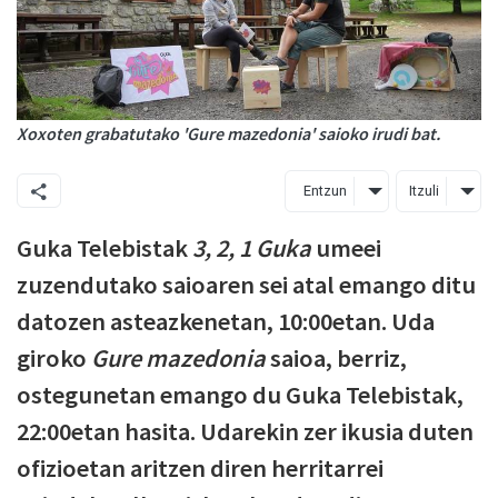
Xoxoten grabatutako 'Gure mazedonia' saioko irudi bat.
Entzun
Itzuli
Guka Telebistak
3, 2, 1 Guka
umeei
zuzendutako saioaren sei atal emango ditu
datozen asteazkenetan, 10:00etan. Uda
giroko
Gure mazedonia
saioa, berriz,
ostegunetan emango du Guka Telebistak,
22:00etan hasita. Udarekin zer ikusia duten
ofizioetan aritzen diren herritarrei