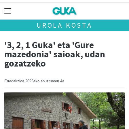
UROLA KOSTA
'3, 2, 1 Guka' eta 'Gure
mazedonia' saioak, udan
gozatzeko
Erredakzioa
2025eko abuztuaren 4a