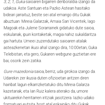
3, 2, 1, Guka
saioaren bigarren denboraldia izango da
udakoa. Aste Santuan eta Pazko Astean hasitako
bideari jarraituz, beste sei atal emango ditu Gukak
abuztuan. Mireia Galarzak, Amaia San Vicentek, Iago
Magoak eta Julene Sorarrainek gidatuko dute saioa,
eskulanak, ipuin kontaketak, magia nahiz sukaldaritza
gai hartuta. Umeei zuzendutako saioaren atalak
asteazkenetan ikusi ahal izango dira, 10:00etan, Guka
Telebistan, eta gero, Gukaren webgune guztietan ere
bai, osorik zein zatika.
Gure mazedonia
saioa, berriz, uda girokoa izango da.
Udarekin zer ikusia duten ofizioetan aritzen diren
hainbat lagun elkarrizketatuko ditu Mireia Galarza
kazetariak, eta Ian Ruiz kalera aterako da, umore
ukituarekin herritarren iritziak jasotzera. Iazko udako
formatuari eutsita, bost atal eskainiko ditu Gukak