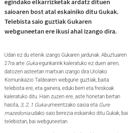
egindako elkarrizketak ardatz dituen
saioaren bost atal eskainiko ditu Gukak.
Telebista saio guztiak Gukaren
webguneetan ere ikusi ahal izango dira.
Udan ez du etenik izango Gukaren jardunak. Abuztuaren
27ra arte
Guka
egunkaririk kaleratuko ez duen arren,
datozen asteetan martxan izango dira Urolako
Komunikazio Taldearen webgune guztiak, baita
telebista ere, eta gainera, eduki berri eta freskoak
kaleratuko ditu. Hain zuzen ere, aste honetan bertan
hasita,
3, 2, 1 Guka
umeentzako saioa eta
Gure
mazedonia
udako saio berezia eskainiko ditu Gukak, bai
telebistan, bai webguneetan.