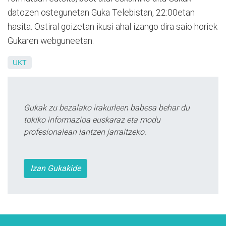
datozen ostegunetan Guka Telebistan, 22:00etan
hasita. Ostiral goizetan ikusi ahal izango dira saio horiek
Gukaren webguneetan.
UKT
Gukak zu bezalako irakurleen babesa behar du
tokiko informazioa euskaraz eta modu
profesionalean lantzen jarraitzeko.
Izan Gukakide