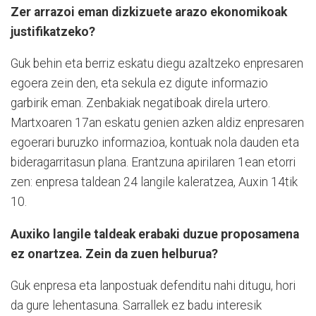
Zer arrazoi eman dizkizuete arazo ekonomikoak
justifikatzeko?
Guk behin eta berriz eskatu diegu azaltzeko enpresaren
egoera zein den, eta sekula ez digute informazio
garbirik eman. Zenbakiak negatiboak direla urtero.
Martxoaren 17an eskatu genien azken aldiz enpresaren
egoerari buruzko informazioa, kontuak nola dauden eta
bideragarritasun plana. Erantzuna apirilaren 1ean etorri
zen: enpresa taldean 24 langile kaleratzea, Auxin 14tik
10.
Auxiko langile taldeak erabaki duzue proposamena
ez onartzea. Zein da zuen helburua?
Guk enpresa eta lanpostuak defenditu nahi ditugu, hori
da gure lehentasuna. Sarrallek ez badu interesik