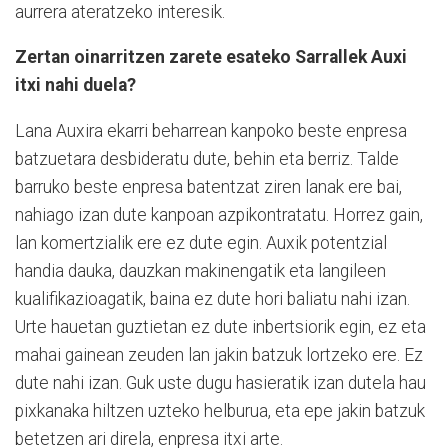
aurrera ateratzeko interesik.
Zertan oinarritzen zarete esateko Sarrallek Auxi
itxi nahi duela?
Lana Auxira ekarri beharrean kanpoko beste enpresa
batzuetara desbideratu dute, behin eta berriz. Talde
barruko beste enpresa batentzat ziren lanak ere bai,
nahiago izan dute kanpoan azpikontratatu. Horrez gain,
lan komertzialik ere ez dute egin. Auxik potentzial
handia dauka, dauzkan makinengatik eta langileen
kualifikazioagatik, baina ez dute hori baliatu nahi izan.
Urte hauetan guztietan ez dute inbertsiorik egin, ez eta
mahai gainean zeuden lan jakin batzuk lortzeko ere. Ez
dute nahi izan. Guk uste dugu hasieratik izan dutela hau
pixkanaka hiltzen uzteko helburua, eta epe jakin batzuk
betetzen ari direla, enpresa itxi arte.