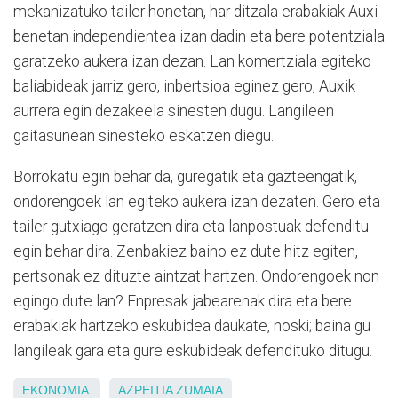
mekanizatuko tailer honetan, har ditzala erabakiak Auxi
benetan independientea izan dadin eta bere potentziala
garatzeko aukera izan dezan. Lan komertziala egiteko
baliabideak jarriz gero, inbertsioa eginez gero, Auxik
aurrera egin dezakeela sinesten dugu. Langileen
gaitasunean sinesteko eskatzen diegu.
Borrokatu egin behar da, guregatik eta gazteengatik,
ondorengoek lan egiteko aukera izan dezaten. Gero eta
tailer gutxiago geratzen dira eta lanpostuak defenditu
egin behar dira. Zenbakiez baino ez dute hitz egiten,
pertsonak ez dituzte aintzat hartzen. Ondorengoek non
egingo dute lan? Enpresak jabearenak dira eta bere
erabakiak hartzeko eskubidea daukate, noski; baina gu
langileak gara eta gure eskubideak defendituko ditugu.
EKONOMIA
AZPEITIA
ZUMAIA