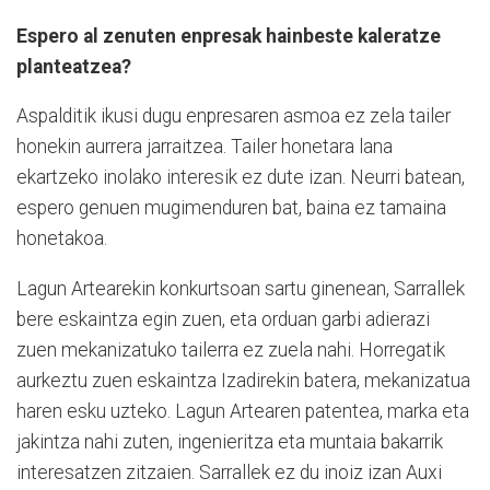
Espero al zenuten enpresak hainbeste kaleratze
planteatzea?
Aspalditik ikusi dugu enpresaren asmoa ez zela tailer
honekin aurrera jarraitzea. Tailer honetara lana
ekartzeko inolako interesik ez dute izan. Neurri batean,
espero genuen mugimenduren bat, baina ez tamaina
honetakoa.
Lagun Artearekin konkurtsoan sartu ginenean, Sarrallek
bere eskaintza egin zuen, eta orduan garbi adierazi
zuen mekanizatuko tailerra ez zuela nahi. Horregatik
aurkeztu zuen eskaintza Izadirekin batera, mekanizatua
haren esku uzteko. Lagun Artearen patentea, marka eta
jakintza nahi zuten, ingenieritza eta muntaia bakarrik
interesatzen zitzaien. Sarrallek ez du inoiz izan Auxi