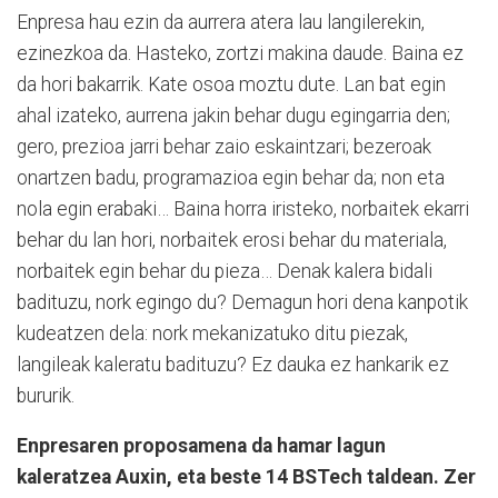
Enpresa hau ezin da aurrera atera lau langilerekin,
ezinezkoa da. Hasteko, zortzi makina daude. Baina ez
da hori bakarrik. Kate osoa moztu dute. Lan bat egin
ahal izateko, aurrena jakin behar dugu egingarria den;
gero, prezioa jarri behar zaio eskaintzari; bezeroak
onartzen badu, programazioa egin behar da; non eta
nola egin erabaki… Baina horra iristeko, norbaitek ekarri
behar du lan hori, norbaitek erosi behar du materiala,
norbaitek egin behar du pieza… Denak kalera bidali
badituzu, nork egingo du? Demagun hori dena kanpotik
kudeatzen dela: nork mekanizatuko ditu piezak,
langileak kaleratu badituzu? Ez dauka ez hankarik ez
bururik.
Enpresaren proposamena da hamar lagun
kaleratzea Auxin, eta beste 14 BSTech taldean. Zer