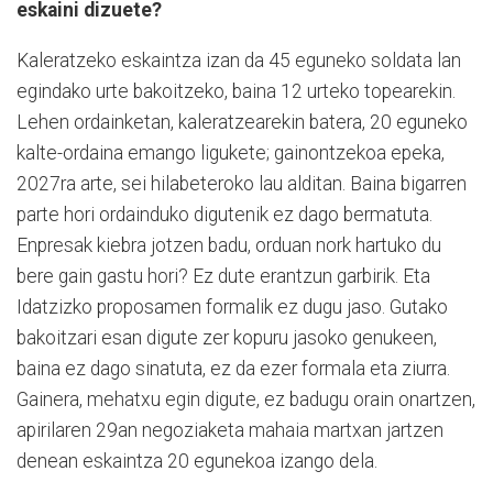
eskaini dizuete?
Kaleratzeko eskaintza izan da 45 eguneko soldata lan
egindako urte bakoitzeko, baina 12 urteko topearekin.
Lehen ordainketan, kaleratzearekin batera, 20 eguneko
kalte-ordaina emango ligukete; gainontzekoa epeka,
2027ra arte, sei hilabeteroko lau alditan. Baina bigarren
parte hori ordainduko digutenik ez dago bermatuta.
Enpresak kiebra jotzen badu, orduan nork hartuko du
bere gain gastu hori? Ez dute erantzun garbirik. Eta
Idatzizko proposamen formalik ez dugu jaso. Gutako
bakoitzari esan digute zer kopuru jasoko genukeen,
baina ez dago sinatuta, ez da ezer formala eta ziurra.
Gainera, mehatxu egin digute, ez badugu orain onartzen,
apirilaren 29an negoziaketa mahaia martxan jartzen
denean eskaintza 20 egunekoa izango dela.