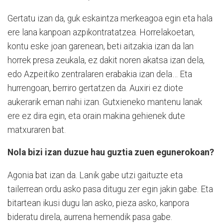
Gertatu izan da, guk eskaintza merkeagoa egin eta hala
ere lana kanpoan azpikontratatzea. Horrelakoetan,
kontu eske joan garenean, beti aitzakia izan da lan
horrek presa zeukala, ez dakit noren akatsa izan dela,
edo Azpeitiko zentralaren erabakia izan dela… Eta
hurrengoan, berriro gertatzen da. Auxiri ez diote
aukerarik eman nahi izan. Gutxieneko mantenu lanak
ere ez dira egin, eta orain makina gehienek dute
matxuraren bat.
Nola bizi izan duzue hau guztia zuen egunerokoan?
Agonia bat izan da. Lanik gabe utzi gaituzte eta
tailerrean ordu asko pasa ditugu zer egin jakin gabe. Eta
bitartean ikusi dugu lan asko, pieza asko, kanpora
bideratu direla, aurrena hemendik pasa gabe.