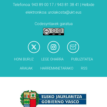
Telefonoa: 943 89 00 17 / 943 81 38 41 | Helbide
elektronikoa: urolakosta@ukt.eus
Codesyntaxek garatua
HONI BURUZ
LEGE OHARRA
PUBLIZITATEA
ARAUAK
HARREMANETARAKO
RSS
Babesleak