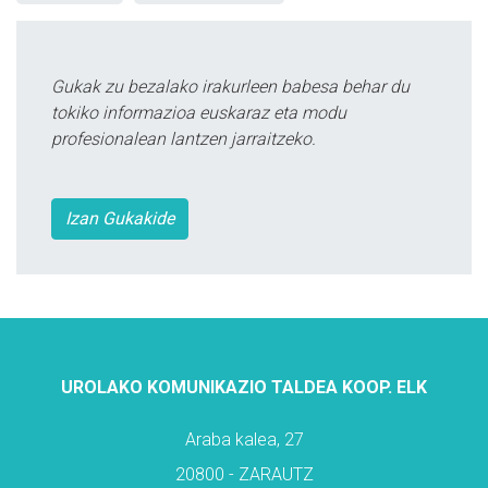
Gukak zu bezalako irakurleen babesa behar du
tokiko informazioa euskaraz eta modu
profesionalean lantzen jarraitzeko.
Izan Gukakide
UROLAKO KOMUNIKAZIO TALDEA KOOP. ELK
Araba kalea, 27
20800 - ZARAUTZ