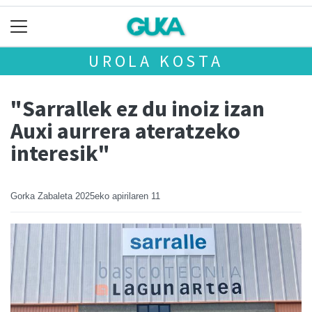
UROLA KOSTA
"Sarrallek ez du inoiz izan
Auxi aurrera ateratzeko
interesik"
Gorka Zabaleta
2025eko apirilaren 11