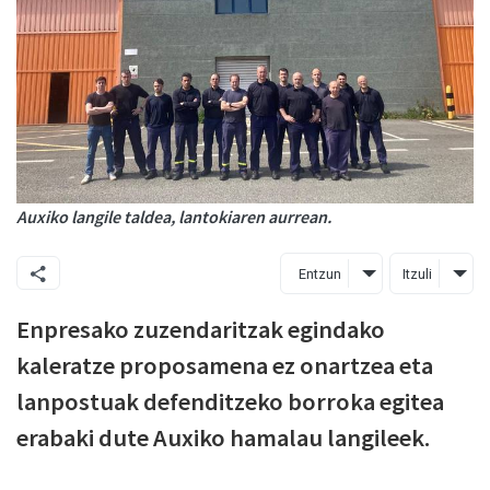
Auxiko langile taldea, lantokiaren aurrean.
Entzun
Itzuli
Enpresako zuzendaritzak egindako
kaleratze proposamena ez onartzea eta
lanpostuak defenditzeko borroka egitea
erabaki dute Auxiko hamalau langileek.