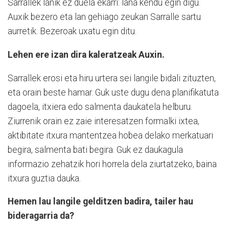
Sarrallek lanik ez duela ekarri: lana kendu egin digu.
Auxik bezero eta lan gehiago zeukan Sarralle sartu
aurretik. Bezeroak uxatu egin ditu.
Lehen ere izan dira kaleratzeak Auxin.
Sarrallek erosi eta hiru urtera sei langile bidali zituzten,
eta orain beste hamar. Guk uste dugu dena planifikatuta
dagoela, itxiera edo salmenta daukatela helburu.
Ziurrenik orain ez zaie interesatzen formalki ixtea,
aktibitate itxura mantentzea hobea delako merkatuari
begira, salmenta bati begira. Guk ez daukagula
informazio zehatzik hori horrela dela ziurtatzeko, baina
itxura guztia dauka.
Hemen lau langile gelditzen badira, tailer hau
bideragarria da?