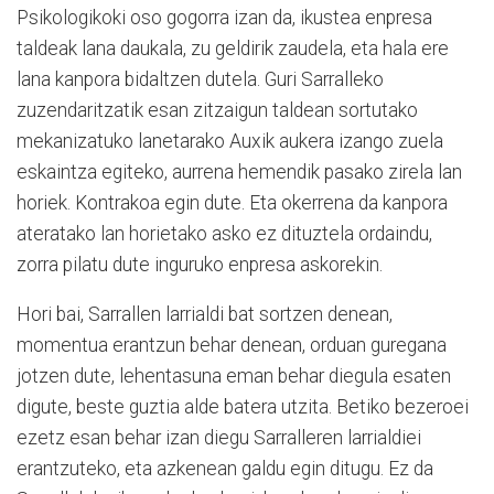
Psikologikoki oso gogorra izan da, ikustea enpresa
taldeak lana daukala, zu geldirik zaudela, eta hala ere
lana kanpora bidaltzen dutela. Guri Sarralleko
zuzendaritzatik esan zitzaigun taldean sortutako
mekanizatuko lanetarako Auxik aukera izango zuela
eskaintza egiteko, aurrena hemendik pasako zirela lan
horiek. Kontrakoa egin dute. Eta okerrena da kanpora
ateratako lan horietako asko ez dituztela ordaindu,
zorra pilatu dute inguruko enpresa askorekin.
Hori bai, Sarrallen larrialdi bat sortzen denean,
momentua erantzun behar denean, orduan guregana
jotzen dute, lehentasuna eman behar diegula esaten
digute, beste guztia alde batera utzita. Betiko bezeroei
ezetz esan behar izan diegu Sarralleren larrialdiei
erantzuteko, eta azkenean galdu egin ditugu. Ez da