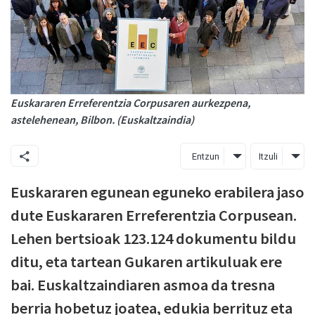
Euskararen Erreferentzia Corpusaren aurkezpena,
astelehenean, Bilbon. (Euskaltzaindia)
Entzun
Itzuli
Euskararen egunean eguneko erabilera jaso
dute Euskararen Erreferentzia Corpusean.
Lehen bertsioak 123.124 dokumentu bildu
ditu, eta tartean Gukaren artikuluak ere
bai. Euskaltzaindiaren asmoa da tresna
berria hobetuz joatea, edukia berrituz eta