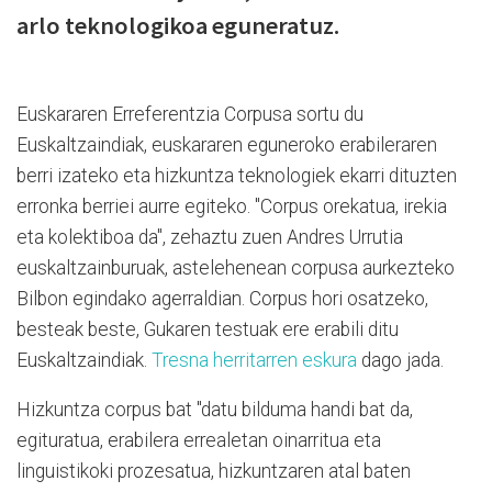
arlo teknologikoa eguneratuz.
Euskararen Erreferentzia Corpusa sortu du
Euskaltzaindiak, euskararen eguneroko erabileraren
berri izateko eta hizkuntza teknologiek ekarri dituzten
erronka berriei aurre egiteko. "Corpus orekatua, irekia
eta kolektiboa da", zehaztu zuen Andres Urrutia
euskaltzainburuak, astelehenean corpusa aurkezteko
Bilbon egindako agerraldian. Corpus hori osatzeko,
besteak beste, Gukaren testuak ere erabili ditu
Euskaltzaindiak.
Tresna herritarren eskura
dago jada.
Hizkuntza corpus bat "datu bilduma handi bat da,
egituratua, erabilera errealetan oinarritua eta
linguistikoki prozesatua, hizkuntzaren atal baten