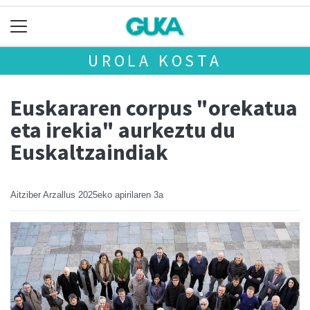
UROLA KOSTA
Euskararen corpus "orekatua
eta irekia" aurkeztu du
Euskaltzaindiak
Aitziber Arzallus
2025eko apirilaren 3a