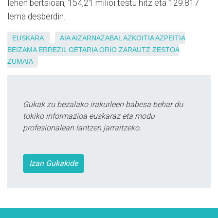
lehen bertsioan, 154,21 milioi testu hitz eta 129.817
lema desberdin.
EUSKARA
AIA
AIZARNAZABAL
AZKOITIA
AZPEITIA
BEIZAMA
ERREZIL
GETARIA
ORIO
ZARAUTZ
ZESTOA
ZUMAIA
Gukak zu bezalako irakurleen babesa behar du
tokiko informazioa euskaraz eta modu
profesionalean lantzen jarraitzeko.
Izan Gukakide