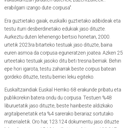
erabilgarri izango dute corpusa".
Era guztietako gaiak, euskalki guztietako adibideak eta
testu iturri desberdinetako edukiak jaso dituzte.
Aurkeztu duten lehenengo bertsio honetan, 2000.
urtetik 2023ra bitarteko testuak jaso dituzte, baina
euren asmoa da corpusa eguneratzen joatea. Azken 25
urteetako testuak jasoko ditu beti tresna berriak. Behin
epe hori igarota, testu zaharrak beste corpus batean
gordeko dituzte, testu berriei leku egiteko.
Euskaltzaindiak Euskal Herriko 68 erakunde pribatu eta
publikorekin batera ondu du corpusa. Testuen %48
liburuetatik jaso dituzte, beste hainbeste aldizkako
argitalpenetatik eta %4 sarerako berariaz sortutako
materialetik. Oro har, 123.124 dokumentu jaso dituzte