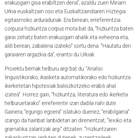
erakusgarri gisa erabiltzen dena", azaldu zuen Miriam
Urkia euskaltzain oso eta Euskaltzaindiaren Hiztegia
egitasmoko arduradunak. Era berean, erreferentzia
corpusa hizkuntza corpus mota bat da, "hizkuntza baten
garai zehatz baten erakusgarri ahalik eta xeheena eta,
aldi berean, zabalena izateko" sortu dena. "Hautatu den
garaiaren argazkia da", erantsi du Urkiak.
Proiektu berriak helburu argi bat du: "Analisi
linguistikorako, ikasketa automatikorako edo hizkuntza
ikerketetan hipotesiak baliozkotzeko erabili ahal
izatea". Horrez gain, "hizkuntza, literatura edo ikerketa
helburuetarako" erreferente izan dadila nahi dute.
Gainera, "egungo egoera" islatuko duenez, "erabilgarria"
izango da hainbat lanbidetan ari direnentzat, "lexiko eta
gramatika zalantzak argi" ditzaten. "Hizkuntzaren
irakaskuntzan jarduten dutenek, zuzentzaileek...