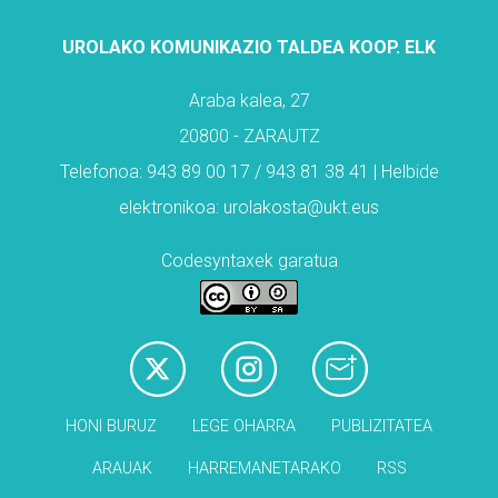
UROLAKO KOMUNIKAZIO TALDEA KOOP. ELK
Araba kalea, 27
20800 - ZARAUTZ
Telefonoa: 943 89 00 17 / 943 81 38 41 | Helbide
elektronikoa: urolakosta@ukt.eus
Codesyntaxek garatua
HONI BURUZ
LEGE OHARRA
PUBLIZITATEA
ARAUAK
HARREMANETARAKO
RSS