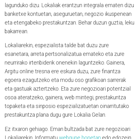
lagunduko dizu. Lokaliak erantzun integrala ematen dizu
banketxe kontuetan, aseguruetan, negozio ikuspenean
eta etengabeko prestakuntzan. Behar duzun guztia, leku
bakarrean.
Lokaliarekin, espezialista talde bat duzu zure
esanetara, arreta pertsonalizatua emateko eta zure
neurrirako irtenbiderik onenekin laguntzeko. Gainera,
Argitu online tresna ere eskura duzu, zure finantza
egoera ezagutzeko eta modu oso grafikoan sarrerak
eta gastuak aztertzeko. Eta zure negozioari potentzial
osoa ateratzeko, gainera, web mintegi, prestakuntza
topaketa eta sinposio espezializatuetan oinarritutako
prestakuntza plana dugu gure Lokalia Gelan.
Ez itxaron gehiago. Eman bultzada bat zure negozioari
Lokaliarekin. Informatu
webgune honetan
edo edozein