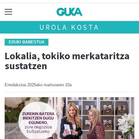
UROLA KOSTA
EDUKI BABESTUA
Lokalia, tokiko merkataritza
sustatzen
Erredakzioa
2025eko martxoaren 10a