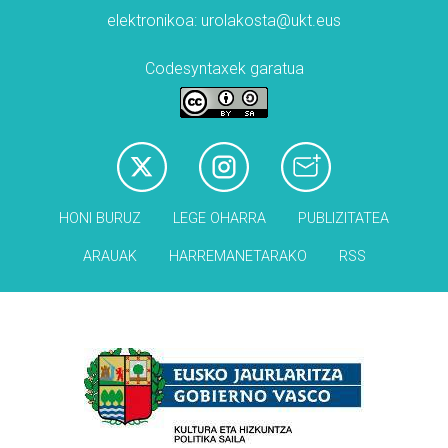
elektronikoa: urolakosta@ukt.eus
Codesyntaxek garatua
HONI BURUZ
LEGE OHARRA
PUBLIZITATEA
ARAUAK
HARREMANETARAKO
RSS
Babesleak