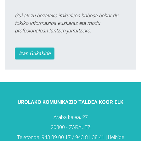
Gukak zu bezalako irakurleen babesa behar du
tokiko informazioa euskaraz eta modu
profesionalean lantzen jarraitzeko.
Izan Gukakide
UROLAKO KOMUNIKAZIO TALDEA KOOP. ELK
Araba kalea, 27
20800 - ZARAUTZ
Telefonoa: 943 89 00 17 / 943 81 38 41 | Helbide