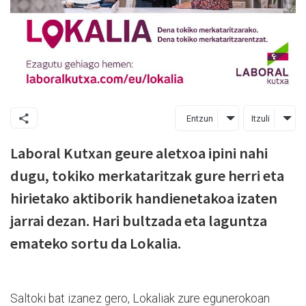
Entzun
Itzuli
Laboral Kutxan geure aletxoa ipini nahi
dugu, tokiko merkataritzak gure herri eta
hirietako aktiborik handienetakoa izaten
jarrai dezan. Hari bultzada eta laguntza
emateko sortu da Lokalia.
Saltoki bat izanez gero, Lokaliak zure egunerokoan