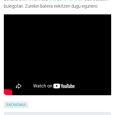
bulegotan. Zurekin batera irekitzen dugu egunero.
EKONOMIA