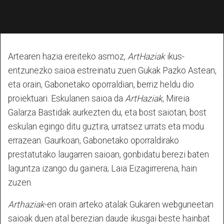
Artearen hazia ereiteko asmoz,
ArtHaziak
ikus-
entzunezko saioa estreinatu zuen Gukak Pazko Astean,
eta orain, Gabonetako oporraldian, berriz heldu dio
proiektuari. Eskulanen saioa da
ArtHaziak
, Mireia
Galarza Bastidak aurkezten du, eta bost saiotan, bost
eskulan egingo ditu guztira, urratsez urrats eta modu
errazean. Gaurkoan, Gabonetako oporraldirako
prestatutako laugarren saioan, gonbidatu berezi baten
laguntza izango du gainera; Laia Eizagirrerena, hain
zuzen.
Arthaziak
-en orain arteko atalak Gukaren webguneetan
saioak duen atal berezian daude ikusgai beste hainbat