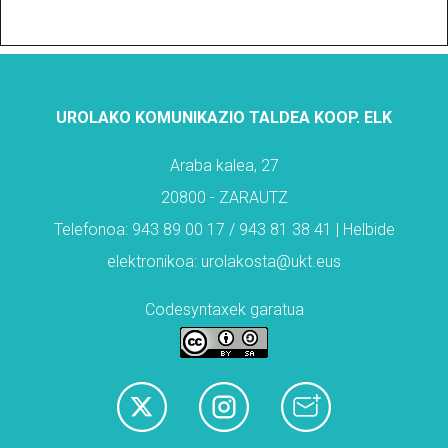
UROLAKO KOMUNIKAZIO TALDEA KOOP. ELK
Araba kalea, 27
20800 - ZARAUTZ
Telefonoa: 943 89 00 17 / 943 81 38 41 | Helbide
elektronikoa: urolakosta@ukt.eus
Codesyntaxek garatua