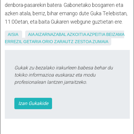
denbora-pasarekin batera. Gabonetako bosgarren eta
azken atala, berriz, bihar emango dute Guka Telebistan,
11:00etan, eta baita Gukaren webgune guztietan ere.
AISIA
AIA
AIZARNAZABAL
AZKOITIA
AZPEITIA
BEIZAMA
ERREZIL
GETARIA
ORIO
ZARAUTZ
ZESTOA
ZUMAIA
Gukak zu bezalako irakurleen babesa behar du
tokiko informazioa euskaraz eta modu
profesionalean lantzen jarraitzeko.
Izan Gukakide