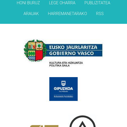
HONI BURUZ
LEGE OHARRA
PUBLIZITATEA
ARAUAK
HARREMANETARAKO
RSS
Babesleak