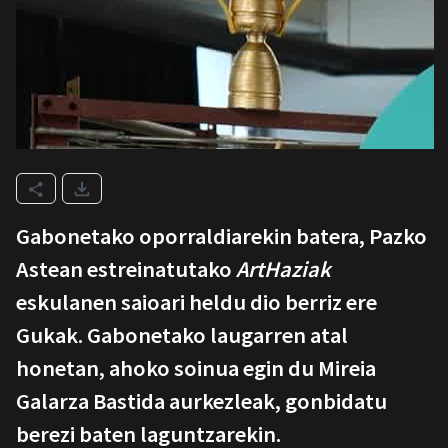
Gabonetako oporraldiarekin batera, Pazko
Astean estreinatutako
ArtHaziak
eskulanen saioari heldu dio berriz ere
Gukak. Gabonetako laugarren atal
honetan, ahoko soinua egin du Mireia
Galarza Bastida aurkezleak, gonbidatu
berezi baten laguntzarekin.