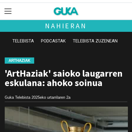
NAHIERAN
TELEBISTA
PODCASTAK
TELEBISTA ZUZENEAN
ARTHAZIAK
'ArtHaziak' saioko laugarren
eskulana: ahoko soinua
Guka Telebista
2025eko urtarrilaren 2a