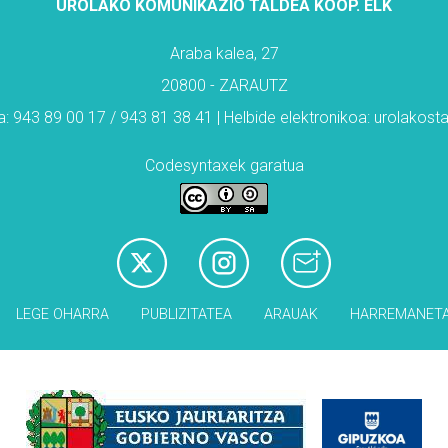
UROLAKO KOMUNIKAZIO TALDEA KOOP. ELK
Araba kalea, 27
20800 - ZARAUTZ
: 943 89 00 17 / 943 81 38 41 | Helbide elektronikoa: urolakos
Codesyntaxek garatua
LEGE OHARRA
PUBLIZITATEA
ARAUAK
HARREMANET
Babesleak