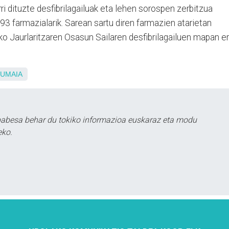
arri dituzte desfibrilagailuak eta lehen sorospen zerbitzua
3 farmazialarik. Sarean sartu diren farmazien atarietan
usko Jaurlaritzaren Osasun Sailaren desfibrilagailuen mapan e
UMAIA
babesa behar du tokiko informazioa euskaraz eta modu
eko.