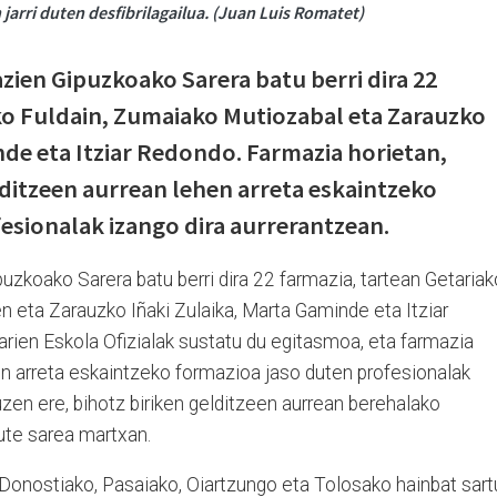
arri duten desfibrilagailua. (Juan Luis Romatet)
ien Gipuzkoako Sarera batu berri dira 22
ko Fuldain, Zumaiako Mutiozabal eta Zarauzko
nde eta Itziar Redondo. Farmazia horietan,
lditzeen aurrean lehen arreta eskaintzeko
esionalak izango dira aurrerantzean.
zkoako Sarera batu berri dira 22 farmazia, tartean Getariak
 eta Zarauzko Iñaki Zulaika, Marta Gaminde eta Itziar
ien Eskola Ofizialak sustatu du egitasmoa, eta farmazia
hen arreta eskaintzeko formazioa jaso duten profesionalak
uzen ere, bihotz biriken gelditzeen aurrean berehalako
ute sarea martxan.
 Donostiako, Pasaiako, Oiartzungo eta Tolosako hainbat sart