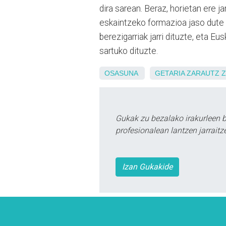
dira sarean. Beraz, horietan ere j
eskaintzeko formazioa jaso dute 9
berezigarriak jarri dituzte, eta E
sartuko dituzte.
OSASUNA
GETARIA
ZARAUTZ
Z
Gukak zu bezalako irakurleen 
profesionalean lantzen jarraitz
Izan Gukakide