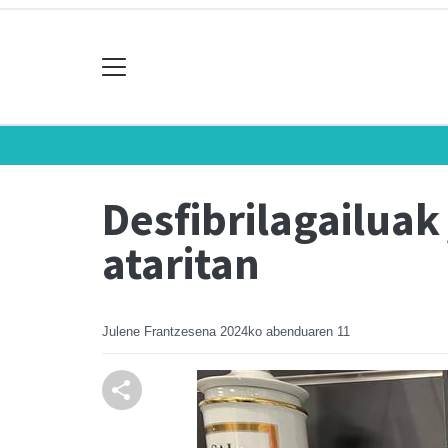
Desfibrilagailuak
ataritan
Julene Frantzesena
2024ko abenduaren 11