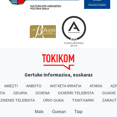
Gertuko informazioa, euskaraz
AMEZTI
ANBOTO
ANTXETA IRRATIA
ATARIA
AZP
TIA
GEURIA
GOIENA
GOIERRI TELEBISTA
GUAIXE
IZMENDI TELEBISTA
ORIO GUKA
TXINTXARRI
ZARAUT
Matx
Gurean
Ttap