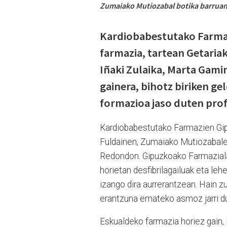
Zumaiako Mutiozabal botika barruan j
Kardiobabestutako Farmaz
farmazia, tartean Getaria
Iñaki Zulaika, Marta Gami
gainera, bihotz biriken ge
formazioa jaso duten prof
Kardiobabestutako Farmazien Gipu
Fuldainen, Zumaiako Mutiozabalen
Redondon. Gipuzkoako Farmazialar
horietan desfibrilagailuak eta le
izango dira aurrerantzean. Hain z
erantzuna emateko asmoz jarri d
Eskualdeko farmazia horiez gain,