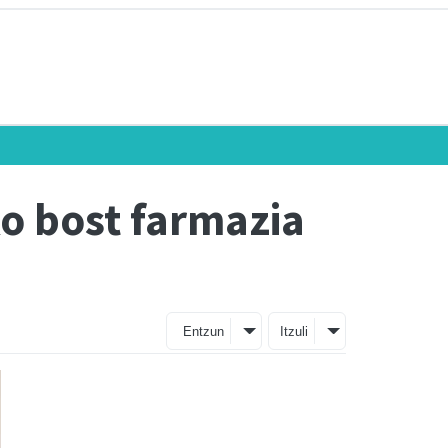
ko bost farmazia
Entzun
Itzuli