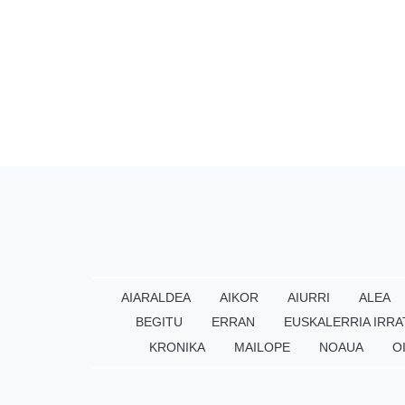
AIARALDEA
AIKOR
AIURRI
ALEA
BEGITU
ERRAN
EUSKALERRIA IRRA
KRONIKA
MAILOPE
NOAUA
O