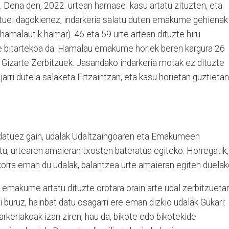
. Dena den, 2022. urtean hamasei kasu artatu zituzten, eta
uei dagokienez, indarkeria salatu duten emakume gehienak
(hamalautik hamar). 46 eta 59 urte artean dituzte hiru
e bitartekoa da. Hamalau emakume horiek beren kargura 26
 Gizarte Zerbitzuek. Jasandako indarkeria motak ez dituzte
arri dutela salaketa Ertzaintzan, eta kasu horietan guztietan
 datuez gain, udalak Udaltzaingoaren eta Emakumeen
u, urtearen amaieran txosten bateratua egiteko. Horregatik,
korra eman du udalak, balantzea urte amaieran egiten duelak
emakume artatu dituzte orotara orain arte udal zerbitzuetan
ri buruz, hainbat datu osagarri ere eman dizkio udalak Gukari:
arkeriakoak izan ziren, hau da, bikote edo bikotekide