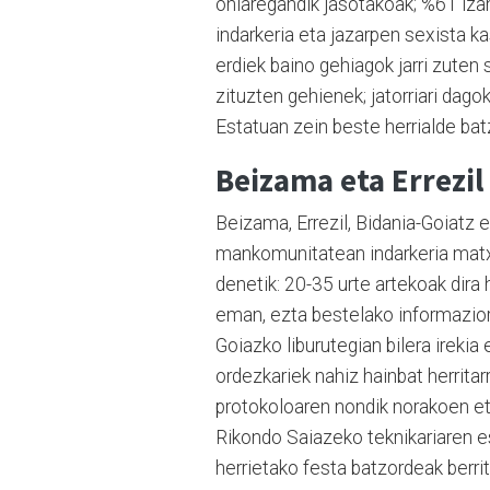
ohiaregandik jasotakoak; %61 izan
indarkeria eta jazarpen sexista ka
erdiek baino gehiagok jarri zuten 
zituzten gehienek; jatorriari dag
Estatuan zein beste herrialde ba
Beizama eta Errezil
Beizama, Errezil, Bidania-Goiatz e
mankomunitatean indarkeria matxi
denetik: 20-35 urte artekoak dir
eman, ezta bestelako informaziori
Goiazko liburutegian bilera irekia
ordezkariek nahiz hainbat herritar
protokoloaren nondik norakoen et
Rikondo Saiazeko teknikariaren es
herrietako festa batzordeak berri