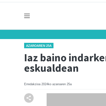
AZAROAREN 25A
Iaz baino indarke
eskualdean
Erredakzioa
2024ko azaroaren 25a