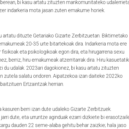
e berean, bi kasu artatu zituzten mankomunitateko udalerriet
zer indarkeria mota jasan zuten emakume horiek.
su artatu dituzte Getariako Gizarte Zerbitzuetan. Biktimetako
i emakumeak 20-35 urte bitartekoak dira. Indarkeria mota ere
r fisikoak eta psikologikoak egon dira, eta hirugarrena sexu
nez, berriz, hiru emakumeak atzerritarrak dira. Hiru kasuetatik
azi du udalak. 2023ari dagokionez, bi kasu artatu zituzten
asan zutela salatu ondoren. Aipatzekoa izan daiteke 2022ko
baitzituen Ertzaintzak herrian.
 kasuren berri izan dute udaleko Gizarte Zerbitzuek.
arri dute, eta urruntze aginduak ezarri dizkiete bi erasotzaile
rgu dauden 22 seme-alaba gehitu behar zaizkie; hala jaso