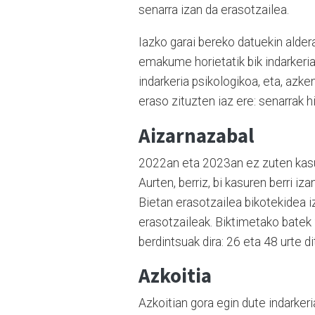
senarra izan da erasotzailea.
Iazko garai bereko datuekin aldera
emakume horietatik bik indarkeri
indarkeria psikologikoa, eta, azke
eraso zituzten iaz ere: senarrak h
Aizarnazabal
2022an eta 2023an ez zuten kasur
Aurten, berriz, bi kasuren berri iz
Bietan erasotzailea bikotekidea i
erasotzaileak. Biktimetako batek 
berdintsuak dira: 26 eta 48 urte di
Azkoitia
Azkoitian gora egin dute indarkeri