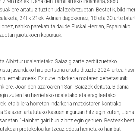
 ziren horiek. Dena den, familiarteko indarkeria, sexu
suak ere artatu zituzten udal zerbitzuetan. Bestetik, biktime
salaketa, 34tik 21ek. Adinari dagokionez, 18 eta 30 urte bitar
okionez, nahiko parekatuta daude Euskal Herrian, Espainiako
tzuetan jaiotakoen kopuruak.
ta Albiztur udalerrietako Saiaz gizarte zerbitzuetako
sta jasandako hiru pertsona artatu dituzte 2024. urtea hasi
a hiru emakumeak. Ez dute indarkeria motaren xehetasunik
k ere. Joan den azaroaren 13an, Saiazek deituta, Bidania-
 egin zuten lau herrietako udaletako eta eragileetako
rek, eta bilera horretan indarkeria matxistaren kontrako
a Saiazen artatutako kasuen inguruan hitz egin zuten, Elena
anetan. "Hainbat gairi buruz hitz egin genuen. Besteak best
tutakoan protokoloa lantzeaz edota herrietako hainbat