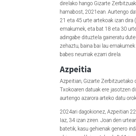
direlako hango Gizarte Zerbitzuak
hamabost, 2021ean. Aurtengo dat
21 eta 45 urte artekoak izan dira 
emakumek, eta bat 18 eta 30 urt
adingabe dituztela gaineratu dute
zehaztu, baina bai lau emakumek j
babes neurriak ezarri direla.
Azpeitia
Azpeitian, Gizarte Zerbitzuetako
Txokoaren datuak ere jasotzen dit
aurtengo azarora arteko datu oro
2024ari dagokionez, Azpeitian 22 
Iaz, 34 izan ziren. Joan den urtea
batetik, kasu gehienak genero ind