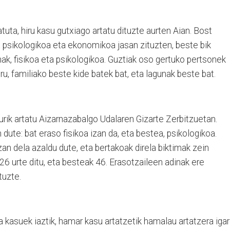
tuta, hiru kasu gutxiago artatu dituzte aurten Aian. Bost
a psikologikoa eta ekonomikoa jasan zituzten, beste bik
nak, fisikoa eta psikologikoa. Guztiak oso gertuko pertsonek
iru, familiako beste kide batek bat, eta lagunak beste bat.
ik artatu Aizarnazabalgo Udalaren Gizarte Zerbitzuetan.
an dute: bat eraso fisikoa izan da, eta bestea, psikologikoa.
zan dela azaldu dute, eta bertakoak direla biktimak zein
26 urte ditu, eta besteak 46. Erasotzaileen adinak ere
tuzte.
a kasuek iaztik, hamar kasu artatzetik hamalau artatzera iga