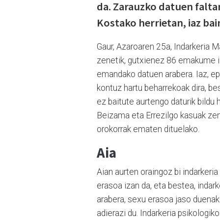
da. Zarauzko datuen falta
Kostako herrietan, iaz bai
Gaur, Azaroaren 25a, Indarkeria 
zenetik, gutxienez 86 emakume iza
emandako datuen arabera. Iaz, ep
kontuz hartu beharrekoak dira, be
ez baitute aurtengo daturik bildu h
Beizama eta Errezilgo kasuak zen
orokorrak ematen dituelako.
Aia
Aian aurten oraingoz bi indarkeria
erasoa izan da, eta bestea, indar
arabera, sexu erasoa jaso duenak 
adierazi du. Indarkeria psikologikoa