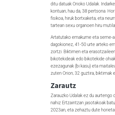
ditu datuak Orioko Udalak. Indar
kontuan; hau da, 38 pertsona. Hori
fisikoa, hiruk bortxaketa; eta neu
tartean sexu organoen hiru mutila
Artatutako emakume eta seme-alab
dagokionez, 41-50 urte arteko em
zortzi. Biktimen eta erasotzaile
bikotekideak edo bikotekide ohiak
ezezagunak (bi kasu) eta maitalea
zuten Orion; 32 guztira, biktimak
Zarautz
Zarauzko Udalak ez du aurtengo da
nahiz Ertzaintzan jasotakoak batu 
2023an, eta zehaztu dute horietati