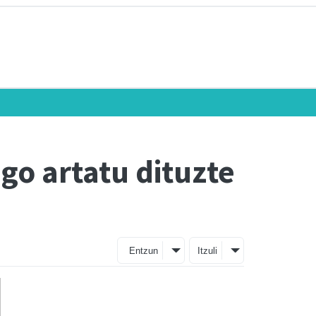
go artatu dituzte
Entzun
Itzuli