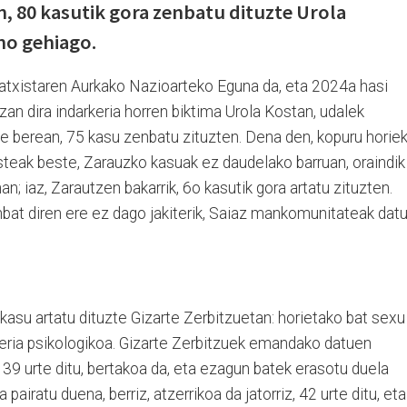
n, 80 kasutik gora zenbatu dituzte Urola
no gehiago.
Matxistaren Aurkako Nazioarteko Eguna da, eta 2024a hasi
n dira indarkeria horren biktima Urola Kostan, udalek
e berean, 75 kasu zenbatu zituzten. Dena den, kopuru horie
steak beste, Zarauzko kasuak ez daudelako barruan, oraindik
an; iaz, Zarautzen bakarrik, 6o kasutik gora artatu zituzten.
bat diren ere ez dago jakiterik, Saiaz mankomunitateak dat
 kasu artatu dituzte Gizarte Zerbitzuetan: horietako bat sexu
keria psikologikoa. Gizarte Zerbitzuek emandako datuen
39 urte ditu, bertakoa da, eta ezagun batek erasotu duela
 pairatu duena, berriz, atzerrikoa da jatorriz, 42 urte ditu, eta