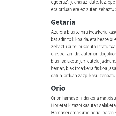
egoeraz", jakinarazi dute. Iaz, ep
eta orduan ere ez zuten zehaztu 
Getaria
Azarora bitarte hiru indarkeria ka
bat adin txikikoa da, eta beste b
zehaztu dute: bi kasutan tratu txa
erasoa izan da. Jatorriari dagokio
bitan salaketa jarri dutela jakinar
herrian, biak indarkeria fisikoa j
datua, orduan zazpi kasu zenbatu 
Orio
Orion hamasei indarkeria matxista
Horietatik zazpi kasutan salaketa j
Hamasei emakume horiei beren ka