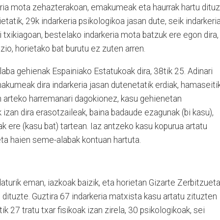
keria mota zehazterakoan, emakumeak eta haurrak hartu ditu
etatik, 29k indarkeria psikologikoa jasan dute, seik indarkeri
rri txikiagoan, bestelako indarkeria mota batzuk ere egon dira,
zio, horietako bat burutu ez zuten arren.
a gehienak Espainiako Estatukoak dira, 38tik 25. Adinari
akumeak dira indarkeria jasan dutenetatik erdiak, hamaseiti
en arteko harremanari dagokionez, kasu gehienetan
 izan dira erasotzaileak, baina badaude ezagunak (bi kasu),
k ere (kasu bat) tartean. Iaz antzeko kasu kopurua artatu
 eta haien seme-alabak kontuan hartuta.
turik eman, iazkoak baizik, eta horietan Gizarte Zerbitzuet
dituzte. Guztira 67 indarkeria matxista kasu artatu zituzten
k 27 tratu txar fisikoak izan zirela, 30 psikologikoak, sei