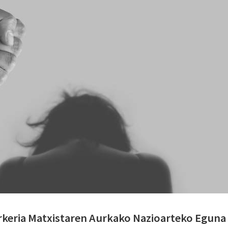
arkeria Matxistaren Aurkako Nazioarteko Eguna