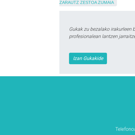
ZARAUTZ
ZESTOA
ZUMAIA
Gukak zu bezalako irakurleen 
profesionalean lantzen jarraitz
Izan Gukakide
Telefonoa