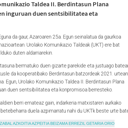
munikazio Taldea II. Berdintasun Plana
en inguruan duen sentsibilitatea eta
Eguna da gaur, Azaroaren 25a. Egun seinalatua da gaurkoa
nazioartean. Urolako Komunikazio Taldeak (UKT) ere bat
lduko duten aldarriarekin.
intasuna bermatuko duen gizarte parekide eta justuago batea
kusle da kooperatibako Berdintasun batzordeak 2021. urtean
ana. Egun, Urolako Komunikazio Taldea II. Berdintasun Plana
ruan duen sentsibilitatea eta konpromisoa berresteko.
aldien berri emateaz gain, indarkeria matxistaren aurkako
o betebeharra duela azpimarratu nahi du UKTk beste urte bat
ZABAL
AZKOITIA
AZPEITIA
BEIZAMA
ERREZIL
GETARIA
ORIO