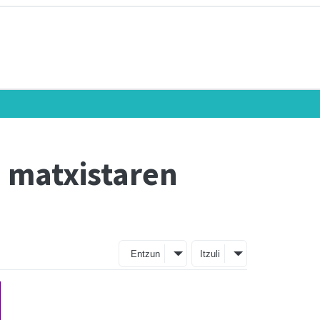
 matxistaren
Entzun
Itzuli