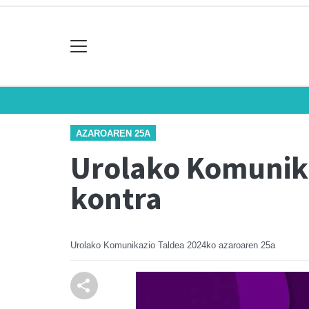
AZAROAREN 25A
Urolako Komunika
kontra
Urolako Komunikazio Taldea
2024ko azaroaren 25a