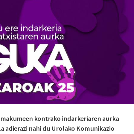
 emakumeen kontrako indarkeriaren aurka
a adierazi nahi du Urolako Komunikazio