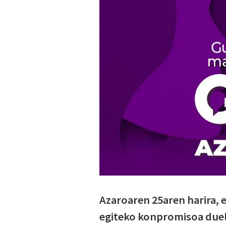
Azaroaren 25aren harira,
egiteko konpromisoa duel