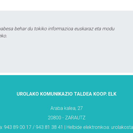
babesa behar du tokiko informazioa euskaraz eta modu
eko.
UROLAKO KOMUNIKAZIO TALDEA KOOP. ELK
Araba kalea, 27
20800 - ZARAUTZ
: 943 89 00 17 / 943 81 38 41 | Helbide elektronikoa: urolakos