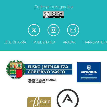
Codesyntaxek garatua
LEGE OHARRA
PUBLIZITATEA
ARAUAK
HARREMANET
Babesleak