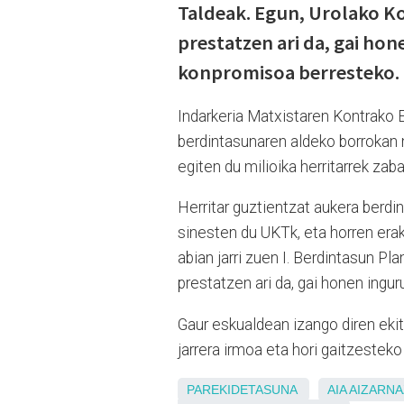
Taldeak. Egun, Urolako Ko
prestatzen ari da, gai hon
konpromisoa berresteko.
Indarkeria Matxistaren Kontrako 
berdintasunaren aldeko borrokan 
egiten du milioika herritarrek zaba
Herritar guztientzat aukera berd
sinesten du UKTk, eta horren era
abian jarri zuen I. Berdintasun Pl
prestatzen ari da, gai honen ingu
Gaur eskualdean izango diren ekit
jarrera irmoa eta hori gaitzestek
PAREKIDETASUNA
AIA
AIZARNA