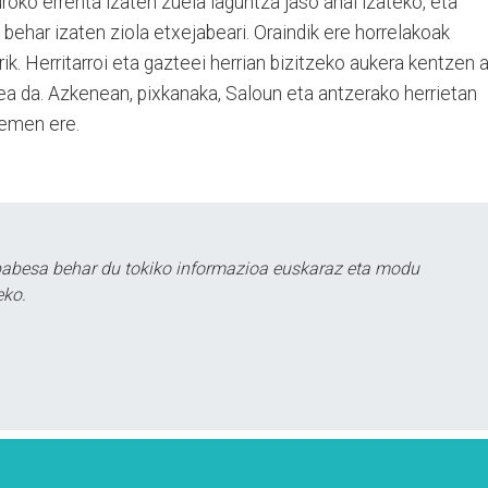
roko errenta izaten zuela laguntza jaso ahal izateko, eta
ehar izaten ziola etxejabeari. Oraindik ere horrelakoak
ik. Herritarroi eta gazteei herrian bizitzeko aukera kentzen a
stea da. Azkenean, pixkanaka, Saloun eta antzerako herrietan
hemen ere.
babesa behar du tokiko informazioa euskaraz eta modu
eko.