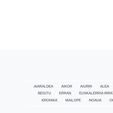
AIARALDEA
AIKOR
AIURRI
ALEA
BEGITU
ERRAN
EUSKALERRIA IRRA
KRONIKA
MAILOPE
NOAUA
O