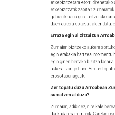
etxebizitzetara etorri direnetako
etxebizitzatik zapitan zumaiarrak
gehientsuena gure antzerako arraz
duen aukera eskasak aldenduta; et
Erraza egin al zitzaizun Arroab
Zumaian bizitzeko aukera sortuko 
egin erabakia hartzea, momentu h
egin ginen bertako bizitza lasair
aukera izango banu Arroan topatu
erosotasunagatik.
Zer topatu duzu Arroabean Zuma
sumatzen al duzu?
Zumaian, adibidez, nire kale ber
daukadan harremanik. Gurekin oso