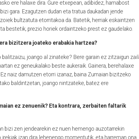
 asko ere halaxe dira. Gure etxepean, adibidez, hamabost
 bizi gara. Ezagutzen dudan eta tratua daukadan jende
oiek bultzatuta etorritakoa da. Batetik, herriak eskaintzen
a bestetik, prezio horiek ordaintzeko prest ez gaudelako.
era bizitzera joateko erabakia hartzea?
balitzaizu, joango al zinateke? Bere garain ez zitzaigun zail
artan ez geneukalako beste aukeraik. Gainera, berehalaxe
a. Ez naiz damutzen etorri izanaz, baina Zumaian bizitzeko
tako baldintzetan, joango nintzateke, batez ere
ian ez zenuenik? Eta kontrara, zerbaiten faltarik
ean bizi zen jendearekin ez nuen hemengo auzotarrekin
 irekiak izan dira lehenengo momentutik, eta harreman ona