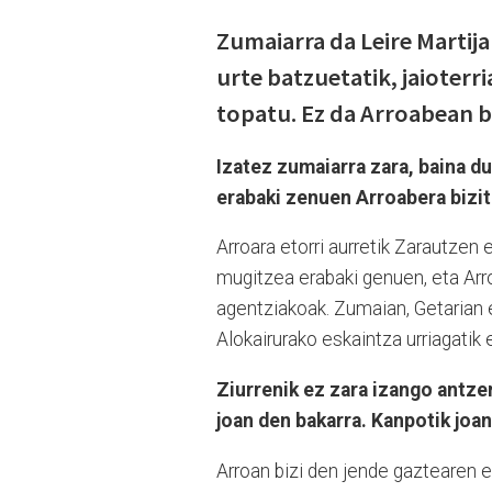
Zumaiarra da Leire Martija
urte batzuetatik, jaioter
topatu. Ez da Arroabean b
Izatez zumaiarra zara, baina du
erabaki zenuen Arroabera bizit
Arroara etorri aurretik Zarautzen
mugitzea erabaki genuen, eta Arr
agentziakoak. Zumaian, Getarian e
Alokairurako eskaintza urriagatik 
Ziurrenik ez zara izango antze
joan den bakarra. Kanpotik joa
Arroan bizi den jende gaztearen e