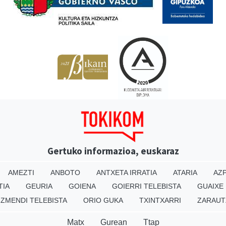
Gertuko informazioa, euskaraz
AMEZTI
ANBOTO
ANTXETA IRRATIA
ATARIA
AZP
TIA
GEURIA
GOIENA
GOIERRI TELEBISTA
GUAIXE
IZMENDI TELEBISTA
ORIO GUKA
TXINTXARRI
ZARAUT
Matx
Gurean
Ttap