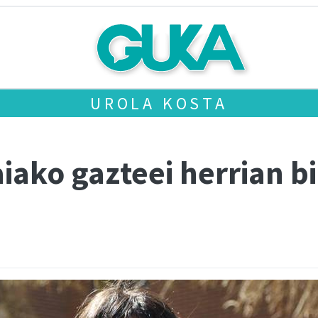
UROLA KOSTA
iako gazteei herrian b