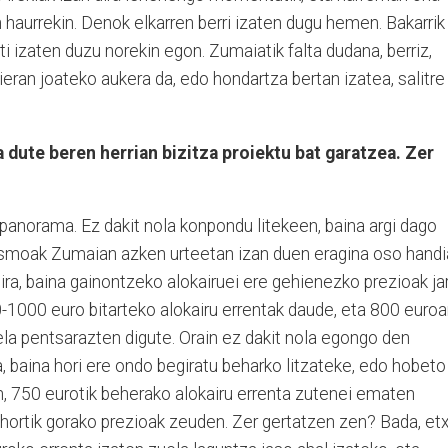
n haurrekin. Denok elkarren berri izaten dugu hemen. Bakarrik
i izaten duzu norekin egon. Zumaiatik falta dudana, berriz,
sieran joateko aukera da, edo hondartza bertan izatea, salitre
dute beren herrian bizitza proiektu bat garatzea. Zer
 panorama. Ez dakit nola konpondu litekeen, baina argi dago
rismoak Zumaian azken urteetan izan duen eragina oso handi
dira, baina gainontzeko alokairuei ere gehienezko prezioak jar
00-1000 euro bitarteko alokairu errentak daude, eta 800 euro
ela pentsarazten digute. Orain ez dakit nola egongo den
a, baina hori ere ondo begiratu beharko litzateke, edo hobeto
, 750 eurotik beherako alokairu errenta zutenei ematen
 hortik gorako prezioak zeuden. Zer gertatzen zen? Bada, et