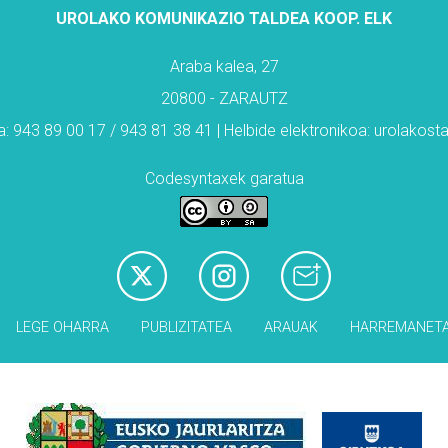
UROLAKO KOMUNIKAZIO TALDEA KOOP. ELK
Araba kalea, 27
20800 - ZARAUTZ
: 943 89 00 17 / 943 81 38 41 | Helbide elektronikoa: urolakos
Codesyntaxek garatua
LEGE OHARRA
PUBLIZITATEA
ARAUAK
HARREMANET
Babesleak