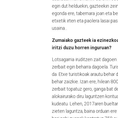
egin dut helduekin, gazteekin zei
egonda ere, tabernara joan eta bet
etxetik irten eta paolera lasai pa
usaina...
Zumaiako gazteek ia ezinezkoa 
iritzi duzu horren inguruan?
Lotsagarria iruditzen zait dagoen
zerbait egin beharra dagoela. Tu
da. Etxe turistikoak arautu behar 
behar zaizkie. Izan ere, hilean 8
zerbait topatuz gero, ganga bat d
alokairurako diru laguntzen kontu
kudeatu. Lehen, 2017aren bueltan
zieten laguntza, baina orduan ere