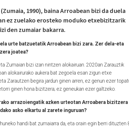
 (Zumaia, 1990), baina Arroabean bizi da duela
rian ez zuelako erosteko moduko etxebizitzarik
izi den zumaiar bakarra.
ela urte batzuetatik Arroabean bizi zara. Zer dela-eta
zera joatea?
 eta Zumaian bizi izan nintzen alokairuan. 2020an Zarauztik
oan alokairurako aukera bat zegoela esan zigun etxe
ta Zarautzen begira jardun ginen arren, ez genun ezer topat
etorri ginen hona bizitzera; ez geneukan ezer galtzeko.
rako arrazoiengatik azken urteotan Arroabera bizitzera
ndako asko elkartu al zarete inguruan?
huneko handi bat zumaiarra da, eta orain egin berri dituzten