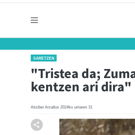
SARETZEN
"Tristea da; Zuma
kentzen ari dira"
Aitziber Arzallus
2024ko urriaren 31