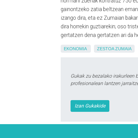
hori nahi zuenak kontratuz 750 eu
gainontzeko zatia beltzean eman b
izango dira, eta ez Zumaian bakarr
dira horrekin guztiarekin; oso tri
gertatzen dena gertatzen ari da 
EKONOMIA
ZESTOA
ZUMAIA
Gukak zu bezalako irakurleen 
profesionalean lantzen jarraitz
Izan Gukakide