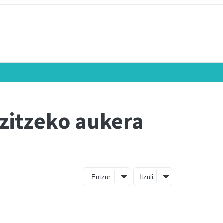
izitzeko aukera
Entzun
Itzuli