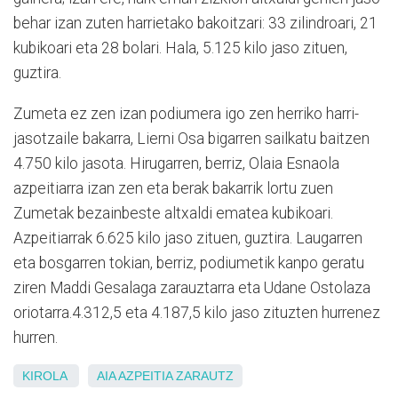
behar izan zuten harrietako bakoitzari: 33 zilindroari, 21
kubikoari eta 28 bolari. Hala, 5.125 kilo jaso zituen,
guztira.
Zumeta ez zen izan podiumera igo zen herriko harri-
jasotzaile bakarra, Lierni Osa bigarren sailkatu baitzen
4.750 kilo jasota. Hirugarren, berriz, Olaia Esnaola
azpeitiarra izan zen eta berak bakarrik lortu zuen
Zumetak bezainbeste altxaldi ematea kubikoari.
Azpeitiarrak 6.625 kilo jaso zituen, guztira. Laugarren
eta bosgarren tokian, berriz, podiumetik kanpo geratu
ziren Maddi Gesalaga zarauztarra eta Udane Ostolaza
oriotarra.4.312,5 eta 4.187,5 kilo jaso zituzten hurrenez
hurren.
KIROLA
AIA
AZPEITIA
ZARAUTZ