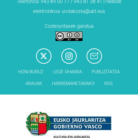
Telefonoa: 943 89 00 17 / 943 81 38 41 | Helbide
elektronikoa: urolakosta@ukt.eus
Codesyntaxek garatua
HONI BURUZ
LEGE OHARRA
PUBLIZITATEA
ARAUAK
HARREMANETARAKO
RSS
Babesleak