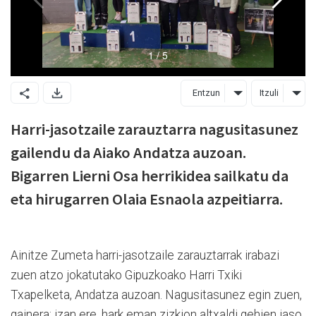
Entzun
Itzuli
Harri-jasotzaile zarauztarra nagusitasunez
gailendu da Aiako Andatza auzoan.
Bigarren Lierni Osa herrikidea sailkatu da
eta hirugarren Olaia Esnaola azpeitiarra.
Ainitze Zumeta harri-jasotzaile zarauztarrak irabazi
zuen atzo jokatutako Gipuzkoako Harri Txiki
Txapelketa, Andatza auzoan. Nagusitasunez egin zuen,
gainera; izan ere, hark eman zizkion altxaldi gehien jaso