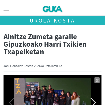
UROLA KOSTA
Ainitze Zumeta garaile
Gipuzkoako Harri Txikien
Txapelketan
Jabi Gonzalez Toston
2024ko uztailaren 1a