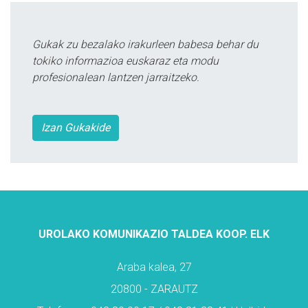
Gukak zu bezalako irakurleen babesa behar du
tokiko informazioa euskaraz eta modu
profesionalean lantzen jarraitzeko.
Izan Gukakide
UROLAKO KOMUNIKAZIO TALDEA KOOP. ELK
Araba kalea, 27
20800 - ZARAUTZ