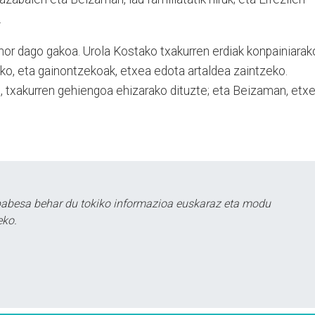
.
 hor dago gakoa. Urola Kostako txakurren erdiak konpainiarak
rako, eta gainontzekoak, etxea edota artaldea zaintzeko.
a, txakurren gehiengoa ehizarako dituzte; eta Beizaman, etx
babesa behar du tokiko informazioa euskaraz eta modu
eko.