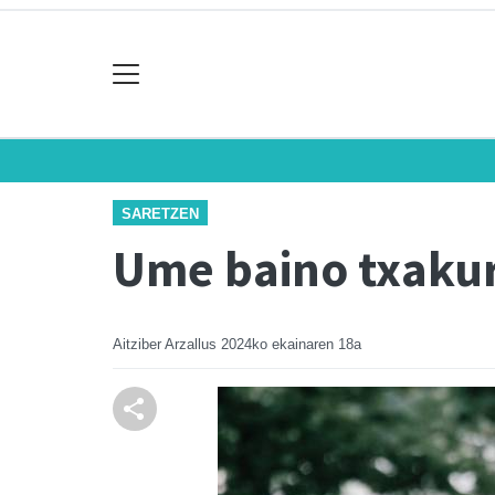
SARETZEN
Ume baino txakur
Aitziber Arzallus
2024ko ekainaren 18a