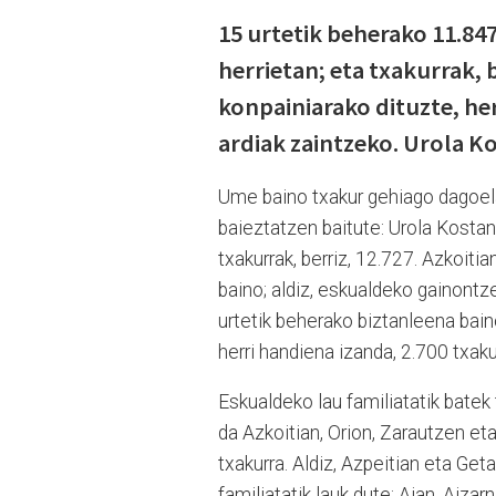
15 urtetik beherako 11.84
herrietan; eta txakurrak, 
konpainiarako dituzte, he
ardiak zaintzeko. Urola Ko
Ume baino txakur gehiago dagoela
baieztatzen baitute: Urola Kostan
txakurrak, berriz, 12.727. Azkoit
baino; aldiz, eskualdeko gainontz
urtetik beherako biztanleena bain
herri handiena izanda, 2.700 txa
Eskualdeko lau familiatatik batek 
da Azkoitian, Orion, Zarautzen eta
txakurra. Aldiz, Azpeitian eta Get
familiatatik lauk dute; Aian, Aizar