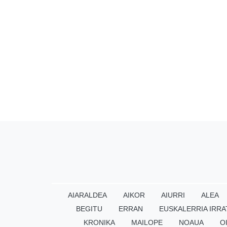
AIARALDEA
AIKOR
AIURRI
ALEA
BEGITU
ERRAN
EUSKALERRIA IRRA
KRONIKA
MAILOPE
NOAUA
O