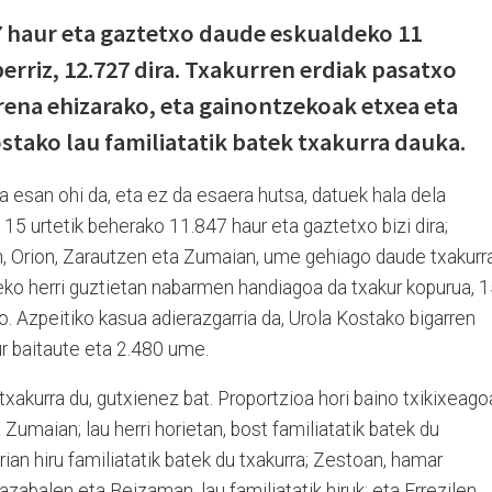
7 haur eta gaztetxo daude eskualdeko 11
berriz, 12.727 dira. Txakurren erdiak pasatxo
rena ehizarako, eta gainontzekoak etxea eta
stako lau familiatatik batek txakurra dauka.
 esan ohi da, eta ez da esaera hutsa, datuek hala dela
 15 urtetik beherako 11.847 haur eta gaztetxo bizi dira;
ian, Orion, Zarautzen eta Zumaian, ume gehiago daude txakurr
eko herri guztietan nabarmen handiagoa da txakur kopurua, 
o. Azpeitiko kasua adierazgarria da, Urola Kostako bigarren
kur baitaute eta 2.480 ume.
txakurra du, gutxienez bat. Proportzioa hori baino txikixeago
 Zumaian; lau herri horietan, bost familiatatik batek du
arian hiru familiatatik batek du txakurra; Zestoan, hamar
nazabalen eta Beizaman, lau familiatatik hiruk; eta Errezilen