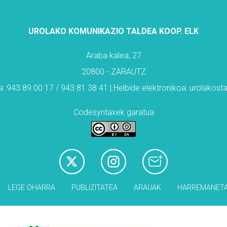
UROLAKO KOMUNIKAZIO TALDEA KOOP. ELK
Araba kalea, 27
20800 - ZARAUTZ
: 943 89 00 17 / 943 81 38 41 | Helbide elektronikoa: urolakos
Codesyntaxek garatua
LEGE OHARRA
PUBLIZITATEA
ARAUAK
HARREMANET
Babesleak