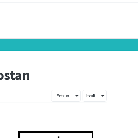
ostan
Entzun
Itzuli