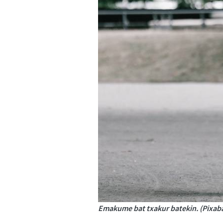
Emakume bat txakur batekin. (Pixab