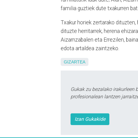
familia guztiek dute txakurren bat
Txakur horiek zertarako dituzten,
dituzte herritarrek, herena ehiza
Aizarnzabalen eta Errezilen, bain
edota artaldea zaintzeko.
GIZARTEA
Gukak zu bezalako irakurleen 
profesionalean lantzen jarraitz
Izan Gukakide