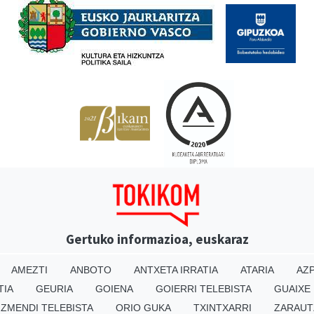
Gertuko informazioa, euskaraz
AMEZTI
ANBOTO
ANTXETA IRRATIA
ATARIA
AZP
TIA
GEURIA
GOIENA
GOIERRI TELEBISTA
GUAIXE
IZMENDI TELEBISTA
ORIO GUKA
TXINTXARRI
ZARAUT