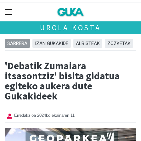
UROLA KOSTA
SARRERA
IZAN GUKAKIDE
ALBISTEAK
ZOZKETAK
'Debatik Zumaiara
itsasontziz' bisita gidatua
egiteko aukera dute
Gukakideek
Erredakzioa
2024ko ekainaren 11