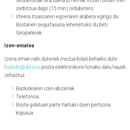
desberdinak dira, baina bi herriak lotzen dituen tren
zerbitzua dago (15 min.) ordubetero.
Irteera itsasoaren egoeraren arabera egingo da.
Bisitarien segurtasuna lehenetsiko du beti
Geoparkeak.
Izen-ematea
Izena eman nahi dutenek mezua bidali beharko dute
bazkde@ukt.eus
posta elektronikora honako datu hauek
zehaztuz:
Bazkidearen izen-abizenak.
Telefonoa.
Bisita gidatuan parte hartuko duen pertsona
kopurua.