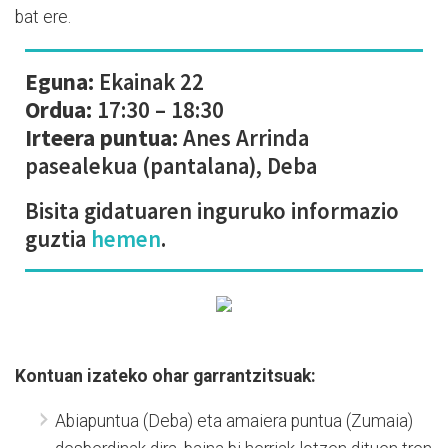
bat ere.
Eguna:
Ekainak 22
Ordua:
17:30 – 18:30
Irteera puntua:
Anes Arrinda
pasealekua (pantalana), Deba
Bisita gidatuaren inguruko informazio
guztia
hemen
.
Kontuan izateko ohar garrantzitsuak:
Abiapuntua (Deba) eta amaiera puntua (Zumaia)