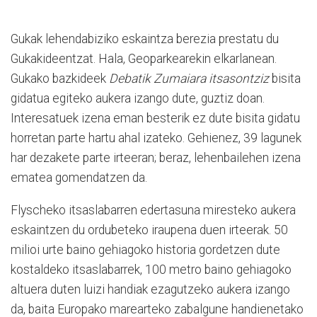
Gukak lehendabiziko eskaintza berezia prestatu du
Gukakideentzat. Hala, Geoparkearekin elkarlanean.
Gukako bazkideek
Debatik Zumaiara itsasontziz
bisita
gidatua egiteko aukera izango dute, guztiz doan.
Interesatuek izena eman besterik ez dute bisita gidatu
horretan parte hartu ahal izateko. Gehienez, 39 lagunek
har dezakete parte irteeran; beraz, lehenbailehen izena
ematea gomendatzen da.
Flyscheko itsaslabarren edertasuna miresteko aukera
eskaintzen du ordubeteko iraupena duen irteerak. 50
milioi urte baino gehiagoko historia gordetzen dute
kostaldeko itsaslabarrek, 100 metro baino gehiagoko
altuera duten luizi handiak ezagutzeko aukera izango
da, baita Europako marearteko zabalgune handienetako