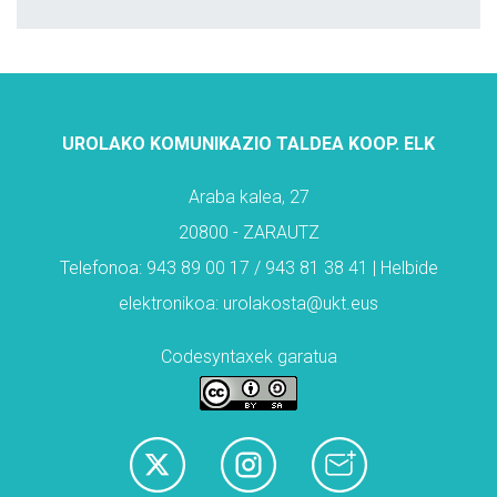
UROLAKO KOMUNIKAZIO TALDEA KOOP. ELK
Araba kalea, 27
20800 - ZARAUTZ
Telefonoa: 943 89 00 17 / 943 81 38 41 | Helbide
elektronikoa: urolakosta@ukt.eus
Codesyntaxek garatua