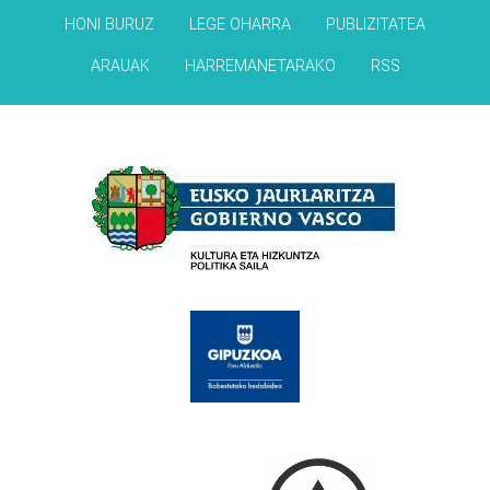
HONI BURUZ
LEGE OHARRA
PUBLIZITATEA
ARAUAK
HARREMANETARAKO
RSS
Babesleak