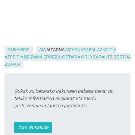
GUKAKIDE
AIA
AIZARNA
AIZARNAZABAL
AZKOITIA
AZPEITIA
BEIZAMA
ERREZIL
GETARIA
ORIO
ZARAUTZ
ZESTOA
ZUMAIA
Gukak zu bezalako irakurleen babesa behar du
tokiko informazioa euskaraz eta modu
profesionalean lantzen jarraitzeko.
Izan Gukakide