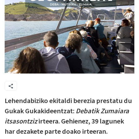
Lehendabiziko ekitaldi berezia prestatu du
Gukak Gukakideentzat:
Debatik Zumaiara
itsasontziz
irteera. Gehienez, 39 lagunek
har dezakete parte doako irteeran.