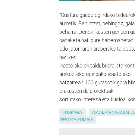
"Gustura gaude egindako bidearekin
aurretik. Behintzat, behingoz, ga
beharra. Denok ikusten genuen g
banaketa bat, gure harremanetan e
edo jatorriaren araberako taldeet
hartzen
ikastolako ekitaldi, bilera eta ko
aurkezteko egindako ikastolako
batzarrean 100 gurasotik gora bil
erakusten du proiektuak
sortutako interesa eta ilusioa, k
EUSKARA
AIA
AIZARNAZABAL
A
ZESTOA
ZUMAIA