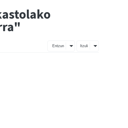
kastolako
rra"
Entzun
Itzuli