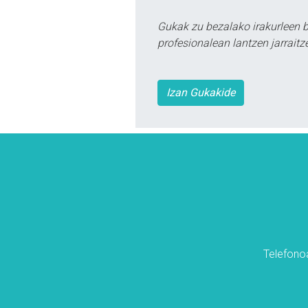
Gukak zu bezalako irakurleen 
profesionalean lantzen jarraitz
Izan Gukakide
Telefonoa