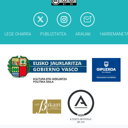
LEGE OHARRA
PUBLIZITATEA
ARAUAK
HARREMANET
Babesleak