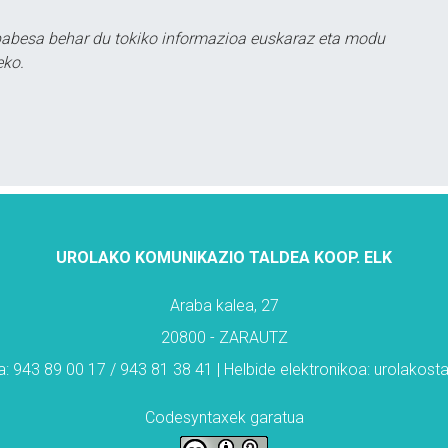
babesa behar du tokiko informazioa euskaraz eta modu
eko.
UROLAKO KOMUNIKAZIO TALDEA KOOP. ELK
Araba kalea, 27
20800 - ZARAUTZ
: 943 89 00 17 / 943 81 38 41 | Helbide elektronikoa: urolakos
Codesyntaxek garatua