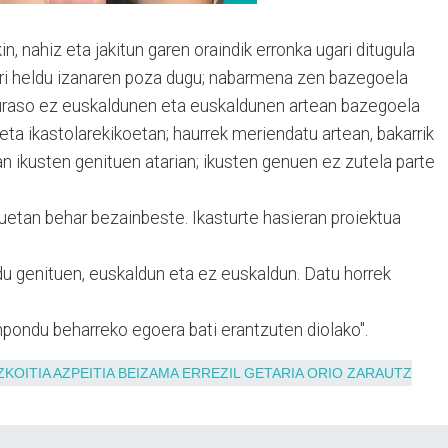
, nahiz eta jakitun garen oraindik erronka ugari ditugula
iari heldu izanaren poza dugu; nabarmena zen bazegoela
uraso ez euskaldunen eta euskaldunen artean bazegoela
ta ikastolarekikoetan; haurrek meriendatu artean, bakarrik
an ikusten genituen atarian; ikusten genuen ez zutela parte
ntuetan behar bezainbeste. Ikasturte hasieran proiektua
du genituen, euskaldun eta ez euskaldun. Datu horrek
onpondu beharreko egoera bati erantzuten diolako".
ZKOITIA
AZPEITIA
BEIZAMA
ERREZIL
GETARIA
ORIO
ZARAUTZ