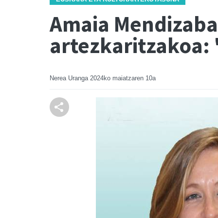
Amaia Mendizabal,
artezkaritzakoa
Nerea Uranga
2024ko maiatzaren 10a