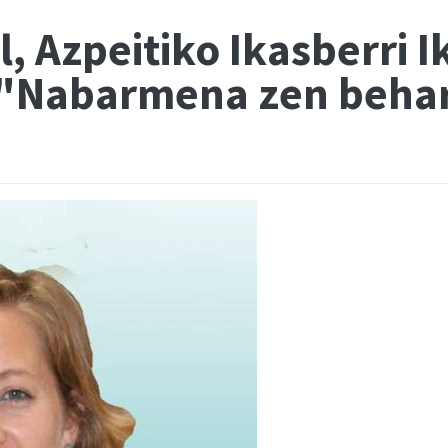
 Azpeitiko Ikasberri I
: "Nabarmena zen beha