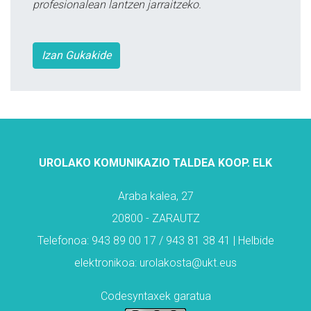
profesionalean lantzen jarraitzeko.
Izan Gukakide
UROLAKO KOMUNIKAZIO TALDEA KOOP. ELK
Araba kalea, 27
20800 - ZARAUTZ
Telefonoa: 943 89 00 17 / 943 81 38 41 | Helbide
elektronikoa: urolakosta@ukt.eus
Codesyntaxek garatua