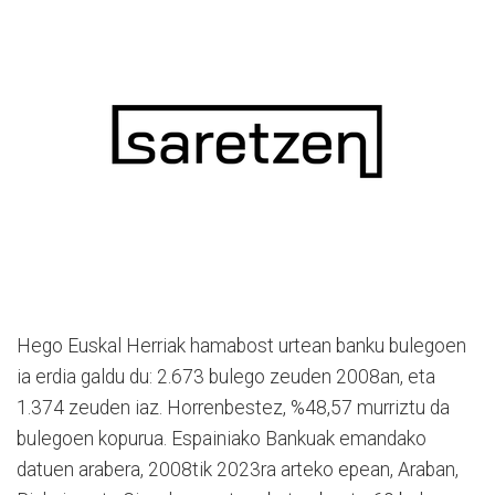
Hego Euskal Herriak hamabost urtean banku bulegoen
ia erdia galdu du: 2.673 bulego zeuden 2008an, eta
1.374 zeuden iaz. Horrenbestez, %48,57 murriztu da
bulegoen kopurua. Espainiako Bankuak emandako
datuen arabera, 2008tik 2023ra arteko epean, Araban,