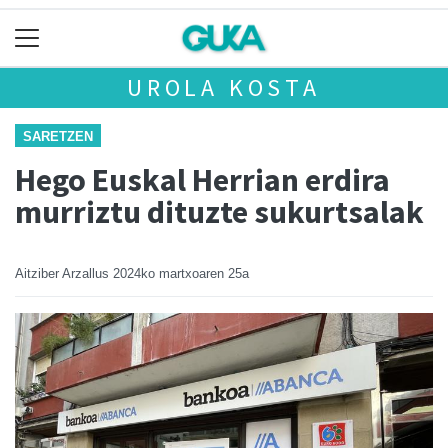
UROLA KOSTA
SARETZEN
Hego Euskal Herrian erdira
murriztu dituzte sukurtsalak
Aitziber Arzallus
2024ko martxoaren 25a