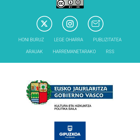
HONI BURUZ
LEGE OHARRA
PUBLIZITATEA
ARAUAK
HARREMANETARAKO
RSS
Babesleak