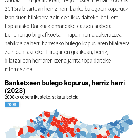
Ondoko hiru grafikoetan, Hego Euskal Herrian 2008tik
2013ra bitartean herriz herri banku bulegoen kopuruak
izan duen bilakaera zein den ikus daiteke, beti ere
Espainiako Bankuak emandako datuen arabera.
Lehenengo bi grafikoetan mapan herria aukeratzea
nahikoa da herri horretako bulego kopuruaren bilakaera
zein den jakiteko. Hirugarren grafikoan, berriz,
bilatzailean herriaren izena jarrita topa daiteke
informazioa.