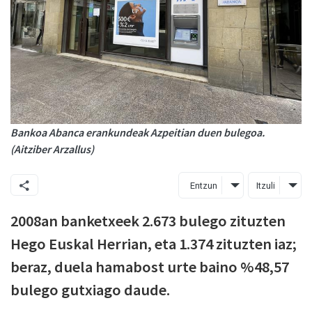
Bankoa Abanca erankundeak Azpeitian duen bulegoa.
(Aitziber Arzallus)
Entzun
Itzuli
2008an banketxeek 2.673 bulego zituzten
Hego Euskal Herrian, eta 1.374 zituzten iaz;
beraz, duela hamabost urte baino %48,57
bulego gutxiago daude.