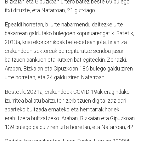
Bizkaian eta Gipuzkoan urtero batez beste 69 bulego
itxi dituzte, eta Nafarroan, 21 gutxiago.
Epealdi horretan, bi urte nabarmendu daitezke urte
bakarrean galdutako bulegoen kopuruarengatik. Batetik,
2013a, krisi ekonomikoak bete-betean jota, finantza
erakundeen sektoreak berregituratze sendoa jasan
baitzuen bankuen eta kutxen bat egiteekin. Zehazki,
Araban, Bizkaian eta Gipuzkoan 186 bulego galdu ziren
urte horretan, eta 24 galdu ziren Nafarroan.
Bestetik, 2021a, erakundeek COVID-19ak eragindako
izurritea baliatu baitzuten zerbitzuen digitalizazioari
aparteko bultzada emateko eta herritarrak horiek
erabiltzera bultzatzeko. Araban, Bizkaian eta Gipuzkoan
139 bulego galdu ziren urte horretan, eta Nafarroan, 42.