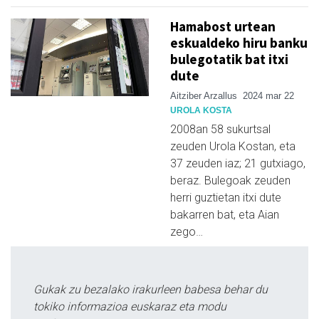
Hamabost urtean
eskualdeko hiru banku
bulegotatik bat itxi
dute
Aitziber Arzallus
2024 mar 22
UROLA KOSTA
2008an 58 sukurtsal
zeuden Urola Kostan, eta
37 zeuden iaz; 21 gutxiago,
beraz. Bulegoak zeuden
herri guztietan itxi dute
bakarren bat, eta Aian
zego…
Gukak zu bezalako irakurleen babesa behar du
tokiko informazioa euskaraz eta modu